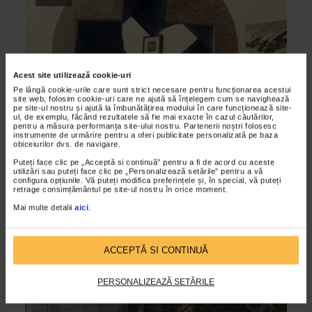
Acest site utilizează cookie-uri
Pe lângă cookie-urile care sunt strict necesare pentru funcționarea acestui
site web, folosim cookie-uri care ne ajută să înțelegem cum se navighează
pe site-ul nostru și ajută la îmbunătățirea modului în care funcționează site-
ul, de exemplu, făcând rezultatele să fie mai exacte în cazul căutărilor,
pentru a măsura performanța site-ului nostru. Partenerii noștri folosesc
instrumente de urmărire pentru a oferi publicitate personalizată pe baza
CLIPA DE ARTA
obiceiurilor dvs. de navigare.
Salonul Mic Bucuresti – Editia VIII
Puteți face clic pe „Acceptă si continuă” pentru a fi de acord cu aceste
utilizări sau puteți face clic pe „Personalizează setările” pentru a vă
06/05/2014
configura opțiunile. Vă puteți modifica preferințele și, în special, vă puteți
retrage consimțământul pe site-ul nostru în orice moment.
A opta editie a Salonului Mic Bucuresti este deschisa la
Galeria Caminul Artei pana pe 10 mai 2014. Pretioasele
Mai multe detalii
aici
.
lucrari de arta de mici dimensiuni, pana in 50 de...
ACCEPTĂ SI CONTINUĂ
VIDEO
PERSONALIZEAZĂ SETĂRILE