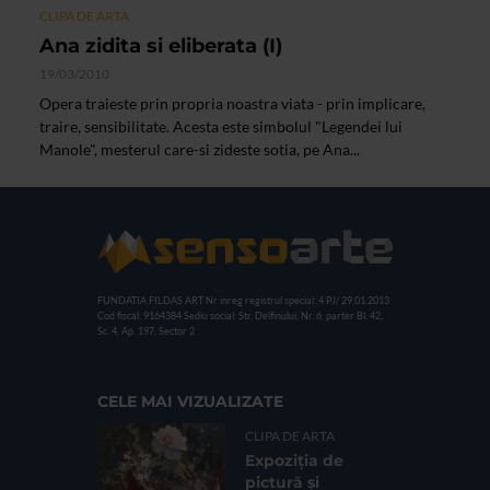
CLIPA DE ARTA
Ana zidita si eliberata (I)
19/03/2010
Opera traieste prin propria noastra viata - prin implicare,
traire, sensibilitate. Acesta este simbolul "Legendei lui
Manole", mesterul care-si zideste sotia, pe Ana...
FUNDATIA FILDAS ART
Nr inreg registrul special: 4 PJ/ 29.01.2013
Cod fiscal: 9164384
Sediu social: Str. Delfinului, Nr. 6, parter Bl. 42,
Sc. 4, Ap. 197, Sector 2
CELE MAI VIZUALIZATE
CLIPA DE ARTA
Expoziția de
pictură și