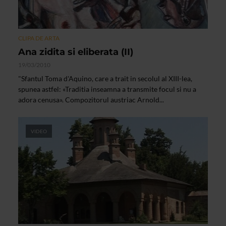
CLIPA DE ARTA
Ana zidita si eliberata (II)
19/03/2010
"Sfantul Toma d'Aquino, care a trait in secolul al XIII-lea,
spunea astfel: «Traditia inseamna a transmite focul si nu a
adora cenusa». Compozitorul austriac Arnold...
VIDEO