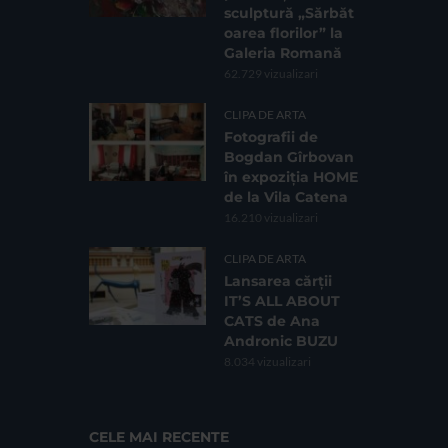
sculptură „Sărbăt
oarea florilor” la
Galeria Romană
62.729 vizualizari
CLIPA DE ARTA
Fotografii de
Bogdan Gîrbovan
în expoziția HOME
de la Vila Catena
16.210 vizualizari
CLIPA DE ARTA
Lansarea cărții
IT’S ALL ABOUT
CATS de Ana
Andronic BUZU
8.034 vizualizari
CELE MAI RECENTE