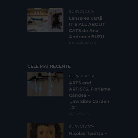
CLIPA DE ARTA
Lansarea cărții
IT’S ALL ABOUT
CATS de Ana
Andronic BUZU
8.034 vizualizari
CELE MAI RECENTE
CLIPA DE ARTA
ARTS and
ARTISTS. Floriama
Cândea –
„Invisible Garden
#2”
30/07/2026
CLIPA DE ARTA
Nicolae Tonitza –