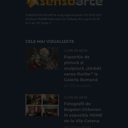
FUNDATIA FILDAS ART
Nr inreg registrul special: 4 PJ/ 29.01.2013
Cod fiscal: 9164384
Sediu social: Str. Delfinului, Nr. 6, parter Bl. 42,
Sc. 4, Ap. 197, Sector 2
CELE MAI VIZUALIZATE
CLIPA DE ARTA
Expoziția de
pictură și
sculptură „Sărbăt
oarea florilor” la
Galeria Romană
62.729 vizualizari
CLIPA DE ARTA
Fotografii de
Bogdan Gîrbovan
în expoziția HOME
de la Vila Catena
16.210 vizualizari