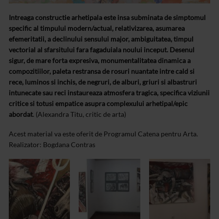
Intreaga constructie arhetipala este insa subminata de simptomul
specific al timpului modern/actual, relativizarea, asumarea
efemeritatii, a declinului sensului major, ambiguitatea, timpul
vectorial al sfarsitului fara fagaduiala noului inceput. Desenul
sigur, de mare forta expresiva, monumentalitatea dinamica a
compozitiilor, paleta restransa de rosuri nuantate intre cald si
rece, luminos si inchis, de negruri, de alburi, griuri si albastruri
intunecate sau reci instaureaza atmosfera tragica, specifica viziunii
critice si totusi empatice asupra complexului arhetipal/epic
abordat
. (Alexandra Titu, critic de arta)
Acest material va este oferit de Programul Catena pentru Arta.
Realizator: Bogdana Contras