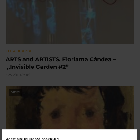
CLIPA DE ARTA
ARTS and ARTISTS. Floriama Cândea –
„Invisible Garden #2”
129 vizualizari
VIDEO
Acest site utilizează cookie-uri