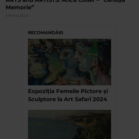
ARTS and ARTISTS. Anca Coller – “Cenușa
Memorie”
158 vizualizari
RECOMANDĂRI
Expoziţia Femeile Pictore și
Sculptore la Art Safari 2024