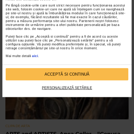
Pe lângă cookie-urile care sunt strict necesare pentru funcționarea acestui
site web, folosim cookie-uri care ne ajută să înțelegem cum se navighează
pe site-ul nostru și ajută la îmbunătățirea modului în care funcționează site-
ul, de exemplu, făcând rezultatele să fie mai exacte în cazul căutărilor,
pentru a măsura performanța site-ului nostru. Partenerii noștri folosesc
CLIPA DE ARTA
instrumente de urmărire pentru a oferi publicitate personalizată pe baza
obiceiurilor dvs. de navigare.
Nicolae Tonitza – Pictor al copiilor
Puteți face clic pe „Acceptă si continuă” pentru a fi de acord cu aceste
147 vizualizari
utilizări sau puteți face clic pe „Personalizează setările” pentru a vă
configura opțiunile. Vă puteți modifica preferințele și, în special, vă puteți
retrage consimțământul pe site-ul nostru în orice moment.
Mai multe detalii
aici
.
VIDEO
ACCEPTĂ SI CONTINUĂ
PERSONALIZEAZĂ SETĂRILE
CLIPA DE ARTA