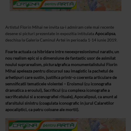
Artistul Florin Mihai ne invita sa-i admiram cele mai recente
desene si picturi prezentate in expozitia intitulata
Apocalipsa
,
deschisa la Galeria Caminul Artei in perioada 1-14 iunie 2019.
Foarte actuala ca hibridare intre neoexpresionismul narativ, un
nou realism epic si o dimensiune de fantastic usor de asimilat
noului suprarealism, pictura/grafica monumentalistului Florin
Mihai apeleaza pentru discursul sau imagistic la pachetul de
arhetipuri care sustin, justifica printr-o coerenta articulare de
semnificatii tematicele violentei – Eroismul (cu iconografia
dramatica a eroului), Sacrificul (cu complexa iconografie a
sacrificatului si a scenografiei rituale), Apocalipsul, ca anunt al
sfarsitului sinistru (coagulata iconografic in jurul Calaretilor
apocaliptici, ca patru coloane ale mortii).