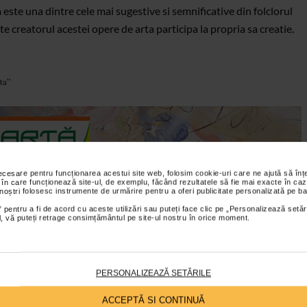
este una dintre cele mai sugestive si semnificative din folclorul
ite creatorul acestei opere de arta participa la propria sa creatie.
ata”
necesare pentru funcționarea acestui site web, folosim cookie-uri care ne ajută să î
 în care funcționează site-ul, de exemplu, făcând rezultatele să fie mai exacte în caz
 noștri folosesc instrumente de urmărire pentru a oferi publicitate personalizată pe ba
 Edeltraud Klement
(instalatie), Karin Lamek (conceptart), Florin Mihai (grafica),
 pentru a fi de acord cu aceste utilizări sau puteți face clic pe „Personalizează setăr
, Angelika Schlueter
(sculptura), Slavica van der Schoors (pictura, colaj), Eva Luna
ial, vă puteți retrage consimțământul pe site-ul nostru în orice moment.
latie, fotografie)
– si-au propus sa evoce, prin intermediul mijloacelor de
ar creatiei,
povestea Anei lui Manole.
PERSONALIZEAZĂ SETĂRILE
9 artisti, dintre
care 7 nemti si 2 romani, esentializeaza ideea sacrificiului, a
ACCEPTĂ SI CONTINUĂ
t, urma
fiecaruia dintre noi pe aceasta lume.