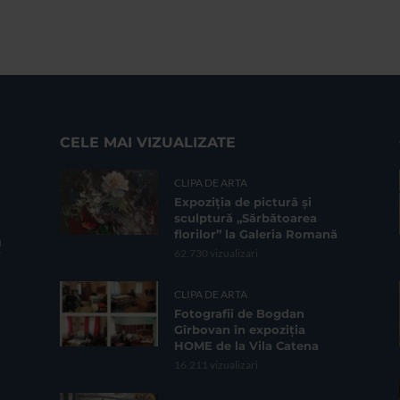
CELE MAI VIZUALIZATE
CLIPA DE ARTA
Expoziția de pictură și
sculptură „Sărbătoarea
florilor” la Galeria Romană
62.730 vizualizari
CLIPA DE ARTA
Fotografii de Bogdan
Gîrbovan în expoziția
HOME de la Vila Catena
16.211 vizualizari