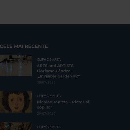
CELE MAI RECENTE
CLIPA DE ARTA
ARTS and ARTISTS.
Floriama Cândea –
„Invisible Garden #2”
30/07/2026
CLIPA DE ARTA
Nicolae Tonitza – Pictor al
copiilor
29/07/2026
CLIPA DE ARTA