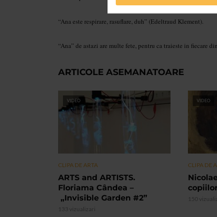
“Ana este respirare, rasuflare, duh”
(Edeltraud Klement).
“Ana” de astazi are multe fete, pentru
ca traieste in fiecare di
ARTICOLE ASEMANATOARE
VIDEO
VIDEO
CLIPA DE ARTA
CLIPA DE 
ARTS and ARTISTS.
Nicolae
Floriama Cândea –
copiilo
„Invisible Garden #2”
150 vizuali
133 vizualizari