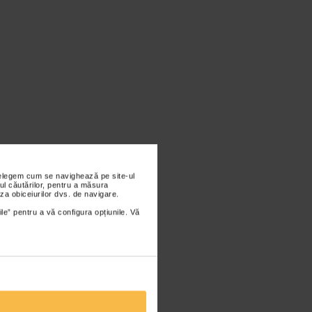
nțelegem cum se navighează pe site-ul
ul căutărilor, pentru a măsura
za obiceiurilor dvs. de navigare.
ile” pentru a vă configura opțiunile. Vă