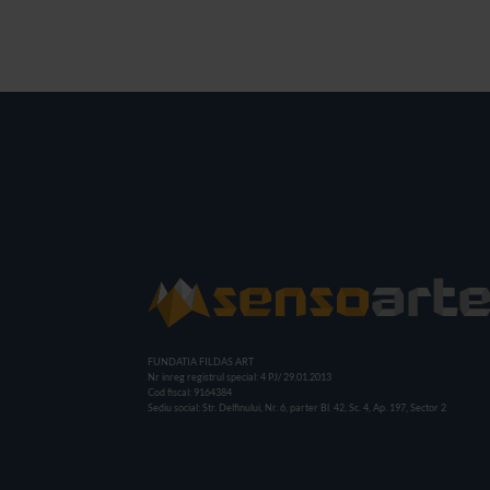
FUNDATIA FILDAS ART
Nr inreg registrul special: 4 PJ/ 29.01.2013
Cod fiscal: 9164384
Sediu social: Str. Delfinului, Nr. 6, parter Bl. 42, Sc. 4, Ap. 197, Sector 2