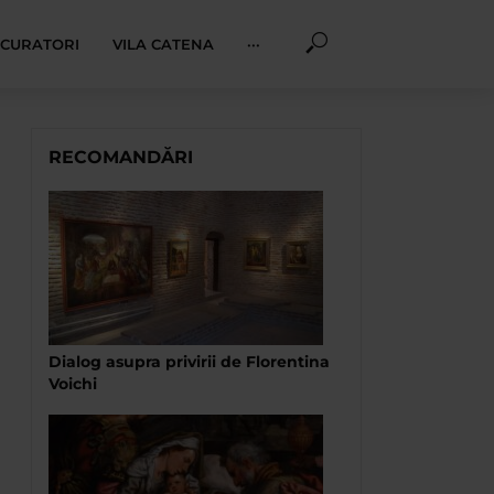
I CURATORI
VILA CATENA
···
RECOMANDĂRI
Dialog asupra privirii de Florentina
Voichi