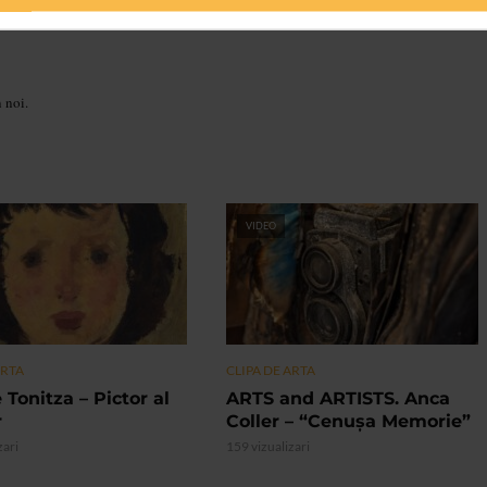
n noi.
VIDEO
ARTA
CLIPA DE ARTA
 Tonitza – Pictor al
ARTS and ARTISTS. Anca
r
Coller – “Cenușa Memorie”
zari
159 vizualizari