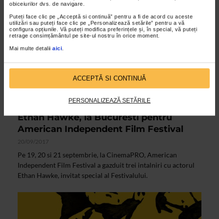
obiceiurilor dvs. de navigare.
Puteți face clic pe „Acceptă si continuă” pentru a fi de acord cu aceste
utilizări sau puteți face clic pe „Personalizează setările” pentru a vă
configura opțiunile. Vă puteți modifica preferințele și, în special, vă puteți
retrage consimțământul pe site-ul nostru în orice moment.
Mai multe detalii
aici
.
ACCEPTĂ SI CONTINUĂ
PERSONALIZEAZĂ SETĂRILE
ALTE MATERIALE
Ethan Hawke, la Bucuresti pentru
American Independent Film Festival
20/09/2017
Pe 19, 20 si 21 septembrie, la CinemaPRO, American
Independent Film Festival a gazduit trei intalniri cu actorul
Ethan Hawke, invitat special al Festivalului.