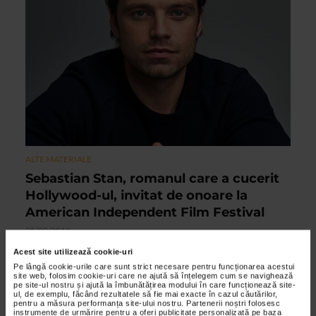
ALTE MATERIALE
Sebastian Stan, romanul care a cucerit
Hollywood-ul, invitat de onoare la
American Independent Film Festival
05/02/2018
Sustinut de Catena, American Independent Film Festival este
Acest site utilizează cookie-uri
organizat de Asociatia Cinemascop, cu sprijinul Centrului
Pe lângă cookie-urile care sunt strict necesare pentru funcționarea acestui
site web, folosim cookie-uri care ne ajută să înțelegem cum se navighează
National al Cinematografiei si va avea loc intre 27...
pe site-ul nostru și ajută la îmbunătățirea modului în care funcționează site-
ul, de exemplu, făcând rezultatele să fie mai exacte în cazul căutărilor,
pentru a măsura performanța site-ului nostru. Partenerii noștri folosesc
instrumente de urmărire pentru a oferi publicitate personalizată pe baza