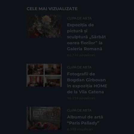
CELE MAI VIZUALIZATE
CLIPA DE ARTA
Expoziția de
pictură și
sculptură „Sărbăt
oarea florilor” la
Galeria Romană
62.732 vizualizari
CLIPA DE ARTA
Fotografii de
Bogdan Gîrbovan
în expoziția HOME
de la Vila Catena
16.214 vizualizari
CLIPA DE ARTA
Albumul de artă
“Paris Pallady”
6.598 vizualizari