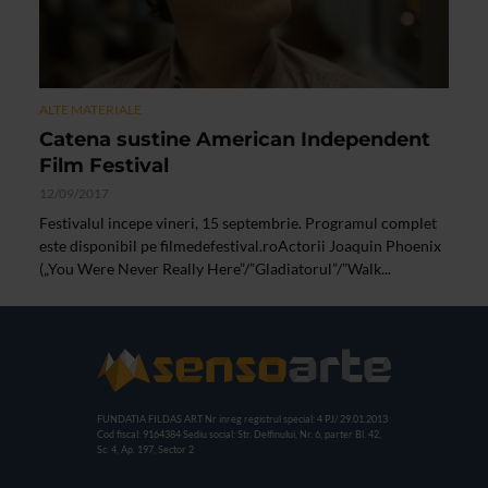
ALTE MATERIALE
Catena sustine American Independent
Film Festival
12/09/2017
Festivalul incepe vineri, 15 septembrie. Programul complet
este disponibil pe filmedefestival.roActorii Joaquin Phoenix
(„You Were Never Really Here”/”Gladiatorul”/”Walk...
FUNDATIA FILDAS ART
Nr inreg registrul special: 4 PJ/ 29.01.2013
Cod fiscal: 9164384
Sediu social: Str. Delfinului, Nr. 6, parter Bl. 42,
Sc. 4, Ap. 197, Sector 2