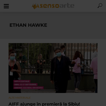
ETHAN HAWKE
VIDEO
ALTE MATERIALE
AIFF ajunge în premieră la Sibiu!