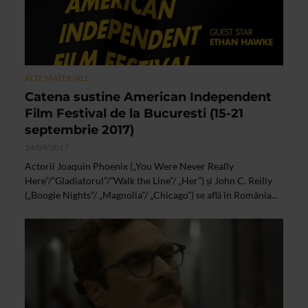
ALTE MATERIALE
Catena sustine American Independent
Film Festival de la Bucuresti (15-21
septembrie 2017)
14/09/2017
Actorii Joaquin Phoenix („You Were Never Really
Here”/”Gladiatorul”/”Walk the Line”/ „Her”) și John C. Reilly
(„Boogie Nights”/ „Magnolia”/ „Chicago”) se află în România...