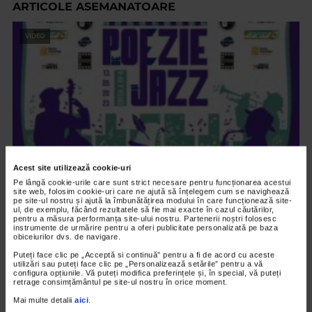
ARTICOLE ASEMANATOARE
VIDEO
Acest site utilizează cookie-uri
Pe lângă cookie-urile care sunt strict necesare pentru funcționarea acestui
site web, folosim cookie-uri care ne ajută să înțelegem cum se navighează
ALTE MATERIALE
pe site-ul nostru și ajută la îmbunătățirea modului în care funcționează site-
ul, de exemplu, făcând rezultatele să fie mai exacte în cazul căutărilor,
Maratonul de Poezie si Jazz 2023
pentru a măsura performanța site-ului nostru. Partenerii noștri folosesc
instrumente de urmărire pentru a oferi publicitate personalizată pe baza
1.611 vizualizari
obiceiurilor dvs. de navigare.
Puteți face clic pe „Acceptă si continuă” pentru a fi de acord cu aceste
utilizări sau puteți face clic pe „Personalizează setările” pentru a vă
configura opțiunile. Vă puteți modifica preferințele și, în special, vă puteți
VIDEO
retrage consimțământul pe site-ul nostru în orice moment.
Mai multe detalii
aici
.