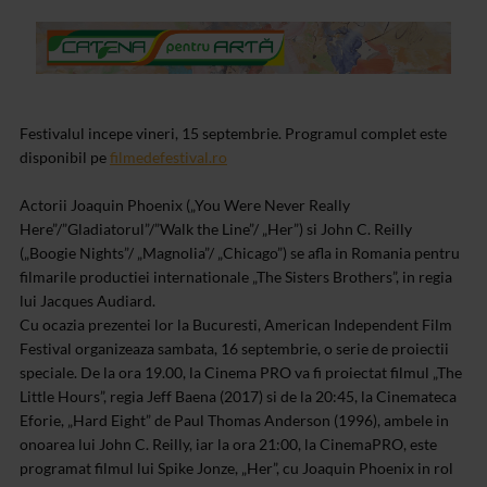
Festivalul incepe vineri, 15 septembrie. Programul complet este
disponibil pe
filmedefestival.ro
Actorii Joaquin Phoenix („You Were Never Really
Here”/”Gladiatorul”/”Walk the Line”/ „Her”) si John C. Reilly
(„Boogie Nights”/ „Magnolia”/ „Chicago”) se afla in Romania pentru
filmarile productiei internationale „The Sisters Brothers”, in regia
lui Jacques Audiard.
Cu ocazia prezentei lor la Bucuresti, American Independent Film
Festival organizeaza sambata, 16 septembrie, o serie de proiectii
speciale. De la ora 19.00, la Cinema PRO va fi proiectat filmul „The
Little Hours”, regia Jeff Baena (2017) si de la 20:45, la Cinemateca
Eforie, „Hard Eight” de Paul Thomas Anderson (1996), ambele in
onoarea lui John C. Reilly, iar la ora 21:00, la CinemaPRO, este
programat filmul lui Spike Jonze, „Her”, cu Joaquin Phoenix in rol