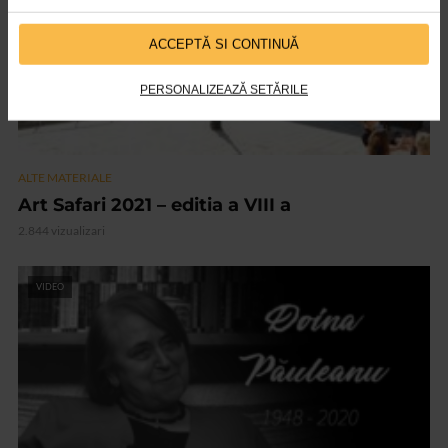
ACCEPTĂ SI CONTINUĂ
PERSONALIZEAZĂ SETĂRILE
ALTE MATERIALE
Art Safari 2021 – editia a VIII a
2.844 vizualizari
VIDEO