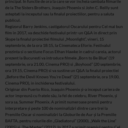
principal. In functie de ora la care se vor incheia sambata filmarile
de la The Sisters Brothers, Joaquin Phoenix si John C. Reilly sunt
asteptati la inceputul sau la finalul proiectiilor, pentru a saluta
publicul.
Regizorul Barry Jenkins, castigatorul Oscarului pentru Cel mai bun
film in 2017, va deschide festivalul printr-un Q&A in direct prin
Skype la finalul proiectiei filmului „Moonlight”, vineri, 15
septembrie, de la ora 18:15, la Cinemateca Eforie. Festivalul
prezinta si o sectiune Focus Ethan Hawke in cadrul careia, actorul
prezent la Bucuresti va introduce filmele „Born to Be Blue” (19
septembrie, ora 21.00, Cinema PRO) si „Boyhood” (20 septembrie,
ora 19.15, Cinema PRO) si va sustine un Q&A la finalul proiectiei
„Before the Devil Knows You’re Dead” (21 septembrie, ora 19.00,
Cinema PRO), in inchiderea festivalului.
Originar din Puerto Rico, Joaquin Phoenix și-a inceput cariera de
actor impreună cu fratele său, la fel de celebru, River Phoenix, și
sora sa, Summer Phoenix. A primit numeroase premii pentru
interpretare și peste 100 de nominalizări dintre care trei la
Premiile Oscar si nominalizări la Globurile de Aur și la Premiile
BAFTA, pentru rolurile din „Gladiatorul” (2000), „Walk the Line”
(2005) și „The Master” (2012). In 2017 a primit premiul pentru Cel