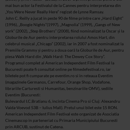
mai bun actor la Festivalul de la Cannes pentru interpretarea din
„You Were Never Really Here” regizat de Lynne Ramsay.
John C. Reilly a jucat in peste 90 de filme printre care „Hard Eight”
(1996), „Boogie Nights”(1997), „Magnolia” (1999), „Gangs of New
york” (2002), „Step Brothers” (2008), fiind nominalizat la Oscar și la
Globurile de Aur pentru interpretarea rolului Amos Hart, din
celebrul musical „Chicago” (2002), iar in 2007 a fost nominalizat la
Premiile Grammy și pentru a doua oară la Globurile de Aur, pentru
piesa Walk Hard din „Walk Hard: The Dewey Cox Story”.
Programul complet al American Independent Film Festival la
Bucuresti poate fi consultat online pe filmedefestival.ro, iar
biletele pot fi cumparate pe eventim.ro si in reteaua Eventim
(magazinele Germanos, Carrefour, Orange Shop, Vodafone,
librariile Carturesti si Humanitas, benzinariile OMV), sediile
Eventim (Bucuresti:
Bulevardul I.C.Bratianu 6, incinta Cinema Pro si Cluj: Alexandru
Vaida-Voevod 53B – Iulius Mall). Pretul unui bilet este 15 RON.
American Independent Film Festival este organizat de Asociatia
Cinemascop in parteneriat cu Primaria Municipiului Bucuresti
prin ARCUB, sustinut de Catena.