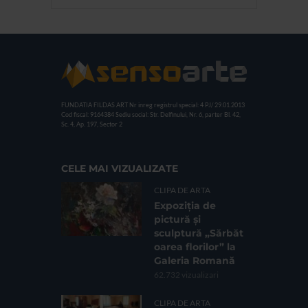
FUNDATIA FILDAS ART
Nr inreg registrul special: 4 PJ/ 29.01.2013
Cod fiscal: 9164384
Sediu social: Str. Delfinului, Nr. 6, parter Bl. 42,
Sc. 4, Ap. 197, Sector 2
CELE MAI VIZUALIZATE
CLIPA DE ARTA
Expoziția de
pictură și
sculptură „Sărbăt
oarea florilor” la
Galeria Romană
62.732 vizualizari
CLIPA DE ARTA