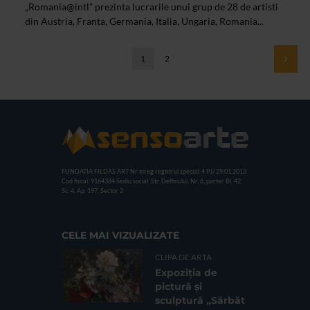
„Romania@intl” prezinta lucrarile unui grup de 28 de artisti
din Austria, Franta, Germania, Italia, Ungaria, Romania...
1
2
FUNDATIA FILDAS ART
Nr inreg registrul special: 4 PJ/ 29.01.2013
Cod fiscal: 9164384
Sediu social: Str. Delfinului, Nr. 6, parter Bl. 42,
Sc. 4, Ap. 197, Sector 2
CELE MAI VIZUALIZATE
CLIPA DE ARTA
Expoziția de
pictură și
sculptură „Sărbăt