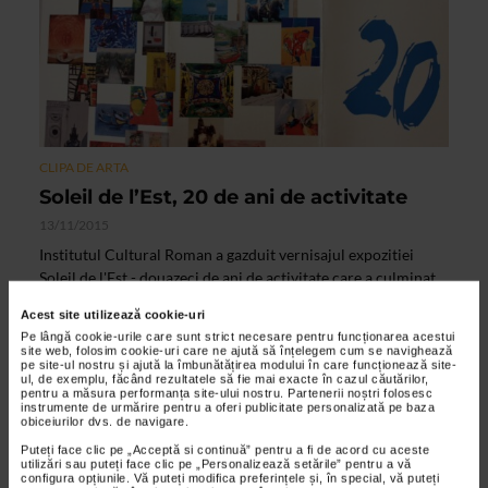
CLIPA DE ARTA
Soleil de l’Est, 20 de ani de activitate
13/11/2015
Institutul Cultural Roman a gazduit vernisajul expozitiei
Soleil de l'Est - douazeci de ani de activitate care a culminat
cu lansarea albumului cu acelasi nume. Au fost...
Acest site utilizează cookie-uri
Pe lângă cookie-urile care sunt strict necesare pentru funcționarea acestui
site web, folosim cookie-uri care ne ajută să înțelegem cum se navighează
pe site-ul nostru și ajută la îmbunătățirea modului în care funcționează site-
VIDEO
ul, de exemplu, făcând rezultatele să fie mai exacte în cazul căutărilor,
pentru a măsura performanța site-ului nostru. Partenerii noștri folosesc
instrumente de urmărire pentru a oferi publicitate personalizată pe baza
obiceiurilor dvs. de navigare.
Puteți face clic pe „Acceptă si continuă” pentru a fi de acord cu aceste
utilizări sau puteți face clic pe „Personalizează setările” pentru a vă
configura opțiunile. Vă puteți modifica preferințele și, în special, vă puteți