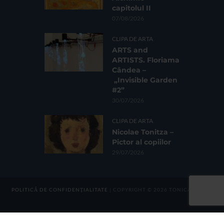
capitolul II
07/08/2026
CLIPA DE ARTA
ARTS and
ARTISTS. Floriama
Cândea –
„Invisible Garden
#2”
30/07/2026
CLIPA DE ARTA
Nicolae Tonitza –
Pictor al copiilor
29/07/2026
POLITICĂ DE CONFIDENȚIALITATE
| COPYRIGHT © 2026 TONICA GROUP