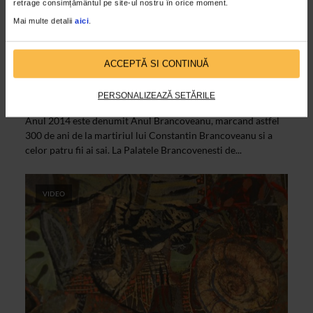
retrage consimțământul pe site-ul nostru în orice moment.
Mai multe detalii
aici
.
ACCEPTĂ SI CONTINUĂ
CLIPA DE ARTA
Sub semnul jertfei in Anul Brancoveanu
PERSONALIZEAZĂ SETĂRILE
21/05/2014
Anul 2014 este denumit Anul Brancoveanu, marcand astfel
300 de ani de la martiriul lui Constantin Brancoveanu si a
celor patru fii ai sai. La Palatele Brancovenesti de...
VIDEO