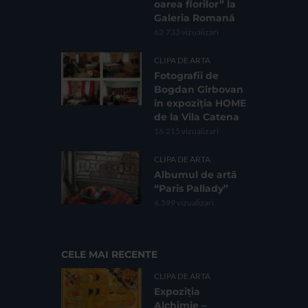
oarea florilor” la
Galeria Romană
62.733 vizualizari
CLIPA DE ARTA
Fotografii de
Bogdan Gîrbovan
în expoziția HOME
de la Vila Catena
16.215 vizualizari
CLIPA DE ARTA
Albumul de artă
“Paris Pallady”
6.599 vizualizari
CELE MAI RECENTE
CLIPA DE ARTA
Expoziția
Alchimie –