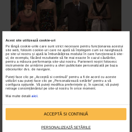
Acest site utilizează cookie-uri
Pe lângă cookie-urile care sunt strict necesare pentru funcționarea acestui
ARTELE SPECTACOLULUI
site web, folosim cookie-uri care ne ajută să înțelegem cum se navighează
pe site-ul nostru și ajută la îmbunătățirea modului în care funcționează site-
Spiritul de familie – Teatrul de Comedie
ul, de exemplu, făcând rezultatele să fie mai exacte în cazul căutărilor,
pentru a măsura performanța site-ului nostru. Partenerii noștri folosesc
30/03/2012
instrumente de urmărire pentru a oferi publicitate personalizată pe baza
obiceiurilor dvs. de navigare.
Maestrul Radu Beligan, cu eleganta aristocratica ce il
Puteți face clic pe „Acceptă si continuă” pentru a fi de acord cu aceste
caracterizeaza, revine in teatrul pe care l-a infiintat in urma
utilizări sau puteți face clic pe „Personalizează setările” pentru a vă
configura opțiunile. Vă puteți modifica preferințele și, în special, vă puteți
cu 40 de ani, de data aceasta in ipostaza de...
retrage consimțământul pe site-ul nostru în orice moment.
Mai multe detalii
aici
.
VIDEO
ACCEPTĂ SI CONTINUĂ
PERSONALIZEAZĂ SETĂRILE