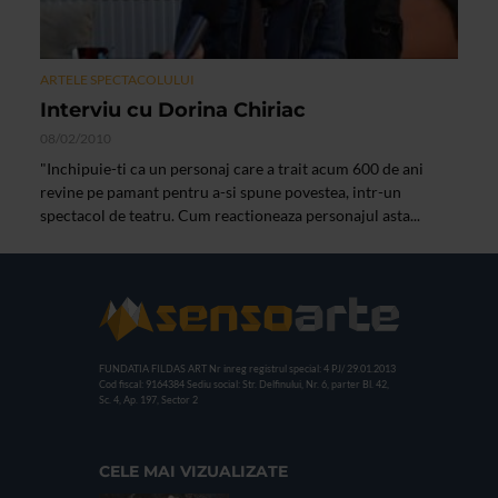
ARTELE SPECTACOLULUI
Interviu cu Dorina Chiriac
08/02/2010
"Inchipuie-ti ca un personaj care a trait acum 600 de ani
revine pe pamant pentru a-si spune povestea, intr-un
spectacol de teatru. Cum reactioneaza personajul asta...
FUNDATIA FILDAS ART
Nr inreg registrul special: 4 PJ/ 29.01.2013
Cod fiscal: 9164384
Sediu social: Str. Delfinului, Nr. 6, parter Bl. 42,
Sc. 4, Ap. 197, Sector 2
CELE MAI VIZUALIZATE