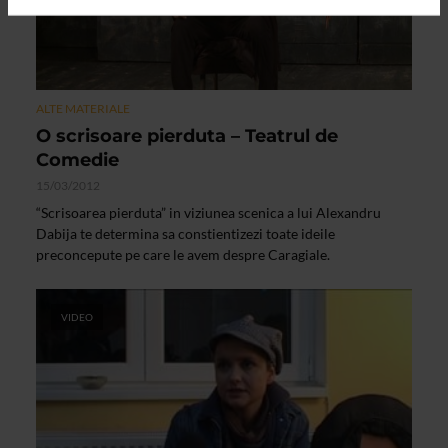
ALTE MATERIALE
O scrisoare pierduta – Teatrul de
Comedie
15/03/2012
“Scrisoarea pierduta” in viziunea scenica a lui Alexandru
Dabija te determina sa constientizezi toate ideile
preconcepute pe care le avem despre Caragiale.
VIDEO