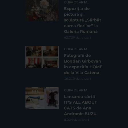
CLIPA DE ARTA
Expoziția de
pictură și
sculptură „Sărbăt
oarea florilor” la
Galeria Romană
62.729 vizualizari
CLIPA DE ARTA
Fotografii de
Bogdan Gîrbovan
în expoziția HOME
de la Vila Catena
16.210 vizualizari
CLIPA DE ARTA
Lansarea cărții
IT’S ALL ABOUT
CATS de Ana
Andronic BUZU
8.034 vizualizari