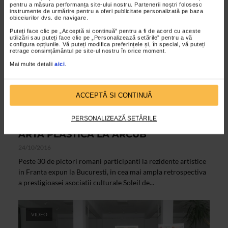
pentru a măsura performanța site-ului nostru. Partenerii noștri folosesc
instrumente de urmărire pentru a oferi publicitate personalizată pe baza
obiceiurilor dvs. de navigare.
Puteți face clic pe „Acceptă si continuă” pentru a fi de acord cu aceste
utilizări sau puteți face clic pe „Personalizează setările” pentru a vă
configura opțiunile. Vă puteți modifica preferințele și, în special, vă puteți
retrage consimțământul pe site-ul nostru în orice moment.
Mai multe detalii
aici
.
ACCEPTĂ SI CONTINUĂ
ALTE MATERIALE
RETROSPECTIVA SOLEIL DE L`EST LA
PERSONALIZEAZĂ SETĂRILE
BUCURESTI, O NOUA EXPOZITIE DE
ARTA PLASTICA LA ARCUB
24/10/2016
Peste 30 de pictori romani participanti la rezidente artistice
in Franta expun la Bucuresti, in cea mai ampla retrospectiva
a prestigioasei asociatii culturale Soleil de...
VIDEO