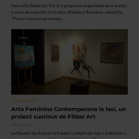
Asociatia Soleil de l'Est si-a propus sa organizeze anul acesta
o serie de expozitii in Franta, Olanda si Romania, expozitia
"Pictori romani pe simeze...
VIDEO
CLIPA DE ARTA
Arta Feminina Contemporana la Iasi, un
proiect sustinut de Fildas Art
09/05/2019
La Muzeul de Arta de la Palatul Culturii din Iasi s-a deschis o