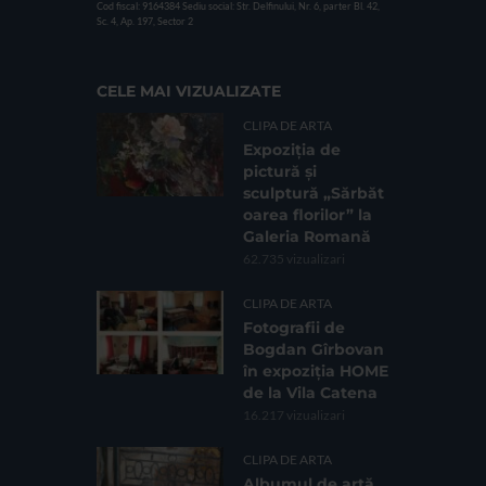
Cod fiscal: 9164384
Sediu social: Str. Delfinului, Nr. 6, parter Bl. 42,
Sc. 4, Ap. 197, Sector 2
CELE MAI VIZUALIZATE
CLIPA DE ARTA
Expoziția de
pictură și
sculptură „Sărbăt
oarea florilor” la
Galeria Romană
62.735 vizualizari
CLIPA DE ARTA
Fotografii de
Bogdan Gîrbovan
în expoziția HOME
de la Vila Catena
16.217 vizualizari
CLIPA DE ARTA
Albumul de artă