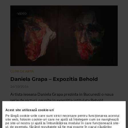
VIDEO
CLIPA DE ARTA
Daniela Grapa – Expozitia Behold
26/10/2016
Artista ieseana Daniela Grapa prezinta in Bucuresti o noua
serie de picturi, reunite in expozitia intitulata Behold.
Expozitia poate fi vizitata la Galeria UArt in...
Acest site utilizează cookie-uri
Pe lângă cookie-urile care sunt strict necesare pentru funcționarea acestui
site web, folosim cookie-uri care ne ajută să înțelegem cum se navighează
pe site-ul nostru și ajută la îmbunătățirea modului în care funcționează site-
ul, de exemplu, făcând rezultatele să fie mai exacte în cazul căutărilor,