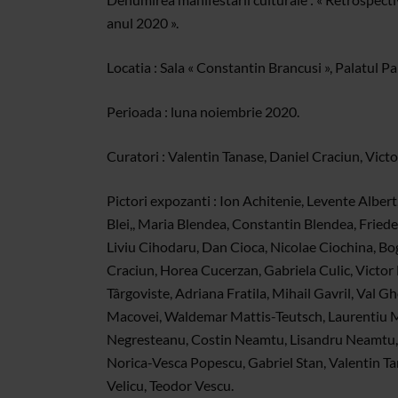
anul 2020 ».
Locatia : Sala « Constantin Brancusi », Palatul Par
Perioada : luna noiembrie 2020.
Curatori : Valentin Tanase, Daniel Craciun, Vict
Pictori expozanti : Ion Achitenie, Levente Albert
Blei,, Maria Blendea, Constantin Blendea, Friede
Liviu Cihodaru, Dan Cioca, Nicolae Ciochina, B
Craciun, Horea Cucerzan, Gabriela Culic, Victor 
Târgoviste, Adriana Fratila, Mihail Gavril, Val G
Macovei, Waldemar Mattis-Teutsch, Laurentiu M
Negresteanu, Costin Neamtu, Lisandru Neamtu, 
Norica-Vesca Popescu, Gabriel Stan, Valentin Tan
Velicu, Teodor Vescu.