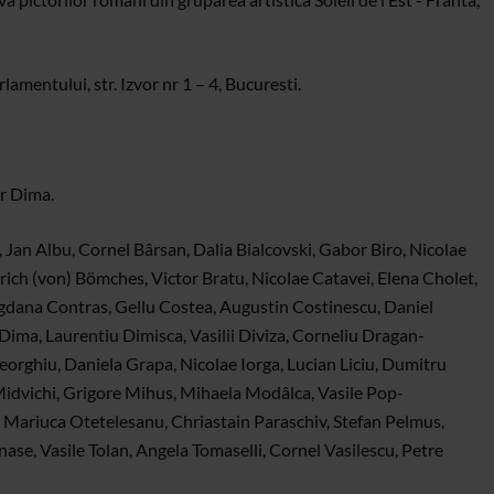
lamentului, str. Izvor nr 1 – 4, Bucuresti.
or Dima.
, Jan Albu, Cornel Bârsan, Dalia Bialcovski, Gabor Biro, Nicolae
rich (von) Bömches, Victor Bratu, Nicolae Catavei, Elena Cholet,
ogdana Contras, Gellu Costea, Augustin Costinescu, Daniel
Dima, Laurentiu Dimisca, Vasilii Diviza, Corneliu Dragan-
heorghiu, Daniela Grapa, Nicolae Iorga, Lucian Liciu, Dumitru
idvichi, Grigore Mihus, Mihaela Modâlca, Vasile Pop-
Mariuca Otetelesanu, Chriastain Paraschiv, Stefan Pelmus,
ase, Vasile Tolan, Angela Tomaselli, Cornel Vasilescu, Petre