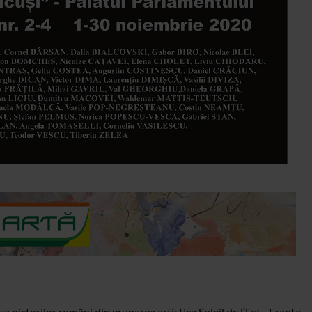
 pictorilor români din gruparea artistica Soleil de l’Est - Franta,