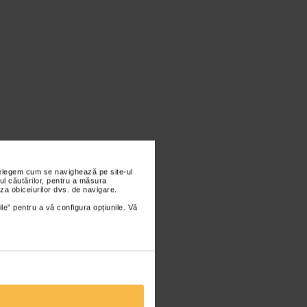
nțelegem cum se navighează pe site-ul
ul căutărilor, pentru a măsura
za obiceiurilor dvs. de navigare.
ile” pentru a vă configura opțiunile. Vă