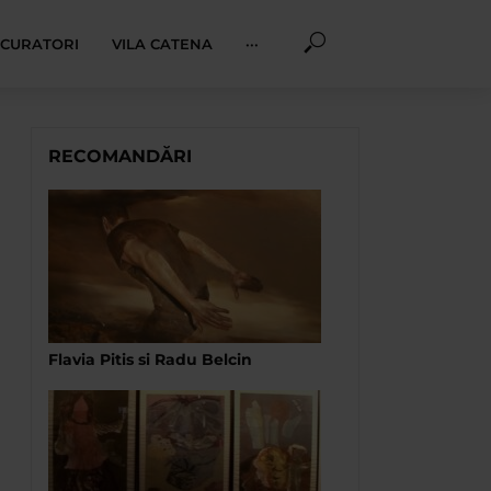
I CURATORI
VILA CATENA
···
RECOMANDĂRI
Flavia Pitis si Radu Belcin