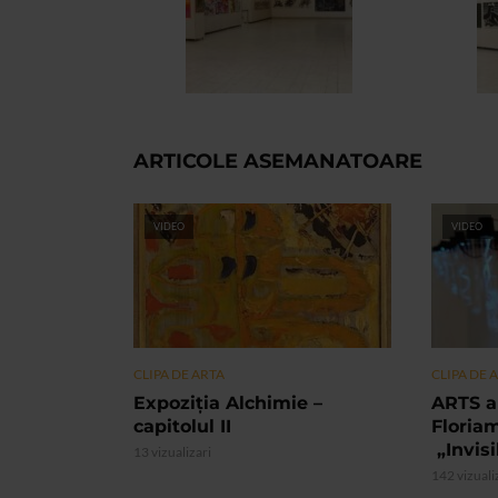
ARTICOLE ASEMANATOARE
VIDEO
VIDEO
CLIPA DE ARTA
CLIPA DE 
Expoziția Alchimie –
ARTS a
capitolul II
Floria
„Invis
13 vizualizari
142 vizuali