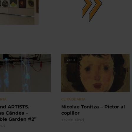
VIDEO
ARTA
CLIPA DE ARTA
nd ARTISTS.
Nicolae Tonitza – Pictor al
ma Cândea –
copiilor
ible Garden #2”
159 vizualizari
zari