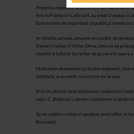
Prezenta expozitie la Bucuresti are menirea de a
fost în Franta si în alte tari, au creat si expus cu S
Este extrem de important ca publicul român sa c
In situatia actuala, aducem un cuvânt de aprecie
Daniel Craciun si Victor Dima, care nu au precup
conditii a tuturor lucrarilor de punere în opera a 
Multumim deasemeni pictorilor expoanti, care nu 
totodata, si au venit cu lucrarile lor la sala.
Si nu în ultimul rând multumim conducerii Centru
sala « C. Brâncusi », pentru sustinerea si sprijinu
Sa ne vedem cu bine si sanatosi, anul viitor, în l
Bucuresti.