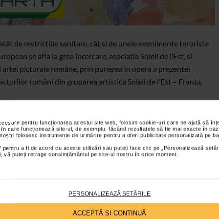
ât de restrictiile sanitare, cât si de unele evenimente teroriste
opean se afla la grea încercare, asociatia Soleil de l’Est, si
l artei picturale române, prin punerea în opera a prezentei
ictorilor români din gruparea artistica Soleil de l’Est – Franta,
usa de nimeni, de a promova pe simeze europene pictura
necesare pentru funcționarea acestui site web, folosim cookie-uri care ne ajută să î
 în care funcționează site-ul, de exemplu, făcând rezultatele să fie mai exacte în caz
e Est, de a face astfel cunoscuta publicului european o creatie
 noștri folosesc instrumente de urmărire pentru a oferi publicitate personalizată pe ba
ana si mondiala, timp de 45 ani, consecinta a raboiului rece,
 pentru a fi de acord cu aceste utilizări sau puteți face clic pe „Personalizează setăr
ial, vă puteți retrage consimțământul pe site-ul nostru în orice moment.
e al doilea razboi mondial.
evia de baza dupa care se conduce Soleil de l’Est în actiunile sale.
în UE. Soleil de l’Est se ocupa prin organiare de expozitii,
PERSONALIZEAZĂ SETĂRILE
te de artisti.
ACCEPTĂ SI CONTINUĂ