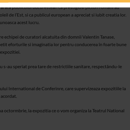
 arata publicului bucurestean ca prestigiosi pictori români au
oleil de l’Est, si ca publicul european a apreciat si iubit creatia lor.
unoasca acest lucru.
re echipei de curatori alcatuita din domnii Valentin Tanase,
etit eforturile si imaginatia lor pentru conducerea în foarte bune
expozitiei.
s-au speriat prea tare de restrictiile sanitare, respectându-le
lui International de Conferinre, care supervizeaza expozitiile la
l acordat.
una octormbrie, la expozitia ce o vom organiza la Teatrul National