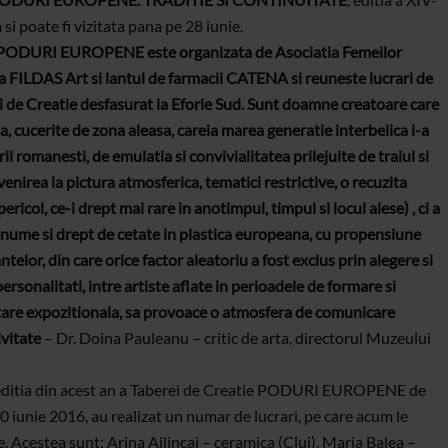
si poate fi vizitata pana pe 28 iunie.
ura PODURI EUROPENE este organizata de Asociatia Femeilor
a FILDAS Art si lantul de farmacii CATENA si reuneste lucrari de
lui de Creatie desfasurat la Eforie Sud. Sunt doamne creatoare care
ta, cucerite de zona aleasa, careia marea generatie interbelica i-a
rii romanesti, de emulatia si convivialitatea prilejuite de traiul si
enirea la pictura atmosferica, tematici restrictive, o recuzita
 pericol, ce-i drept mai rare in anotimpul, timpul si locul alese) , ci a
renume si drept de cetate in plastica europeana, cu propensiune
elor, din care orice factor aleatoriu a fost exclus prin alegere si
personalitati, intre artiste aflate in perioadele de formare si
stare expozitionala, sa provoace o atmosfera de comunicare
ivitate
– Dr. Doina Pauleanu – critic de arta, directorul Muzeului
 editia din acest an a Taberei de Creatie PODURI EUROPENE de
0 iunie 2016, au realizat un numar de lucrari, pe care acum le
e. Acestea sunt: Arina Ailincai – ceramica (Cluj), Maria Balea –