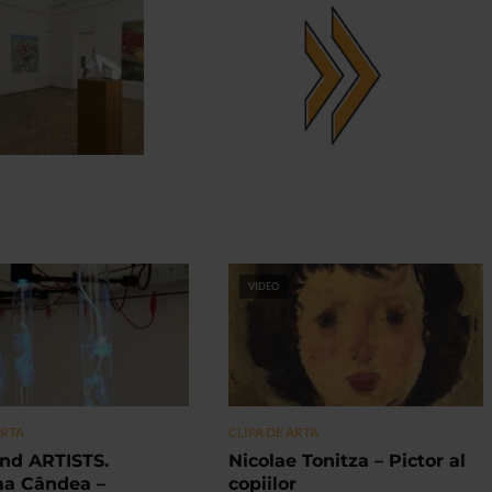
VIDEO
ARTA
CLIPA DE ARTA
nd ARTISTS.
Nicolae Tonitza – Pictor al
ma Cândea –
copiilor