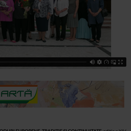
ODURI EUROPENE. TRADITIE SI CONTINUITATE
, editia a XIV-