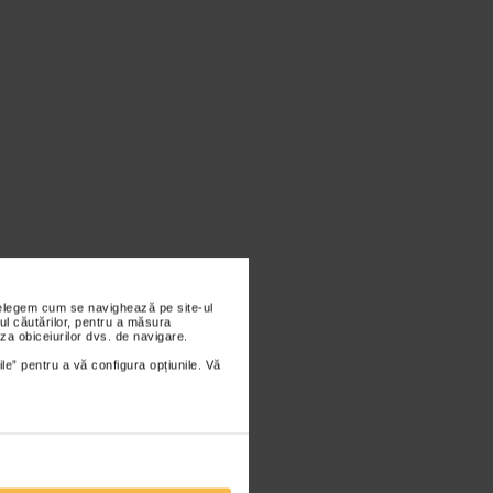
nțelegem cum se navighează pe site-ul
ul căutărilor, pentru a măsura
za obiceiurilor dvs. de navigare.
ile” pentru a vă configura opțiunile. Vă