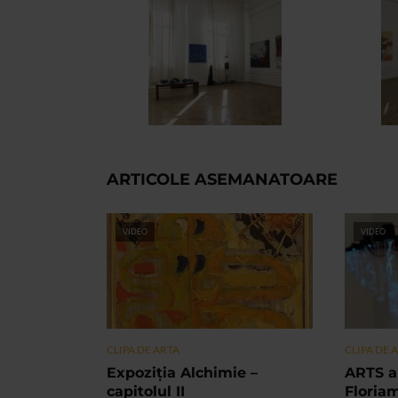
ARTICOLE ASEMANATOARE
VIDEO
VIDEO
CLIPA DE ARTA
CLIPA DE 
Expoziția Alchimie –
ARTS a
capitolul II
Floria