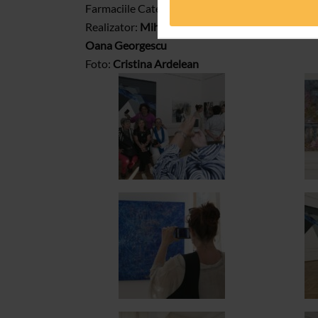
Farmaciile Catena, sponsori ai tuturor evenimen
Realizator:
Mihaela Moldoveanu
Oana Georgescu
Foto:
Cristina Ardelean