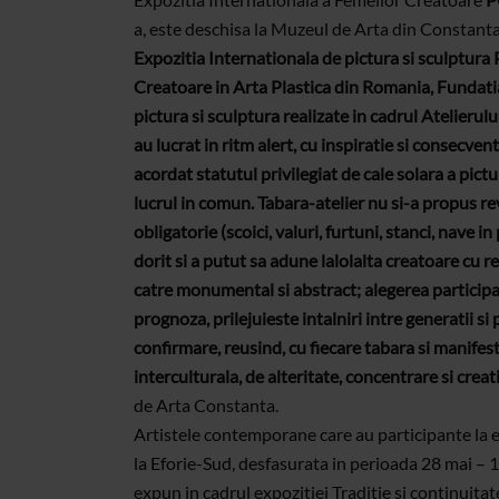
a, este deschisa la Muzeul de Arta din Constanta 
Expozitia Internationala de pictura si sculpt
Creatoare in Arta Plastica din Romania, Fundati
pictura si sculptura realizate in cadrul Atelieru
au lucrat in ritm alert, cu inspiratie si consecven
acordat statutul privilegiat de cale solara a pictu
lucrul in comun. Tabara-atelier nu si-a propus rev
obligatorie (scoici, valuri, furtuni, stanci, nave in
dorit si a putut sa adune lalolalta creatoare cu 
catre monumental si abstract; alegerea participant
prognoza, prilejuieste intalniri intre generatii si 
confirmare, reusind, cu fiecare tabara si manife
interculturala, de alteritate, concentrare si creat
de Arta Constanta.
Artistele contemporane care au participante la
la Eforie-Sud, desfasurata in perioada 28 mai – 1
expun in cadrul expozitiei Traditie si continuitat