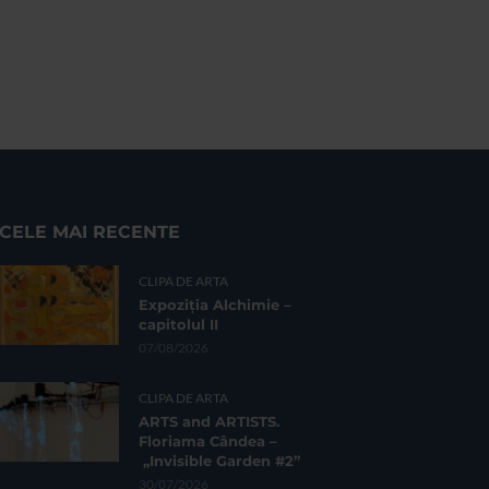
CELE MAI RECENTE
CLIPA DE ARTA
Expoziția Alchimie –
capitolul II
07/08/2026
CLIPA DE ARTA
ARTS and ARTISTS.
Floriama Cândea –
„Invisible Garden #2”
30/07/2026