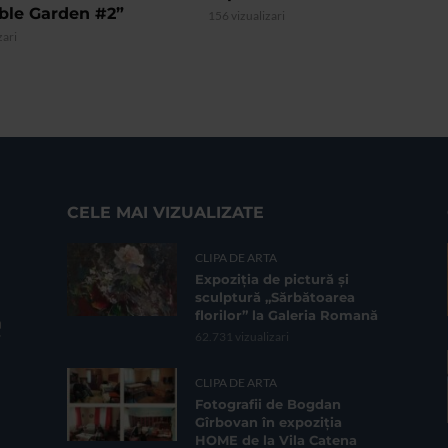
ible Garden #2”
156 vizualizari
zari
CELE MAI VIZUALIZATE
CLIPA DE ARTA
Expoziția de pictură și
sculptură „Sărbătoarea
florilor” la Galeria Romană
62.731 vizualizari
CLIPA DE ARTA
Fotografii de Bogdan
Gîrbovan în expoziția
HOME de la Vila Catena