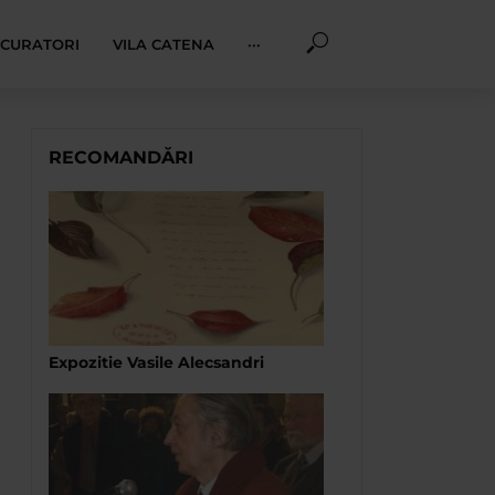
I CURATORI
VILA CATENA
···
RECOMANDĂRI
Expozitie Vasile Alecsandri