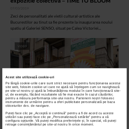
expozitie colectiva – TIME TO BLOOM
07/03/2019
Zeci de personalitati ale vietii cultural-artistice ale
Bucurestilor au tinut sa fie prezente la inaugurarea noului
spatiu al Galeriei SENSO, situat pe Calea Victoriei...
VIDEO
Acest site utilizează cookie-uri
Pe lângă cookie-urile care sunt strict necesare pentru funcționarea acestui
site web, folosim cookie-uri care ne ajută să înțelegem cum se navighează
pe site-ul nostru și ajută la îmbunătățirea modului în care funcționează site-
ul, de exemplu, făcând rezultatele să fie mai exacte în cazul căutărilor,
pentru a măsura performanța site-ului nostru. Partenerii noștri folosesc
instrumente de urmărire pentru a oferi publicitate personalizată pe baza
CLIPA DE ARTA
obiceiurilor dvs. de navigare.
Expozitie noua la noua adresa a Galeriei
Puteți face clic pe „Acceptă si continuă” pentru a fi de acord cu aceste
utilizări sau puteți face clic pe „Personalizează setările” pentru a vă
Senso (Calea Victoriei nr. 12C)
configura opțiunile. Vă puteți modifica preferințele și, în special, vă puteți
retrage consimțământul pe site-ul nostru în orice moment.
06/03/2019