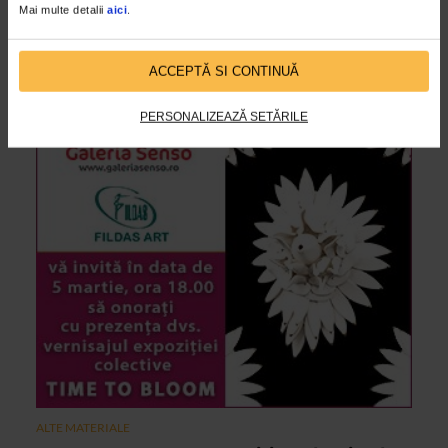
Mai multe detalii
aici
.
Pentru a fi mai aproape de iubitorii de arta, Galeria Senso s-a
mutat intr-un spatiu nou pe Calea Victoriei la numarul 12C
(colt cu strada Lipscani), un spatiu modern...
ACCEPTĂ SI CONTINUĂ
PERSONALIZEAZĂ SETĂRILE
ALTE MATERIALE