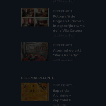
62.734 vizualizari
CLIPA DE ARTA
Fotografii de
Bogdan Gîrbovan
în expoziția HOME
de la Vila Catena
16.216 vizualizari
CLIPA DE ARTA
Albumul de artă
“Paris Pallady”
6.601 vizualizari
CELE MAI RECENTE
CLIPA DE ARTA
Expoziția
Alchimie –
capitolul II
07/08/2026