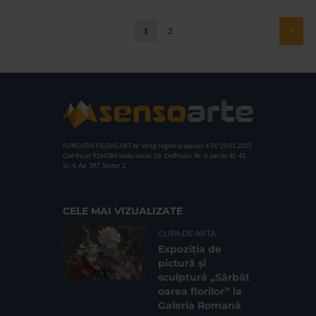
1
2
FUNDATIA FILDAS ART
Nr inreg registrul special: 4 PJ/ 29.01.2013
Cod fiscal: 9164384
Sediu social: Str. Delfinului, Nr. 6, parter Bl. 42,
Sc. 4, Ap. 197, Sector 2
CELE MAI VIZUALIZATE
CLIPA DE ARTA
Expoziția de
pictură și
sculptură „Sărbăt
oarea florilor” la
Galeria Romană