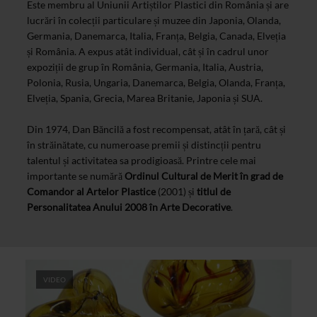
Este membru al Uniunii Artiștilor Plastici din România și are
lucrări în colecții particulare și muzee din Japonia, Olanda,
Germania, Danemarca, Italia, Franța, Belgia, Canada, Elveția
și România. A expus atât individual, cât și în cadrul unor
expoziții de grup în România, Germania, Italia, Austria,
Polonia, Rusia, Ungaria, Danemarca, Belgia, Olanda, Franța,
Elveția, Spania, Grecia, Marea Britanie, Japonia și SUA.
Din 1974, Dan Băncilă a fost recompensat, atât în țară, cât și
în străinătate, cu numeroase premii și distincții pentru
talentul și activitatea sa prodigioasă. Printre cele mai
importante se numără
Ordinul Cultural de Merit în grad de
Comandor al Artelor Plastice
(2001) și
titlul de
Personalitatea Anului 2008 în Arte Decorative
.
VIDEO