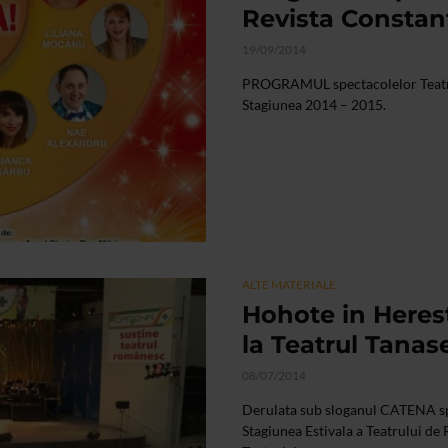
Revista Constan
19/09/2014
PROGRAMUL spectacolelor Teatru
Stagiunea 2014 – 2015.
ALTE MATERIALE
Hohote in Herest
la Teatrul Tanas
08/07/2014
Derulata sub sloganul CATENA s
Stagiunea Estivala a Teatrului de 