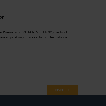
or
l cu Premiera „REVISTA REVISTELOR”, spectacol
care au jucat majoritatea artistilor Teatrului de
INAINTE