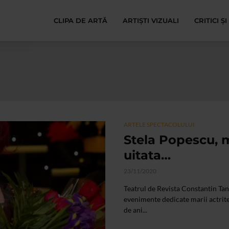
CLIPA DE ARTĂ
ARTIȘTI VIZUALI
CRITICI Ș
ARTELE SPECTACOLULUI
Stela Popescu, m
uitata…
23/11/2020
Teatrul de Revista Constantin Tan
evenimente dedicate marii actrite
de ani...