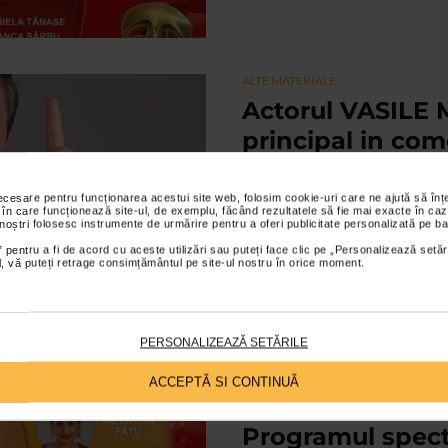
ALTE MATERIALE
Actorul VASILE 
principal in co
de Tudor Musat
necesare pentru funcționarea acestui site web, folosim cookie-uri care ne ajută să î
01/10/2014
 în care funcționează site-ul, de exemplu, făcând rezultatele să fie mai exacte în caz
 noștri folosesc instrumente de urmărire pentru a oferi publicitate personalizată pe ba
Scrisa in anul 1931, piesa SOSE
 pentru a fi de acord cu aceste utilizări sau puteți face clic pe „Personalizează setăr
sentimentala din lumea provincial
ial, vă puteți retrage consimțământul pe site-ul nostru în orice moment.
mici, dar cu...
PERSONALIZEAZĂ SETĂRILE
ACCEPTĂ SI CONTINUĂ
ALTE MATERIALE
Programul spect