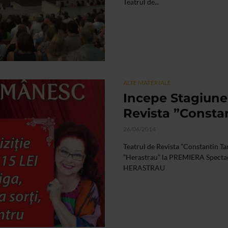
Teatrul de...
ALTE MATERIALE
Incepe Stagiunea
Revista ”Consta
26/06/2014
Teatrul de Revista ”Constantin Ta
”Herastrau” la PREMIERA Specta
HERASTRAU