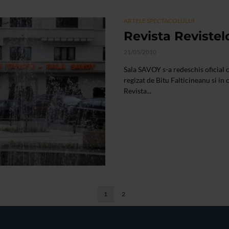
ARTELE SPECTACOLULUI
Revista Revistel
21/05/2010
Sala SAVOY s-a redeschis oficia
regizat de Bitu Falticineanu si in 
Revista...
1
2