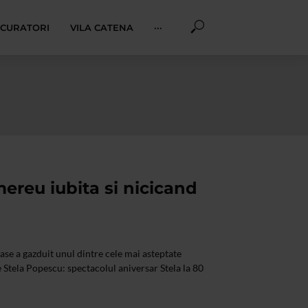
I CURATORI
VILA CATENA
···
ereu iubita si nicicand
ase a gazduit unul dintre cele mai asteptate
 Stela Popescu: spectacolul aniversar Stela la 80