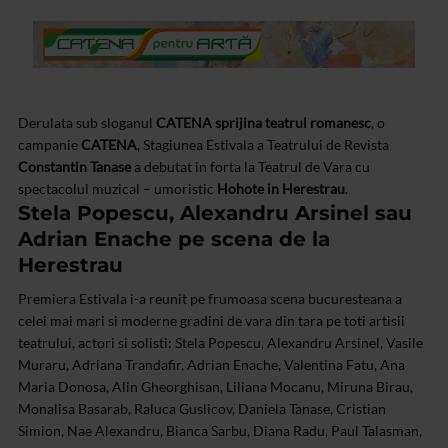
Derulata sub sloganul
CATENA sprijina teatrul romanesc
, o
campanie
CATENA
, Stagiunea Estivala a Teatrului de Revista
Constantin Tanase
a debutat in forta la Teatrul de Vara cu
spectacolul muzical – umoristic
Hohote in Herestrau
.
Stela Popescu, Alexandru Arsinel sau
Adrian Enache pe scena de la
Herestrau
Premiera Estivala i-a reunit pe frumoasa scena bucuresteana a
celei mai mari si moderne gradini de vara din tara pe toti artisii
teatrului, actori si solisti: Stela Popescu, Alexandru Arsinel, Vasile
Muraru, Adriana Trandafir, Adrian Enache, Valentina Fatu, Ana
Maria Donosa, Alin Gheorghisan, Liliana Mocanu, Miruna Birau,
Monalisa Basarab, Raluca Guslicov, Daniela Tanase, Cristian
Simion, Nae Alexandru, Bianca Sarbu, Diana Radu, Paul Talasman,