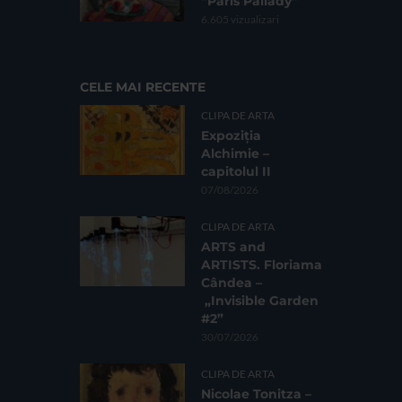
“Paris Pallady”
6.605 vizualizari
CELE MAI RECENTE
CLIPA DE ARTA
Expoziția
Alchimie –
capitolul II
07/08/2026
CLIPA DE ARTA
ARTS and
ARTISTS. Floriama
Cândea –
„Invisible Garden
#2”
30/07/2026
CLIPA DE ARTA
Nicolae Tonitza –