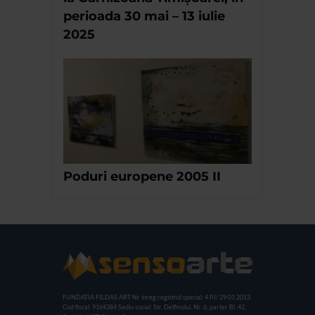
perioada 30 mai – 13 iulie
2025
Poduri europene 2005 II
FUNDATIA FILDAS ART
Nr inreg registrul special: 4 PJ/ 29.01.2013
Cod fiscal: 9164384
Sediu social: Str. Delfinului, Nr. 6, parter Bl. 42,