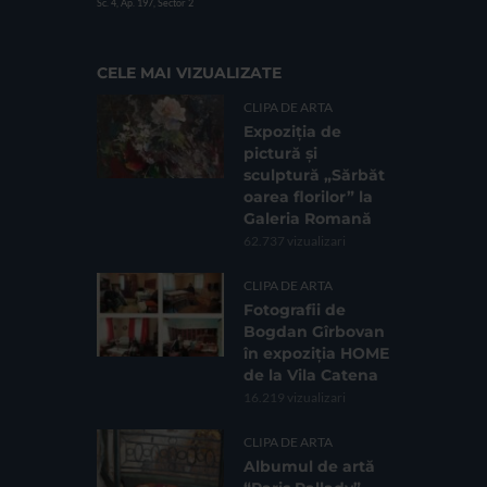
Sc. 4, Ap. 197, Sector 2
CELE MAI VIZUALIZATE
CLIPA DE ARTA
Expoziția de
pictură și
sculptură „Sărbăt
oarea florilor” la
Galeria Romană
62.737 vizualizari
CLIPA DE ARTA
Fotografii de
Bogdan Gîrbovan
în expoziția HOME
de la Vila Catena
16.219 vizualizari
CLIPA DE ARTA
Albumul de artă