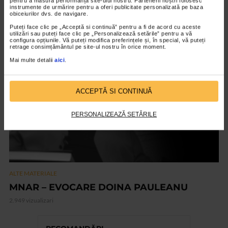
pentru a măsura performanța site-ului nostru. Partenerii noștri folosesc
instrumente de urmărire pentru a oferi publicitate personalizată pe baza
Art Safari 2021 – editia a VIII a
obiceiurilor dvs. de navigare.
2.845 vizualizari
Puteți face clic pe „Acceptă si continuă” pentru a fi de acord cu aceste
utilizări sau puteți face clic pe „Personalizează setările” pentru a vă
configura opțiunile. Vă puteți modifica preferințele și, în special, vă puteți
retrage consimțământul pe site-ul nostru în orice moment.
VIDEO
Mai multe detalii
aici
.
ACCEPTĂ SI CONTINUĂ
PERSONALIZEAZĂ SETĂRILE
ALTE MATERIALE
MNAR – EVOCARE DOINA PAULEANU
2.949 vizualizari