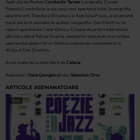
Teatrului de Revista
Constantin Tanase
(coregrafia: Cornel
Popovici) contribuie la succesul unui spectacol total. Scenografia
apartine arh. Theodora Dinulescu si Anei Iulia Popov, aranjamente
muzicale sunt semnate de acelasi compozitor Dan Dimitriu, iar
regia ii apartine lui Cezar Ghioca. Cireasa de pe tort este nimeni
altcineva decat Adrian Enache, neobositul interpret care incheie
spectacolul alaturi de orchestra condusa de compozitorul si
dirijorul Dan Dimitriu.
Acest material va este oferit de
Catena.
Realizator:
Oana Georgescu
Foto:
Sebastian Oros
ARTICOLE ASEMANATOARE
VIDEO