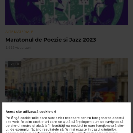
ALTE MATERIALE
Maratonul de Poezie si Jazz 2023
1.613 vizualizari
VIDEO
Acest site utilizează cookie-uri
Pe lângă cookie-urile care sunt strict necesare pentru funcționarea acestui
site web, folosim cookie-uri care ne ajută să înțelegem cum se navighează
pe site-ul nostru și ajută la îmbunătățirea modului în care funcționează site-
ul, de exemplu, făcând rezultatele să fie mai exacte în cazul căutărilor,
ALTE MATERIALE