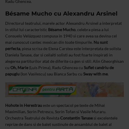
Radu Ghencea.
Bésame Mucho cu Alexandru Arsinel
Directorul teatrului, marele actor Alexandru Arsinel a interpretat
in stilul lui caracteristic
Bésame Mucho
, celebra piesa a lui
Consuelo Velázquez compusa in 1940 si care avea sa devina cel
mai cunoscut cantec mexican din toate timpurile.
Nu sunt
perfecta
, piesa scrisa de Elena Carstea este interpretata de solista
Daniela Tanase, dar si ceilalti solisti au fost foarte inspirati in
alegerea partiturilor atat de diferite ca gen si stil: Alin Gheorghisan
cu
Oh, Marie
(Luis Prima), Radu Ghencea cu
Suflet candriu de
papugiu
(Ion Vasilescu) sau Bianca Sarbu cu
Sway with me
.
Hohote in Herestrau
este un spectacol pe texte de Mihai
Maximilian, Sorin Petrescu, Sorin Tofan si Vasile Muraru.
Orchestra Teatrului de Revista
Constantin Tanase
si excelentele
reprize de dans si de balet sustinute de ansamblul de balet al