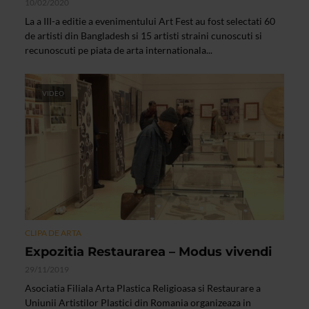
10/02/2020
La a III-a editie a evenimentului Art Fest au fost selectati 60
de artisti din Bangladesh si 15 artisti straini cunoscuti si
recunoscuti pe piata de arta internationala...
VIDEO
CLIPA DE ARTA
Expozitia Restaurarea – Modus vivendi
29/11/2019
Asociatia Filiala Arta Plastica Religioasa si Restaurare a
Uniunii Artistilor Plastici din Romania organizeaza in