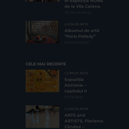
în expoziția HOME
de la Vila Catena
16.216 vizualizari
CLIPA DE ARTA
Albumul de artă
“Paris Pallady”
6.601 vizualizari
CELE MAI RECENTE
CLIPA DE ARTA
Expoziția
Alchimie –
capitolul II
07/08/2026
CLIPA DE ARTA
ARTS and
ARTISTS. Floriama
Cândea –