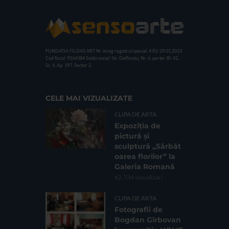
FUNDATIA FILDAS ART
Nr inreg registrul special: 4 PJ/ 29.01.2013
Cod fiscal: 9164384
Sediu social: Str. Delfinului, Nr. 6, parter Bl. 42,
Sc. 4, Ap. 197, Sector 2
CELE MAI VIZUALIZATE
CLIPA DE ARTA
Expoziția de
pictură și
sculptură „Sărbăt
oarea florilor” la
Galeria Romană
62.734 vizualizari
CLIPA DE ARTA
Fotografii de
Bogdan Gîrbovan