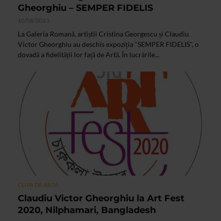
Gheorghiu – SEMPER FIDELIS
10/08/2023
La Galeria Romană, artiștii Cristina Georgescu și Claudiu
Victor Gheorghiu au deschis expoziția "SEMPER FIDELIS", o
dovadă a fidelității lor față de Artă. În lucrările...
CLIPA DE ARTA
Claudiu Victor Gheorghiu la Art Fest
2020, Nilphamari, Bangladesh