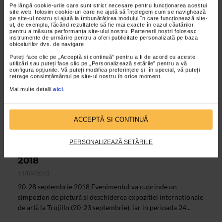
pictura, grafica si sculptura, ale unor artisti preocupati de...
Pe lângă cookie-urile care sunt strict necesare pentru funcționarea acestui
site web, folosim cookie-uri care ne ajută să înțelegem cum se navighează
pe site-ul nostru și ajută la îmbunătățirea modului în care funcționează site-
ul, de exemplu, făcând rezultatele să fie mai exacte în cazul căutărilor,
pentru a măsura performanța site-ului nostru. Partenerii noștri folosesc
instrumente de urmărire pentru a oferi publicitate personalizată pe baza
obiceiurilor dvs. de navigare.
Puteți face clic pe „Acceptă si continuă” pentru a fi de acord cu aceste
utilizări sau puteți face clic pe „Personalizează setările” pentru a vă
configura opțiunile. Vă puteți modifica preferințele și, în special, vă puteți
retrage consimțământul pe site-ul nostru în orice moment.
Mai multe detalii
aici
.
ACCEPTĂ SI CONTINUĂ
ALTE MATERIALE
PERSONALIZEAZĂ SETĂRILE
Peru International Art Festival ICCA
2018
11/09/2018
20-28 septembrie 2018 Evenimentul va cuprinde un
simpozion de pictură si deschiderea expozitiei internationale
de artă la Trujillo (20-23 septembrie), iar in perioada 24...