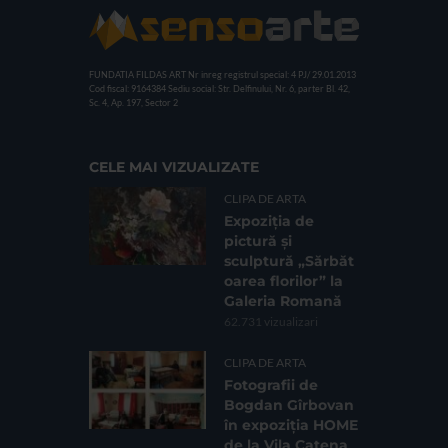
FUNDATIA FILDAS ART
Nr inreg registrul special: 4 PJ/ 29.01.2013
Cod fiscal: 9164384
Sediu social: Str. Delfinului, Nr. 6, parter Bl. 42,
Sc. 4, Ap. 197, Sector 2
CELE MAI VIZUALIZATE
CLIPA DE ARTA
Expoziția de
pictură și
sculptură „Sărbăt
oarea florilor” la
Galeria Romană
62.731 vizualizari
CLIPA DE ARTA
Fotografii de
Bogdan Gîrbovan
în expoziția HOME
de la Vila Catena