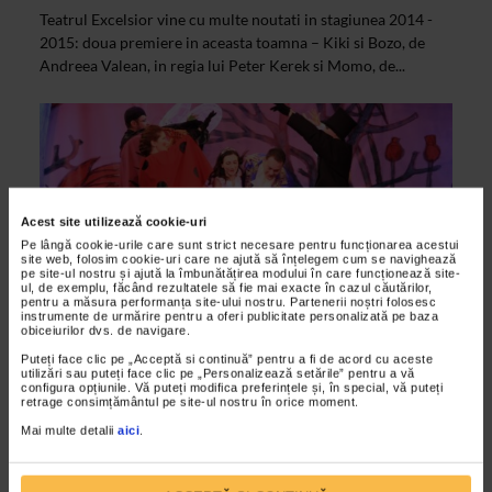
Teatrul Excelsior vine cu multe noutati in stagiunea 2014 -
2015: doua premiere in aceasta toamna – Kiki si Bozo, de
Andreea Valean, in regia lui Peter Kerek si Momo, de...
Acest site utilizează cookie-uri
Pe lângă cookie-urile care sunt strict necesare pentru funcționarea acestui
site web, folosim cookie-uri care ne ajută să înțelegem cum se navighează
pe site-ul nostru și ajută la îmbunătățirea modului în care funcționează site-
ul, de exemplu, făcând rezultatele să fie mai exacte în cazul căutărilor,
pentru a măsura performanța site-ului nostru. Partenerii noștri folosesc
instrumente de urmărire pentru a oferi publicitate personalizată pe baza
obiceiurilor dvs. de navigare.
ALTE MATERIALE
Puteți face clic pe „Acceptă si continuă” pentru a fi de acord cu aceste
utilizări sau puteți face clic pe „Personalizează setările” pentru a vă
Degetica, Premiera la Teatrul Excelsior
configura opțiunile. Vă puteți modifica preferințele și, în special, vă puteți
retrage consimțământul pe site-ul nostru în orice moment.
22/01/2014
Mai multe detalii
aici
.
Premiera Degetica deschide Casa Povestilor de la Teatrul
Excelsior.Noul An 2014 o aduce in Casa Povestilor de la
Teatrul Excelsior pe gingasa si fermecatoarea Degetica.