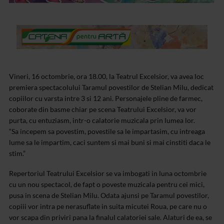
Vineri, 16 octombrie, ora 18.00, la Teatrul Excelsior, va avea loc
premiera spectacolului Taramul povestilor de Stelian Milu, dedicat
copiilor cu varsta intre 3 si 12 ani. Personajele pline de farmec,
coborate din basme chiar pe scena Teatrului Excelsior, va vor
purta, cu entuziasm, intr-o calatorie muzicala prin lumea lor.
“Sa incepem sa povestim, povestile sa le impartasim, cu intreaga
lume sa le impartim, caci suntem si mai buni si mai cinstiti daca le
stim.”
Repertoriul Teatrului Excelsior se va imbogati in luna octombrie
cu un nou spectacol, de fapt o poveste muzicala pentru cei mici,
pusa in scena de Stelian Milu. Odata ajunsi pe Taramul povestilor,
copiii vor intra pe nerasuflate in suita micutei Roua, pe care nu o
vor scapa din priviri pana la finalul calatoriei sale. Alaturi de ea, se