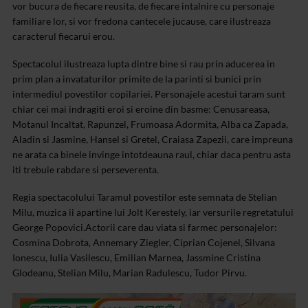
vor bucura de fiecare reusita, de fiecare intalnire cu personaje
familiare lor, si vor fredona cantecele jucause, care ilustreaza
caracterul fiecarui erou.
Spectacolul ilustreaza lupta dintre bine si rau prin aducerea in
prim plan a invataturilor primite de la parinti si bunici prin
intermediul povestilor copilariei. Personajele acestui taram sunt
chiar cei mai indragiti eroi si eroine din basme: Cenusareasa,
Motanul Incaltat, Rapunzel, Frumoasa Adormita, Alba ca Zapada,
Aladin si Jasmine, Hansel si Gretel, Craiasa Zapezii, care impreuna
ne arata ca binele invinge intotdeauna raul, chiar daca pentru asta
iti trebuie rabdare si perseverenta.
Regia spectacolului Taramul povestilor este semnata de Stelian
Milu, muzica ii apartine lui Jolt Kerestely, iar versurile regretatului
George Popovici.
Actorii care dau viata si farmec personajelor:
Cosmina Dobrota, Annemary Ziegler, Ciprian Cojenel, Silvana
Ionescu, Iulia Vasilescu, Emilian Marnea, Jassmine Cristina
Glodeanu, Stelian Milu, Marian Radulescu, Tudor Pirvu.