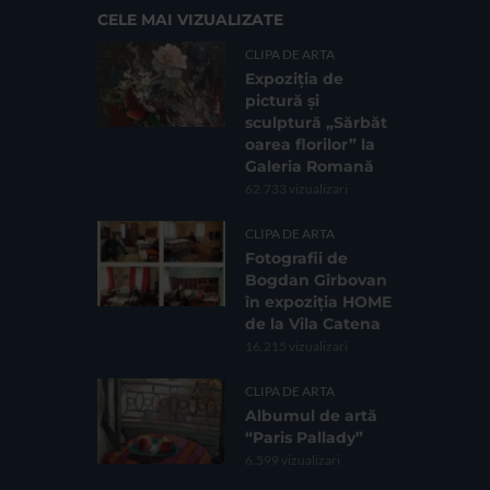
CELE MAI VIZUALIZATE
CLIPA DE ARTA
Expoziția de
pictură și
sculptură „Sărbăt
oarea florilor” la
Galeria Romană
62.733 vizualizari
CLIPA DE ARTA
Fotografii de
Bogdan Gîrbovan
în expoziția HOME
de la Vila Catena
16.215 vizualizari
CLIPA DE ARTA
Albumul de artă
“Paris Pallady”
6.599 vizualizari