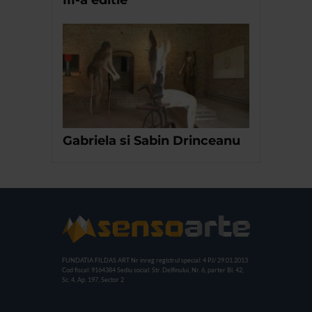
Gabriela si Sabin Drinceanu
FUNDATIA FILDAS ART
Nr inreg registrul special: 4 PJ/ 29.01.2013
Cod fiscal: 9164384
Sediu social: Str. Delfinului, Nr. 6, parter Bl. 42,
Sc. 4, Ap. 197, Sector 2