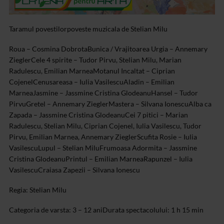
Taramul povestilor
poveste muzicala de Stelian Milu
Roua – Cosmina Dobrota
Bunica / Vrajitoarea Urgia – Annemary
Ziegler
Cele 4 spirite – Tudor Pirvu, Stelian Milu, Marian
Radulescu, Emilian Marnea
Motanul Incaltat – Ciprian
Cojenel
Cenusareasa – Iulia Vasilescu
Aladin – Emilian
Marnea
Jasmine – Jassmine Cristina Glodeanu
Hansel – Tudor
Pirvu
Gretel – Annemary Ziegler
Mastera – Silvana Ionescu
Alba ca
Zapada – Jassmine Cristina Glodeanu
Cei 7 pitici – Marian
Radulescu, Stelian Milu, Ciprian Cojenel, Iulia Vasilescu, Tudor
Pirvu, Emilian Marnea, Annemary Ziegler
Scufita Rosie – Iulia
Vasilescu
Lupul – Stelian Milu
Frumoasa Adormita – Jassmine
Cristina Glodeanu
Printul – Emilian Marnea
Rapunzel – Iulia
Vasilescu
Craiasa Zapezii – Silvana Ionescu
Regia: Stelian Milu
Categoria de varsta: 3 – 12 ani
Durata spectacolului: 1 h 15 min