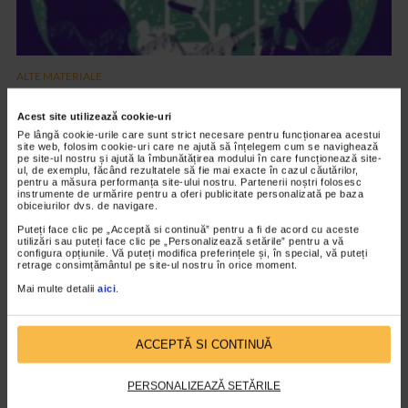
ALTE MATERIALE
Maratonul de Poezie si Jazz 2023
Acest site utilizează cookie-uri
1.611 vizualizari
Pe lângă cookie-urile care sunt strict necesare pentru funcționarea acestui
site web, folosim cookie-uri care ne ajută să înțelegem cum se navighează
pe site-ul nostru și ajută la îmbunătățirea modului în care funcționează site-
ul, de exemplu, făcând rezultatele să fie mai exacte în cazul căutărilor,
VIDEO
pentru a măsura performanța site-ului nostru. Partenerii noștri folosesc
instrumente de urmărire pentru a oferi publicitate personalizată pe baza
obiceiurilor dvs. de navigare.
Puteți face clic pe „Acceptă si continuă” pentru a fi de acord cu aceste
utilizări sau puteți face clic pe „Personalizează setările” pentru a vă
configura opțiunile. Vă puteți modifica preferințele și, în special, vă puteți
retrage consimțământul pe site-ul nostru în orice moment.
Mai multe detalii
aici
.
ACCEPTĂ SI CONTINUĂ
PERSONALIZEAZĂ SETĂRILE
ALTE MATERIALE