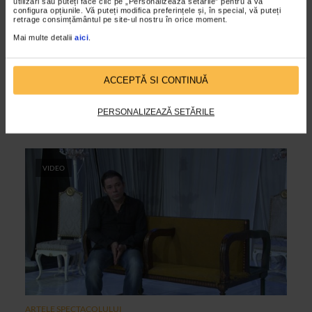
utilizări sau puteți face clic pe „Personalizează setările” pentru a vă
configura opțiunile. Vă puteți modifica preferințele și, în special, vă puteți
retrage consimțământul pe site-ul nostru în orice moment.
Mai multe detalii
aici
.
ARTELE SPECTACOLULUI
Catalina Buzoianu – impresii
ACCEPTĂ SI CONTINUĂ
12/04/2013
Regizoarea Catalina Buzoianu s-a nascut pe data de 13
PERSONALIZEAZĂ SETĂRILE
aprilie 1938, la Braila.
VIDEO
ARTELE SPECTACOLULUI