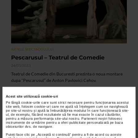
ARTELE SPECTACOLULUI
Pescarusul – Teatrul de Comedie
24/05/2013
Teatrul de Comedie din Bucuresti prezinta o noua montare
dupa “Pescarusul” de Anton Pavlovici Cehov.
Acest site utilizează cookie-uri
VIDEO
Pe lângă cookie-urile care sunt strict necesare pentru funcționarea acestui
site web, folosim cookie-uri care ne ajută să înțelegem cum se navighează
pe site-ul nostru și ajută la îmbunătățirea modului în care funcționează site-
ul, de exemplu, făcând rezultatele să fie mai exacte în cazul căutărilor,
pentru a măsura performanța site-ului nostru. Partenerii noștri folosesc
instrumente de urmărire pentru a oferi publicitate personalizată pe baza
obiceiurilor dvs. de navigare.
Puteți face clic pe „Acceptă si continuă” pentru a fi de acord cu aceste