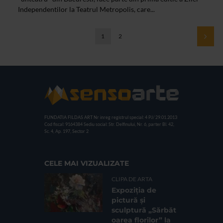
Independentilor la Teatrul Metropolis, care...
1
2
FUNDATIA FILDAS ART
Nr inreg registrul special: 4 PJ/ 29.01.2013
Cod fiscal: 9164384
Sediu social: Str. Delfinului, Nr. 6, parter Bl. 42,
Sc. 4, Ap. 197, Sector 2
CELE MAI VIZUALIZATE
CLIPA DE ARTA
Expoziția de
pictură și
sculptură „Sărbăt
oarea florilor” la