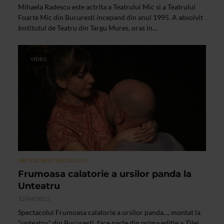
Mihaela Radescu este actrita a Teatrului Mic si a Teatrului
Foarte Mic din Bucuresti incepand din anul 1995. A absolvit
Institutul de Teatru din Targu Mures, oras in...
VIDEO
ARTELE SPECTACOLULUI
Frumoasa calatorie a ursilor panda la
Unteatru
12/04/2012
Spectacolul Frumoasa calatorie a ursilor panda..., montat la
"unteatru" din Bucuresti, face parte din prima editie a Zilei