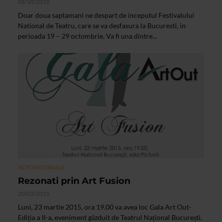
08/10/2018
Doar doua saptamani ne despart de inceputul Festivalului
National de Teatru, care se va desfasura la Bucuresti, in
perioada 19 – 29 octombrie. Va fi una dintre...
ALTE MATERIALE
Rezonati prin Art Fusion
20/03/2015
Luni, 23 martie 2015, ora 19.00 va avea loc Gala Art Out-
Ediția a II-a, eveniment găzduit de Teatrul Național București,