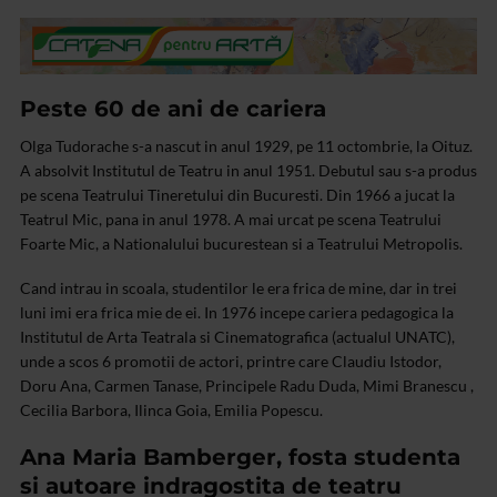
Peste 60 de ani de cariera
Olga Tudorache s-a nascut in anul 1929, pe 11 octombrie, la Oituz.
A absolvit Institutul de Teatru in anul 1951. Debutul sau s-a produs
pe scena Teatrului Tineretului din Bucuresti. Din 1966 a jucat la
Teatrul Mic, pana in anul 1978. A mai urcat pe scena Teatrului
Foarte Mic, a Nationalului bucurestean si a Teatrului Metropolis.
Cand intrau in scoala, studentilor le era frica de mine, dar in trei
luni imi era frica mie de ei. In 1976 incepe cariera pedagogica la
Institutul de Arta Teatrala si Cinematografica (actualul UNATC),
unde a scos 6 promotii de actori, printre care Claudiu Istodor,
Doru Ana, Carmen Tanase, Principele Radu Duda, Mimi Branescu ,
Cecilia Barbora, Ilinca Goia, Emilia Popescu.
Ana Maria Bamberger, fosta studenta
si autoare indragostita de teatru