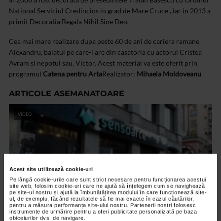
National Serviciul Credincios in grad de Mare Cruce , iar in 2013 a
primit Decoratia Regala Nihil Sine Deo.
Cea mai mare realizare dupa peste 60 de ani de cariera ramane
Alexandru, baiatul pe care-l are din casatoria cu actorul Cristea
Avram si nepotul sau, Victor.
Acest material va este oferit prin
programul
Catena pentru Arta
Realizator:
Mihaela Moldoveanu
ARTICOLE ASEMANATOARE
VIDEO
Acest site utilizează cookie-uri
Pe lângă cookie-urile care sunt strict necesare pentru funcționarea acestui
site web, folosim cookie-uri care ne ajută să înțelegem cum se navighează
pe site-ul nostru și ajută la îmbunătățirea modului în care funcționează site-
ul, de exemplu, făcând rezultatele să fie mai exacte în cazul căutărilor,
pentru a măsura performanța site-ului nostru. Partenerii noștri folosesc
instrumente de urmărire pentru a oferi publicitate personalizată pe baza
obiceiurilor dvs. de navigare.