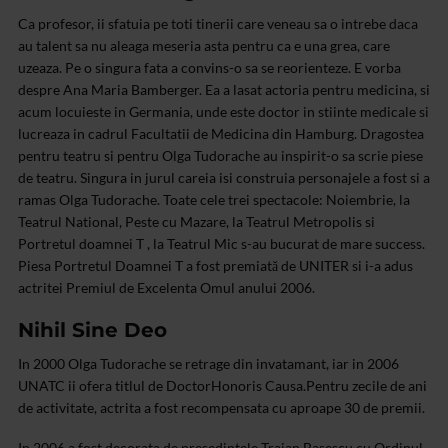
Ca profesor, ii sfatuia pe toti tinerii care veneau sa o intrebe daca
au talent sa nu aleaga meseria asta pentru ca e una grea, care
uzeaza. Pe o singura fata a convins-o sa se reorienteze. E vorba
despre Ana Maria Bamberger. Ea a lasat actoria pentru medicina, si
acum locuieste in Germania, unde este doctor in stiinte me­dicale si
lu­creaza in cadrul Facul­tatii de Medi­ci­na din Hamburg. Dragostea
pentru teatru si pentru Olga Tudorache au inspirit-o sa scrie piese
de teatru. Singura in jurul careia isi construia personajele a fost si a
ramas Olga Tudorache. Toate cele trei spectacole: Noiembrie, la
Teatrul National, Peste cu Mazare, la Teatrul Metropolis si
Portretul doamnei T , la Teatrul Mic s-au bucurat de mare success.
Piesa Portretul Doamnei T a fost premiată de UNITER si i-a adus
actritei Premiul de Excelenta Omul anului 2006.
Nihil Sine Deo
In 2000 Olga Tudorache se retrage din invatamant, iar in 2006
UNATC ii ofera titlul de DoctorHonoris Causa.Pentru zecile de ani
de activitate, actrita a fost recompensata cu aproape 30 de premii.
In 2006 a fost decorata de presedintele Traian Basescu cu Ordinul