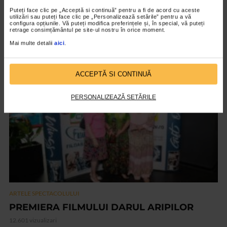
ARTELE SPECTACOLULUI
Puteți face clic pe „Acceptă si continuă” pentru a fi de acord cu aceste
utilizări sau puteți face clic pe „Personalizează setările” pentru a vă
Ana Stefania Andronic – On the Top of my
configura opțiunile. Vă puteți modifica preferințele și, în special, vă puteți
retrage consimțământul pe site-ul nostru în orice moment.
Lungs
Mai multe detalii
aici
.
3.289 vizualizari
ACCEPTĂ SI CONTINUĂ
VIDEO
PERSONALIZEAZĂ SETĂRILE
ARTELE SPECTACOLULUI
PREMIERA FILMULUI DARUL ARIPILOR
12.601 vizualizari