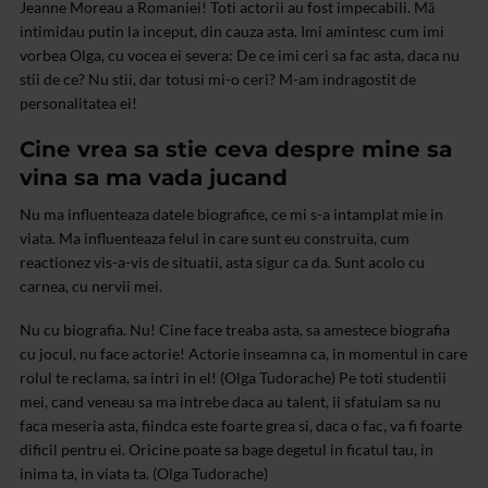
Jeanne Moreau a Romaniei! Toti actorii au fost impecabili. Mă
intimidau putin la inceput, din cauza asta. Imi amintesc cum imi
vorbea Olga, cu vocea ei severa: De ce imi ceri sa fac asta, daca nu
stii de ce? Nu stii, dar totusi mi-o ceri? M-am indragostit de
personalitatea ei!
Cine vrea sa stie ceva despre mine sa
vina sa ma vada jucand
Nu ma influenteaza datele biografice, ce mi s-a intamplat mie in
viata. Ma influenteaza felul in care sunt eu construita, cum
reactionez vis-a-vis de situatii, asta sigur ca da. Sunt acolo cu
carnea, cu nervii mei.
Nu cu biografia. Nu! Cine face treaba asta, sa amestece biografia
cu jocul, nu face actorie! Actorie inseamna ca, in momentul in care
rolul te reclama, sa intri in el! (Olga Tudorache)
Pe toti studentii
mei, cand veneau sa ma intrebe daca au talent, ii sfatuiam sa nu
faca meseria asta, fiindca este foarte grea si, daca o fac, va fi foarte
dificil pentru ei. Oricine poate sa bage degetul in ficatul tau, in
inima ta, in viata ta. (Olga Tudorache)