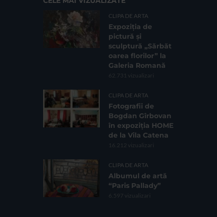
CELE MAI VIZUALIZATE
CLIPA DE ARTA
Expoziția de
pictură și
sculptură „Sărbăt
oarea florilor” la
Galeria Romană
62.731 vizualizari
CLIPA DE ARTA
Fotografii de
Bogdan Gîrbovan
în expoziția HOME
de la Vila Catena
16.212 vizualizari
CLIPA DE ARTA
Albumul de artă
“Paris Pallady”
6.597 vizualizari