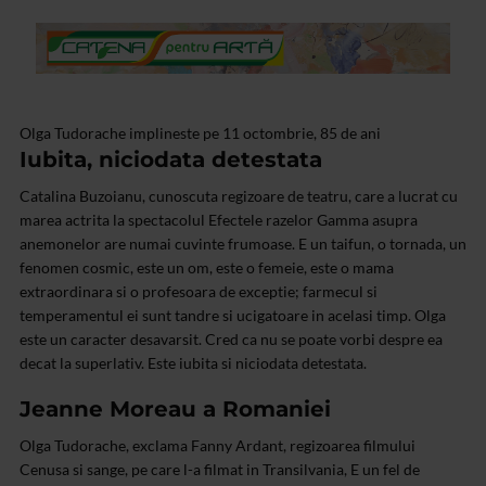
Olga Tudorache implineste pe 11 octombrie, 85 de ani
Iubita, niciodata detestata
Catalina Buzoianu, cunoscuta regizoare de teatru, care a lucrat cu
marea actrita la spectacolul Efectele razelor Gamma asupra
anemonelor are numai cuvinte frumoase.
E un taifun, o tornada, un
fenomen cosmic, este un om, este o femeie, este o mama
extraordinara si o profesoara de exceptie; farmecul si
temperamentul ei sunt tandre si ucigatoare in acelasi timp. Olga
este un caracter desavarsit. Cred ca nu se poate vorbi despre ea
decat la superlativ. Este iubita si niciodata detestata.
Jeanne Moreau a Romaniei
Olga Tudorache, exclama Fanny Ardant, regizoarea filmului
Cenusa si sange, pe care l-a filmat in Transilvania, E un fel de