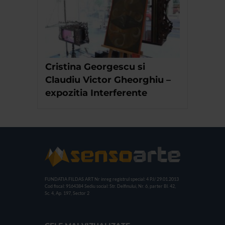
Cristina Georgescu si
Claudiu Victor Gheorghiu –
expozitia Interferente
FUNDATIA FILDAS ART
Nr inreg registrul special: 4 PJ/ 29.01.2013
Cod fiscal: 9164384
Sediu social: Str. Delfinului, Nr. 6, parter Bl. 42,
Sc. 4, Ap. 197, Sector 2