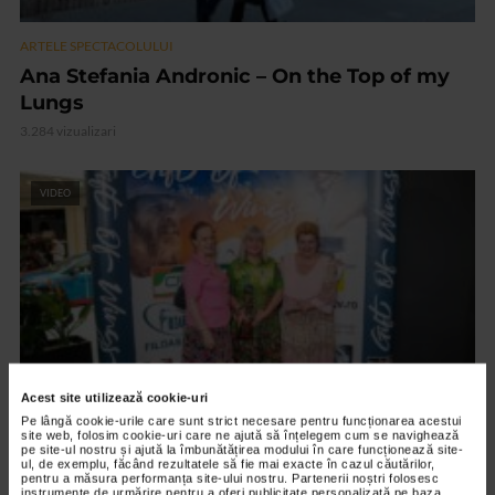
ARTELE SPECTACOLULUI
Ana Stefania Andronic – On the Top of my
Lungs
3.284 vizualizari
VIDEO
Acest site utilizează cookie-uri
Pe lângă cookie-urile care sunt strict necesare pentru funcționarea acestui
site web, folosim cookie-uri care ne ajută să înțelegem cum se navighează
ARTELE SPECTACOLULUI
pe site-ul nostru și ajută la îmbunătățirea modului în care funcționează site-
ul, de exemplu, făcând rezultatele să fie mai exacte în cazul căutărilor,
PREMIERA FILMULUI DARUL ARIPILOR
pentru a măsura performanța site-ului nostru. Partenerii noștri folosesc
instrumente de urmărire pentru a oferi publicitate personalizată pe baza