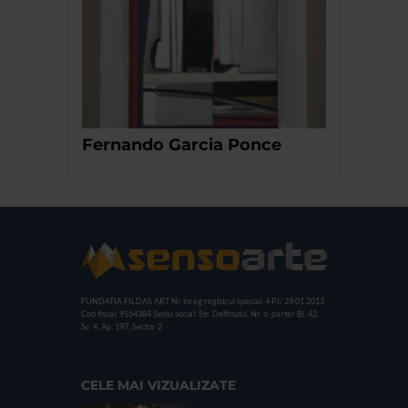
Fernando Garcia Ponce
FUNDATIA FILDAS ART
Nr inreg registrul special: 4 PJ/ 29.01.2013
Cod fiscal: 9164384
Sediu social: Str. Delfinului, Nr. 6, parter Bl. 42,
Sc. 4, Ap. 197, Sector 2
CELE MAI VIZUALIZATE