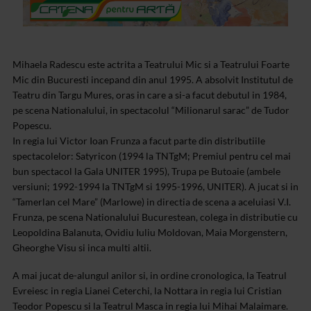
Mihaela Radescu este actrita a Teatrului Mic si a Teatrului Foarte
Mic din Bucuresti incepand din anul 1995. A absolvit Institutul de
Teatru din Targu Mures, oras in care a si-a facut debutul in 1984,
pe scena Nationalului, in spectacolul “Milionarul sarac” de Tudor
Popescu.
In regia lui Victor Ioan Frunza a facut parte din distributiile
spectacolelor: Satyricon (1994 la TNTgM; Premiul pentru cel mai
bun spectacol la Gala UNITER 1995), Trupa pe Butoaie (ambele
versiuni; 1992-1994 la TNTgM si 1995-1996, UNITER). A jucat si in
“Tamerlan cel Mare” (Marlowe) in directia de scena a aceluiasi V.I.
Frunza, pe scena Nationalului Bucurestean, colega in distributie cu
Leopoldina Balanuta, Ovidiu Iuliu Moldovan, Maia Morgenstern,
Gheorghe Visu si inca multi altii.
A mai jucat de-alungul anilor si, in ordine cronologica, la Teatrul
Evreiesc in regia Lianei Ceterchi, la Nottara in regia lui Cristian
Teodor Popescu si la Teatrul Masca in regia lui Mihai Malaimare.