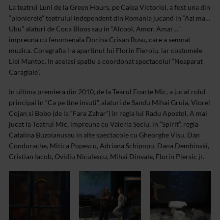
La teatrul Luni de la Green Hours, pe Calea Victoriei, a fost una din
“pionierele” teatrului independent din Romania jucand in “Azi ma…
Ubu” alaturi de Coca Bloos sau in “Alcool, Amor, Amar…”
impreuna cu fenomenala Dorina Crisan Rusu, care a semnat
muzica. Coregrafia i-a apartinut lui Florin Fieroiu, iar costumele
Liei Mantoc. In acelasi spatiu a coordonat spectacolul “Neaparat
Caragiale”.
In ultima premiera din 2010, de la Tearul Foarte Mic, a jucat rolul
principal in “Ca pe tine insuti”, alaturi de Sandu Mihai Gruia, Viorel
Cojan si Bobo (de la “Fara Zahar”) in regia lui Radu Apostol. A mai
jucat la Teatrul Mic, impreuna cu Valeria Seciu, in “Spirit”, regia
Catalina Buzoianusau in alte spectacole cu Gheorghe Visu, Dan
Condurache, Mitica Popescu, Adriana Schipopu, Dana Dembinski,
Cristian Iacob, Ovidiu Niculescu, Mihai Dinvale, Florin Piersic jr.