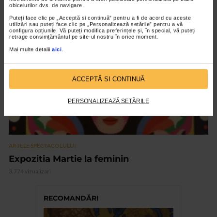
obiceiurilor dvs. de navigare.
12.597 vizualizari
Puteți face clic pe „Acceptă si continuă” pentru a fi de acord cu aceste
utilizări sau puteți face clic pe „Personalizează setările” pentru a vă
configura opțiunile. Vă puteți modifica preferințele și, în special, vă puteți
VIDEO
retrage consimțământul pe site-ul nostru în orice moment.
Mai multe detalii
aici
.
ACCEPTĂ SI CONTINUĂ
PERSONALIZEAZĂ SETĂRILE
ARTELE SPECTACOLULUI
Expozitia Martie la feminin
3.774 vizualizari
RECOMANDĂRI