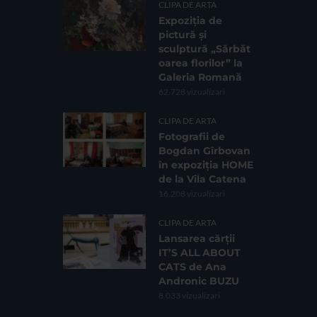
CLIPA DE ARTA
Expoziția de
pictură și
sculptură „Sărbăt
oarea florilor” la
Galeria Romană
62.728 vizualizari
CLIPA DE ARTA
Fotografii de
Bogdan Gîrbovan
în expoziția HOME
de la Vila Catena
16.208 vizualizari
CLIPA DE ARTA
Lansarea cărții
IT’S ALL ABOUT
CATS de Ana
Andronic BUZU
8.033 vizualizari