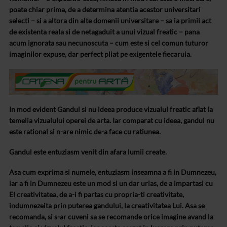
poate chiar prima, de a determina atentia acestor universitari
selecti – si a altora din alte domenii universitare – sa ia primii act
de existenta reala si de netagaduit a unui vizual freatic – pana
acum ignorata sau necunoscuta – cum este si cel comun tuturor
imaginilor expuse, dar perfect pliat pe exigentele fiecaruia.
In mod evident Gandul si nu ideea produce vizualul freatic aflat la
temelia vizualului operei de arta. Iar comparat cu ideea, gandul nu
este rational si n-are nimic de-a face cu ratiunea.
Gandul este entuziasm venit din afara lumii create.
Asa cum exprima si numele, entuziasm inseamna a fi in Dumnezeu,
iar a fi in Dumnezeu este un mod si un dar urias, de a impartasi cu
El creativitatea, de a-i fi partas cu propria-ti creativitate,
indumnezeita prin puterea gandului, la creativitatea Lui. Asa se
recomanda, si s-ar cuveni sa se recomande orice imagine avand la