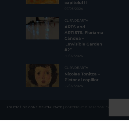
capitolul II
07/08/2026
CLIPA DE ARTA
ARTS and
ARTISTS. Floriama
Cândea –
„Invisible Garden
#2”
30/07/2026
CLIPA DE ARTA
Nicolae Tonitza –
Pictor al copiilor
29/07/2026
POLITICĂ DE CONFIDENȚIALITATE
| COPYRIGHT © 2026 TONICA GROUP