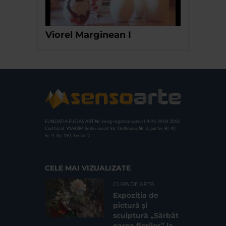
Viorel Marginean I
FUNDATIA FILDAS ART
Nr inreg registrul special: 4 PJ/ 29.01.2013
Cod fiscal: 9164384
Sediu social: Str. Delfinului, Nr. 6, parter Bl. 42,
Sc. 4, Ap. 197, Sector 2
CELE MAI VIZUALIZATE
CLIPA DE ARTA
Expoziția de
pictură și
sculptură „Sărbăt
oarea florilor” la