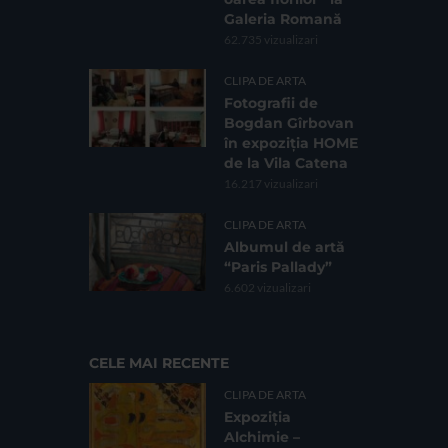
Galeria Romană
62.735 vizualizari
CLIPA DE ARTA
Fotografii de
Bogdan Gîrbovan
în expoziția HOME
de la Vila Catena
16.217 vizualizari
CLIPA DE ARTA
Albumul de artă
“Paris Pallady”
6.602 vizualizari
CELE MAI RECENTE
CLIPA DE ARTA
Expoziția
Alchimie –