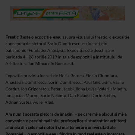
Freatic 3
este o expozitie-eseu asupra vizualului freatic, o expozitie
conceputa de pictorul Sorin Dumitrescu, cu lucrari din
patrimoniul Fundatiei Anastasia. Expozitia este deschisa in
perioada 4 - 26 aprilie 2019 in sala de expozitii a Institutului de
Arhitectura
Ion Mincu
din Bucuresti.
Expozitia prezinta lucrari de Horia Bernea, Florin Ciubotaru,
Anastasia Dumitrescu, Sorin Dumitrescu, Paul Gherasim, Vasile
Gorduz, Ion Grigorescu, Peter Jacobi, Ilona Lovas, Valeriu Mladin,
Ion Lucian Murnu, Sorin Neamtu, Dan Palade, Dorin Stefan,
Adrian Sustea, Aurel Vlad.
Am numit aceasta pletora de imagini – pe care mi-a placut si mi-a
convenit s-o prezint mai intai profesorilor si studentilor arhitecti
ai uneia din cele mai notorii si mai temerare universitati ale
Romaniei – o expozitie-eseu, fiindca in mod real este o incercare,