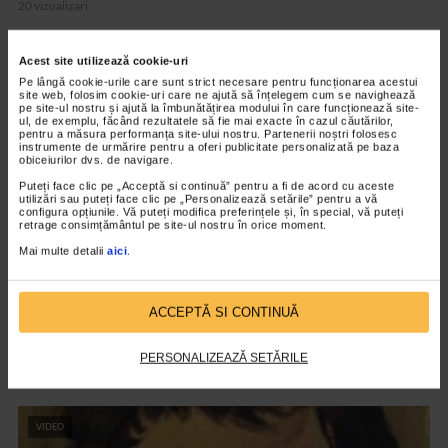
20 vizualizari
Acest site utilizează cookie-uri
VIDEO
Pe lângă cookie-urile care sunt strict necesare pentru funcționarea acestui
site web, folosim cookie-uri care ne ajută să înțelegem cum se navighează
pe site-ul nostru și ajută la îmbunătățirea modului în care funcționează site-
ul, de exemplu, făcând rezultatele să fie mai exacte în cazul căutărilor,
pentru a măsura performanța site-ului nostru. Partenerii noștri folosesc
instrumente de urmărire pentru a oferi publicitate personalizată pe baza
obiceiurilor dvs. de navigare.
Puteți face clic pe „Acceptă si continuă” pentru a fi de acord cu aceste
utilizări sau puteți face clic pe „Personalizează setările” pentru a vă
configura opțiunile. Vă puteți modifica preferințele și, în special, vă puteți
retrage consimțământul pe site-ul nostru în orice moment.
Mai multe detalii
aici
.
CLIPA DE ARTA
ACCEPTĂ SI CONTINUĂ
ARTS and ARTISTS. Floriama Cândea –
„Invisible Garden #2”
PERSONALIZEAZĂ SETĂRILE
147 vizualizari
VIDEO