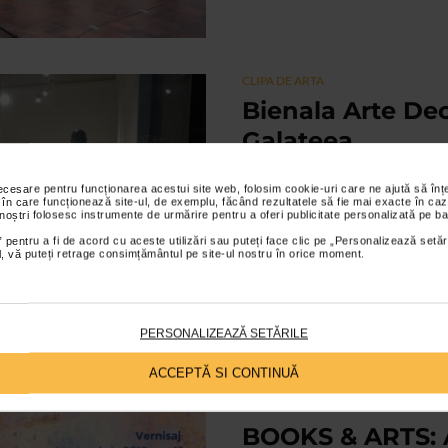
CLIPA DE ARTA
Bienala Arte Dec
Galateea
22/11/2019
necesare pentru funcționarea acestui site web, folosim cookie-uri care ne ajută să î
 în care funcționează site-ul, de exemplu, făcând rezultatele să fie mai exacte în caz
Lucrari de ceramica selectate in 
 noștri folosesc instrumente de urmărire pentru a oferi publicitate personalizată pe ba
prezentate si in spatiul Galeriei
 pentru a fi de acord cu aceste utilizări sau puteți face clic pe „Personalizează setăr
2019...
ial, vă puteți retrage consimțământul pe site-ul nostru în orice moment.
PERSONALIZEAZĂ SETĂRILE
ACCEPTĂ SI CONTINUĂ
CLIPA DE ARTA
BOOKS & ARTS: Ar