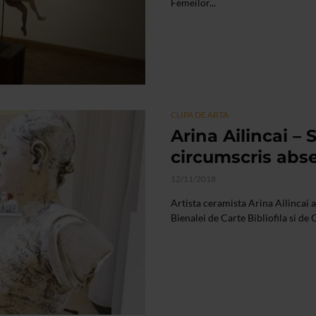
Femeilor...
CLIPA DE ARTA
Arina Ailincai –
circumscris abs
12/11/2018
Artista ceramista Arina Ailincai a
Bienalei de Carte Bibliofila si de