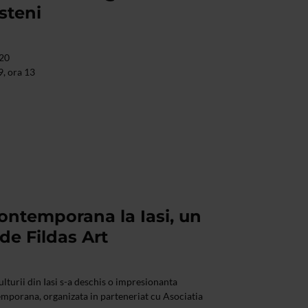
steni
020
9, ora 13
ontemporana la Iasi, un
de Fildas Art
lturii din Iasi s-a deschis o impresionanta
mporana, organizata in parteneriat cu Asociatia