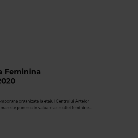
ta Feminina
2020
mporana organizata la etajul Centrului Artelor
rmareste punerea in valoare a creatiei feminine...