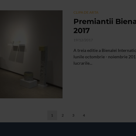
CLIPA DE ARTA
Premiantii Biena
2017
19/12/2017
A treia editie a Bienalei Internat
lunile octombrie - noiembrie 2017
lucrarile...
1
2
3
4