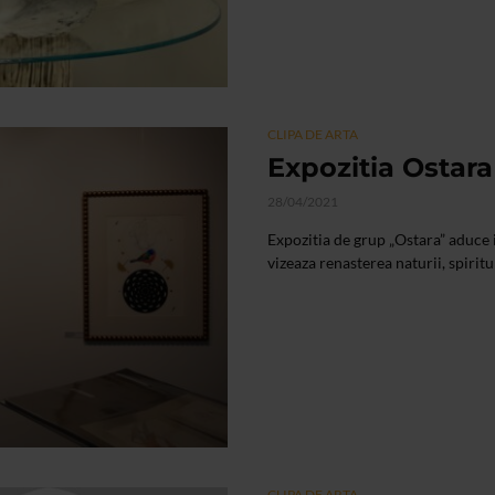
CLIPA DE ARTA
Expozitia Ostara
28/04/2021
Expozitia de grup „Ostara” aduce i
vizeaza renasterea naturii, spiritu
CLIPA DE ARTA