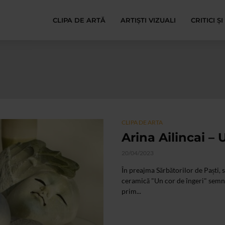
CLIPA DE ARTĂ
ARTIȘTI VIZUALI
CRITICI Ș
CLIPA DE ARTA
Arina Ailincai – 
20/04/2023
În preajma Sărbătorilor de Paști, 
ceramică "Un cor de îngeri" semnat
prim...