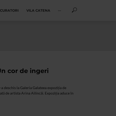
I CURATORI
VILA CATENA
···
Un cor de ingeri
s-a deschis la Galeria Galateea expoziția de
ă de artista Arina Ailincăi. Expoziția aduce în