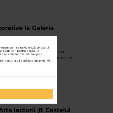
orative la Galeria
nțelegem cum se navighează pe site-ul
ul căutărilor, pentru a măsura
cadrul Bienalei Arte Decorative 2019 sunt
za obiceiurilor dvs. de navigare.
 Galateea in perioada 9 noiembrie – 9 decembrie
ile” pentru a vă configura opțiunile. Vă
ta lecturii @ Castelul