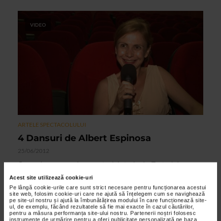
VIDEO
ARTELE SPECTACOLULUI
4 Dansuri de Albert Espinosa
25/06/2012
Cea mai noua premiera a actualei stagiuni a Teatrului
EXCELSIOR este piesa 4 Dansuri de Albert Espinosa, unul
Acest site utilizează cookie-uri
dintre cei mai apreciati dramaturgi spanioli contemporani...
Pe lângă cookie-urile care sunt strict necesare pentru funcționarea acestui
site web, folosim cookie-uri care ne ajută să înțelegem cum se navighează
pe site-ul nostru și ajută la îmbunătățirea modului în care funcționează site-
ul, de exemplu, făcând rezultatele să fie mai exacte în cazul căutărilor,
pentru a măsura performanța site-ului nostru. Partenerii noștri folosesc
VIDEO
instrumente de urmărire pentru a oferi publicitate personalizată pe baza