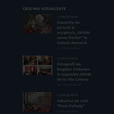
CELE MAI VIZUALIZATE
CLIPA DE ARTA
Expoziția de
pictură și
sculptură „Sărbăt
oarea florilor” la
Galeria Romană
62.735 vizualizari
CLIPA DE ARTA
Fotografii de
Bogdan Gîrbovan
în expoziția HOME
de la Vila Catena
16.218 vizualizari
CLIPA DE ARTA
Albumul de artă
“Paris Pallady”
6.602 vizualizari