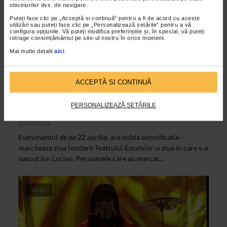
obiceiurilor dvs. de navigare.
Puteți face clic pe „Acceptă si continuă” pentru a fi de acord cu aceste
utilizări sau puteți face clic pe „Personalizează setările” pentru a vă
configura opțiunile. Vă puteți modifica preferințele și, în special, vă puteți
retrage consimțământul pe site-ul nostru în orice moment.
Mai multe detalii
aici
.
ACCEPTĂ SI CONTINUĂ
ARTELE SPECTACOLULUI
PERSONALIZEAZĂ SETĂRILE
Ion Lucian si Teatrul Excelsior
27/04/2012
Evenimentul de pe 22 aprilie, are dubla semnificatie -
marcheaza ziua fondarii Teatrului Excelsior si ziua in care s-a
nascut Ion Lucian. Persoanele care au marcat...
VIDEO