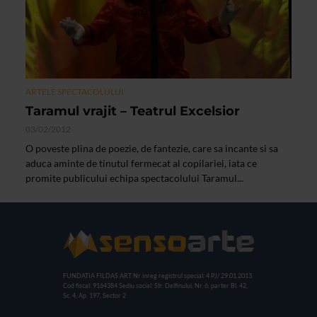
ARTELE SPECTACOLULUI
Taramul vrajit – Teatrul Excelsior
03/02/2012
O poveste plina de poezie, de fantezie, care sa incante si sa
aduca aminte de tinutul fermecat al copilariei, iata ce
promite publicului echipa spectacolului Taramul...
FUNDATIA FILDAS ART
Nr inreg registrul special: 4 PJ/ 29.01.2013
Cod fiscal: 9164384
Sediu social: Str. Delfinului, Nr. 6, parter Bl. 42,
Sc. 4, Ap. 197, Sector 2