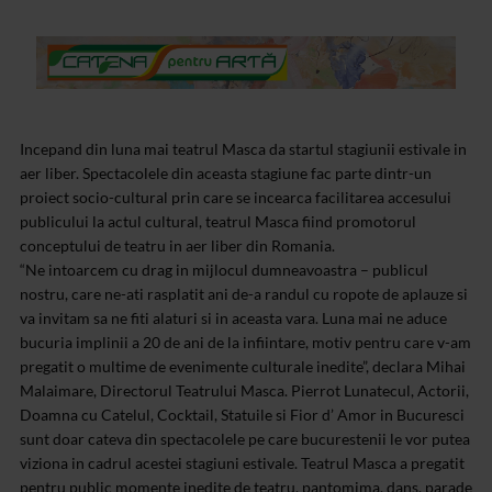
Incepand din luna mai teatrul Masca da startul stagiunii estivale in
aer liber. Spectacolele din aceasta stagiune fac parte dintr-un
proiect socio-cultural prin care se incearca facilitarea accesului
publicului la actul cultural, teatrul Masca fiind promotorul
conceptului de teatru in aer liber din Romania.
“Ne intoarcem cu drag in mijlocul dumneavoastra – publicul
nostru, care ne-ati rasplatit ani de-a randul cu ropote de aplauze si
va invitam sa ne fiti alaturi si in aceasta vara. Luna mai ne aduce
bucuria implinii a 20 de ani de la infiintare, motiv pentru care v-am
pregatit o multime de evenimente culturale inedite”, declara Mihai
Malaimare, Directorul Teatrului Masca.
Pierrot Lunatecul, Actorii,
Doamna cu Catelul, Cocktail, Statuile si Fior d’ Amor in Bucuresci
sunt doar cateva din spectacolele pe care bucurestenii le vor putea
viziona in cadrul acestei stagiuni estivale. Teatrul Masca a pregatit
pentru public momente inedite de teatru, pantomima, dans, parade