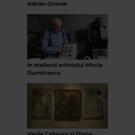
Adrian Ghenie
In atelierul artistului Mircia
Dumitrescu
Vasile Celmare si Diana