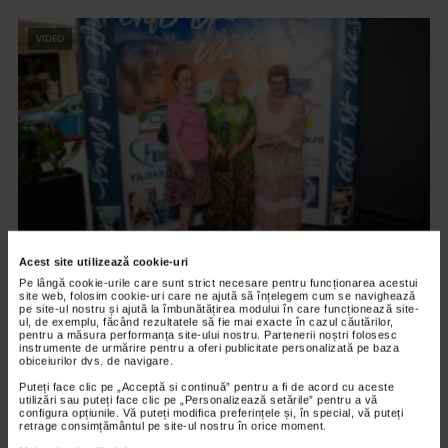
VIDEO
Acest site utilizează cookie-uri
ARTELE SPECTACOLULUI
Pe lângă cookie-urile care sunt strict necesare pentru funcționarea acestui
PREMIERA FILMULUI DARUL ARIPILOR
site web, folosim cookie-uri care ne ajută să înțelegem cum se navighează
pe site-ul nostru și ajută la îmbunătățirea modului în care funcționează site-
ul, de exemplu, făcând rezultatele să fie mai exacte în cazul căutărilor,
12.601 vizualizari
pentru a măsura performanța site-ului nostru. Partenerii noștri folosesc
instrumente de urmărire pentru a oferi publicitate personalizată pe baza
obiceiurilor dvs. de navigare.
VIDEO
Puteți face clic pe „Acceptă si continuă” pentru a fi de acord cu aceste
utilizări sau puteți face clic pe „Personalizează setările” pentru a vă
configura opțiunile. Vă puteți modifica preferințele și, în special, vă puteți
retrage consimțământul pe site-ul nostru în orice moment.