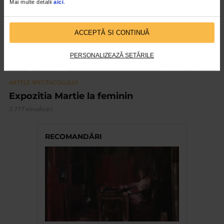
Mai multe detalii
aici
.
ACCEPTĂ SI CONTINUĂ
PERSONALIZEAZĂ SETĂRILE
ARTELE SPECTACOLULUI
Expozitia Martie la feminin
3.777 vizualizari
RECOMANDĂRI