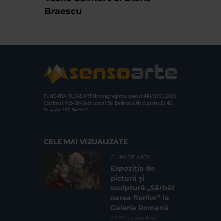
Braescu
FUNDATIA FILDAS ART
Nr inreg registrul special: 4 PJ/ 29.01.2013
Cod fiscal: 9164384
Sediu social: Str. Delfinului, Nr. 6, parter Bl. 42,
Sc. 4, Ap. 197, Sector 2
CELE MAI VIZUALIZATE
CLIPA DE ARTA
Expoziția de
pictură și
sculptură „Sărbăt
oarea florilor” la
Galeria Romană
62.734 vizualizari