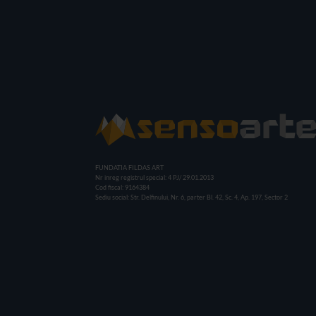
FUNDATIA FILDAS ART
Nr inreg registrul special: 4 PJ/ 29.01.2013
Cod fiscal: 9164384
Sediu social: Str. Delfinului, Nr. 6, parter Bl. 42, Sc. 4, Ap. 197, Sector 2