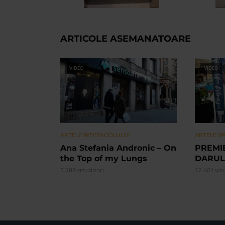
ARTICOLE ASEMANATOARE
VIDEO
VIDEO
ARTELE SPECTACOLULUI
ARTELE S
Ana Stefania Andronic – On
PREMI
the Top of my Lungs
DARUL
3.289 vizualizari
12.601 vizu