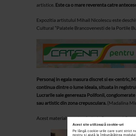
artistice.
Este ca o mare reverenta catre anteceso
Expozitia artistului Mihail Nicolescu este deschi
Cultural ”Palatele Brancovenesti de la Portile 
Personaj in egala masura discret si ex-centric, Mi
continua dintre o lume ideala, situata in registru
Lucrarile sale genereaza Polifonii, conglomerate 
sau artistic din zona crepusculara.
(Madalina Mire
Acest material va este oferit de Programul Cate
Acest site utilizează cookie-uri
Pe lângă cookie-urile care sunt strict 
nostru și ajută la îmbunătățirea modului