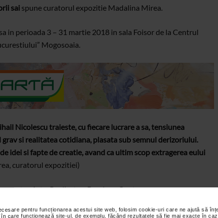
rii sai
spune curatorul expozitie Madalina Mirea.
sa in perioada 3 – 31 martie 2018 in sala Foisor de la Centrul
Bucurestiului” Mogosoaia.
hail Nicolescu traieste, cu fiecare lucrare a sa, tensiunea
l grav si realitatea cotidiana, plasata sub semnul derizoriului.
de idei si fapte de creatie, avand ca ultim scop extragerea eului
a, curatorul expozitiei)
na pentru Arta.
Realizator: Bogdana Contras
necesare pentru funcționarea acestui site web, folosim cookie-uri care ne ajută să î
 în care funcționează site-ul, de exemplu, făcând rezultatele să fie mai exacte în caz