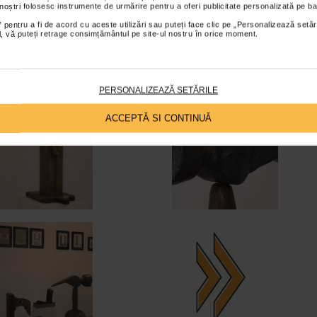
 noștri folosesc instrumente de urmărire pentru a oferi publicitate personalizată pe ba
 pentru a fi de acord cu aceste utilizări sau puteți face clic pe „Personalizează setăr
ial, vă puteți retrage consimțământul pe site-ul nostru în orice moment.
PERSONALIZEAZĂ SETĂRILE
ACCEPTĂ SI CONTINUĂ