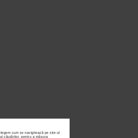
nțelegem cum se navighează pe site-ul
ul căutărilor, pentru a măsura