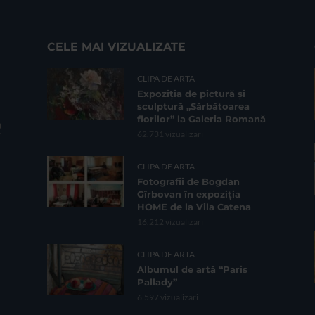
CELE MAI VIZUALIZATE
CLIPA DE ARTA
Expoziția de pictură și
sculptură „Sărbătoarea
florilor” la Galeria Romană
62.731 vizualizari
CLIPA DE ARTA
Fotografii de Bogdan
Gîrbovan în expoziția
HOME de la Vila Catena
16.212 vizualizari
CLIPA DE ARTA
Albumul de artă “Paris
Pallady”
6.597 vizualizari