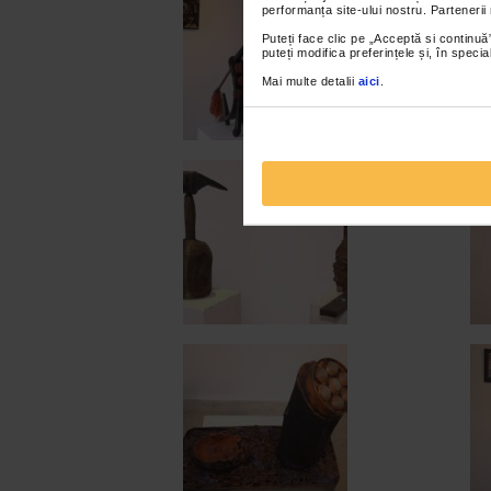
performanța site-ului nostru. Partenerii
Puteți face clic pe „Acceptă si continuă”
puteți modifica preferințele și, în spec
Mai multe detalii
aici
.