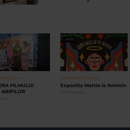
VIDEO
PECTACOLULUI
ARTELE SPECTACOLULUI
ERA FILMULUI
Expozitia Martie la feminin
 ARIPILOR
3.777 vizualizari
alizari