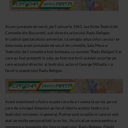
Acum jumatate de secol, pe 5 ianuarie 1961, lua fiinta Teatrul de
Comedie din Bucuresti, sub directia actorului Radu Beligan.
In cadrul spectacolului aniversar, ca omagiu adus celui caruia i se
datoreaza acest jumatate de secol de comedie, Sala Mare a
Teatrului de Comedie a fost botezata cu numele “Radu Beligan”.
Cei
care au fost prezenti in sala, au fost martorii acestei surprize pe
care actualul director al teatrului, actorul George Mihaita, i-a
facut-o maestrului Radu Beligan.
Acest eveniment a fost o ocazie rara de a-i vedea la un loc pe cei
care de-a lungul timpului au facut istoria acestui teatru si a
teatrului romanesc in general. Putine sunt ocaziile in care sa vezi
atat de multe personalitati la un loc. Au urcat pe scena pentru a
rememora momente din istoria teatrului: Radu Beligan, David