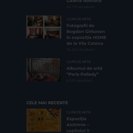
Galeria Romană
62.731 vizualizari
CLIPA DE ARTA
Fotografii de
Bogdan Gîrbovan
în expoziția HOME
de la Vila Catena
16.212 vizualizari
CLIPA DE ARTA
Albumul de artă
“Paris Pallady”
6.597 vizualizari
CELE MAI RECENTE
CLIPA DE ARTA
Expoziția
Alchimie –
capitolul II