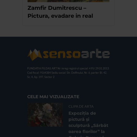
Zamfir Dumitrescu –
Pictura, evadare in real
FUNDATIA FILDAS ART
Nr inreg registrul special: 4 PJ/ 29.01.2013
Cod fiscal: 9164384
Sediu social: Str. Delfinului, Nr. 6, parter Bl. 42,
Sc. 4, Ap. 197, Sector 2
CELE MAI VIZUALIZATE
CLIPA DE ARTA
Expoziția de
pictură și
sculptură „Sărbăt
oarea florilor” la