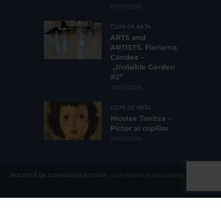
07/08/2026
CLIPA DE ARTA
ARTS and
ARTISTS. Floriama
Cândea –
„Invisible Garden
#2”
30/07/2026
CLIPA DE ARTA
Nicolae Tonitza –
Pictor al copiilor
29/07/2026
POLITICĂ DE CONFIDENȚIALITATE
| COPYRIGHT © 2026 TONICA GROUP