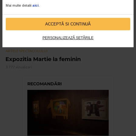
Mai multe detalii
aici
.
ACCEPTĂ SI CONTINUĂ
PERSONALIZEAZĂ SETĂRILE
ARTELE SPECTACOLULUI
Expozitia Martie la feminin
3.777 vizualizari
RECOMANDĂRI