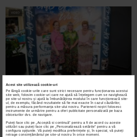
VIDEO
ARTELE SPECTACOLULUI
Acest site utilizează cookie-uri
PREMIERA FILMULUI DARUL ARIPILOR
Pe lângă cookie-urile care sunt strict necesare pentru funcționarea acestui
site web, folosim cookie-uri care ne ajută să înțelegem cum se navighează
pe site-ul nostru și ajută la îmbunătățirea modului în care funcționează site-
12.601 vizualizari
ul, de exemplu, făcând rezultatele să fie mai exacte în cazul căutărilor,
pentru a măsura performanța site-ului nostru. Partenerii noștri folosesc
instrumente de urmărire pentru a oferi publicitate personalizată pe baza
obiceiurilor dvs. de navigare.
VIDEO
Puteți face clic pe „Acceptă si continuă” pentru a fi de acord cu aceste
utilizări sau puteți face clic pe „Personalizează setările” pentru a vă
configura opțiunile. Vă puteți modifica preferințele și, în special, vă puteți
retrage consimțământul pe site-ul nostru în orice moment.