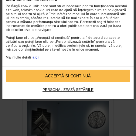
Expozitia Martie la feminin
Pe lângă cookie-urile care sunt strict necesare pentru funcționarea acestui
3.774 vizualizari
site web, folosim cookie-uri care ne ajută să înțelegem cum se navighează
pe site-ul nostru și ajută la îmbunătățirea modului în care funcționează site-
ul, de exemplu, făcând rezultatele să fie mai exacte în cazul căutărilor,
pentru a măsura performanța site-ului nostru. Partenerii noștri folosesc
RECOMANDĂRI
instrumente de urmărire pentru a oferi publicitate personalizată pe baza
obiceiurilor dvs. de navigare.
Puteți face clic pe „Acceptă si continuă” pentru a fi de acord cu aceste
utilizări sau puteți face clic pe „Personalizează setările” pentru a vă
configura opțiunile. Vă puteți modifica preferințele și, în special, vă puteți
retrage consimțământul pe site-ul nostru în orice moment.
Mai multe detalii
aici
.
ACCEPTĂ SI CONTINUĂ
Expozitia Sarbatoarea
Breslei 2018
PERSONALIZEAZĂ SETĂRILE