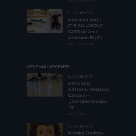
16.209 vizualizari
CLIPA DE ARTA
Lansarea cărții
IT’S ALL ABOUT
CATS de Ana
Andronic BUZU
8.033 vizualizari
CELE MAI RECENTE
CLIPA DE ARTA
ARTS and
ARTISTS. Floriama
Cândea –
„Invisible Garden
#2”
30/07/2026
CLIPA DE ARTA
Nicolae Tonitza –