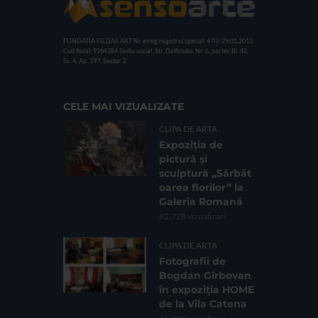
FUNDATIA FILDAS ART
Nr inreg registrul special: 4 PJ/ 29.01.2013
Cod fiscal: 9164384
Sediu social: Str. Delfinului, Nr. 6, parter Bl. 42,
Sc. 4, Ap. 197, Sector 2
CELE MAI VIZUALIZATE
CLIPA DE ARTA
Expoziția de
pictură și
sculptură „Sărbăt
oarea florilor” la
Galeria Romană
62.728 vizualizari
CLIPA DE ARTA
Fotografii de
Bogdan Gîrbovan
în expoziția HOME
de la Vila Catena