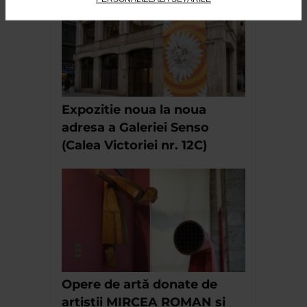
Expozitie noua la noua
adresa a Galeriei Senso
(Calea Victoriei nr. 12C)
Opere de artă donate de
artiștii MIRCEA ROMAN și