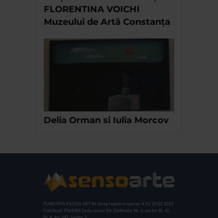
FLORENTINA VOICHI
Muzeului de Artă Constanța
Delia Orman si Iulia Morcov
FUNDATIA FILDAS ART
Nr inreg registrul special: 4 PJ/ 29.01.2013
Cod fiscal: 9164384
Sediu social: Str. Delfinului, Nr. 6, parter Bl. 42,
Sc. 4, Ap. 197, Sector 2