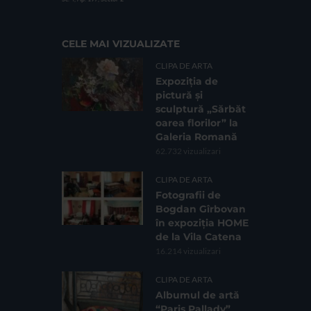
CELE MAI VIZUALIZATE
CLIPA DE ARTA
Expoziția de
pictură și
sculptură „Sărbăt
oarea florilor” la
Galeria Romană
62.732 vizualizari
CLIPA DE ARTA
Fotografii de
Bogdan Gîrbovan
în expoziția HOME
de la Vila Catena
16.214 vizualizari
CLIPA DE ARTA
Albumul de artă
“Paris Pallady”