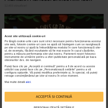
12.601 vizualizari
VIDEO
Acest site utilizează cookie-uri
Pe lângă cookie-urile care sunt strict necesare pentru funcționarea acestui
site web, folosim cookie-uri care ne ajută să înțelegem cum se navighează
pe site-ul nostru și ajută la îmbunătățirea modului în care funcționează site-
ul, de exemplu, făcând rezultatele să fie mai exacte în cazul căutărilor,
pentru a măsura performanța site-ului nostru. Partenerii noștri folosesc
instrumente de urmărire pentru a oferi publicitate personalizată pe baza
obiceiurilor dvs. de navigare.
Puteți face clic pe „Acceptă si continuă” pentru a fi de acord cu aceste
utilizări sau puteți face clic pe „Personalizează setările” pentru a vă
configura opțiunile. Vă puteți modifica preferințele și, în special, vă puteți
ARTELE SPECTACOLULUI
retrage consimțământul pe site-ul nostru în orice moment.
Expozitia Martie la feminin
Mai multe detalii
aici
.
3.777 vizualizari
ACCEPTĂ SI CONTINUĂ
RECOMANDĂRI
PERSONALIZEAZĂ SETĂRILE