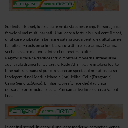
Subiectul dramei, iubirea care ne da viata peste cap. Personajele, o
femeie si mai multi barbati...Unul care a fost ucis, unul care îi e sot,
unul care o iubeste in taina si e gata sa ucida pentru ea, altul care e
banuit ca l-a ucis pe primul. Legatura dintre ei: o crima. O crima
veche pe care niciunul dintre ei nu poate s-o uite.
Regizorul care ne traduce intr-o montare moderna, intelesurile
adanci ale dramei lui Caragiale, Radu Afrim. Care intelege foarte
bine natura umana si pune in scena un spectacol minutios, ca sa
intelegem si noi.
Marius Manole (Ion), Mihai Calin(Dragomir),
Crina Semciuc(Anca), Emilian Oprea(Gheorghe) dau viata
personajelor principale. Luiza Zan canta live impreuna cu Valentin
Luca.
In centrul scenei, in decorul unei case moderne, semnat de Vanda