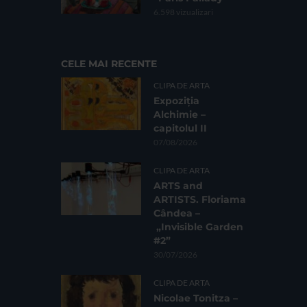
6.598 vizualizari
CELE MAI RECENTE
CLIPA DE ARTA
Expoziția
Alchimie –
capitolul II
07/08/2026
CLIPA DE ARTA
ARTS and
ARTISTS. Floriama
Cândea –
„Invisible Garden
#2”
30/07/2026
CLIPA DE ARTA
Nicolae Tonitza –