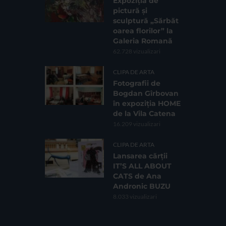
Expoziția de
pictură și
sculptură „Sărbăt
oarea florilor” la
Galeria Romană
62.728 vizualizari
CLIPA DE ARTA
Fotografii de
Bogdan Gîrbovan
în expoziția HOME
de la Vila Catena
16.209 vizualizari
CLIPA DE ARTA
Lansarea cărții
IT’S ALL ABOUT
CATS de Ana
Andronic BUZU
8.033 vizualizari