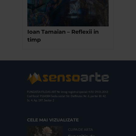
Ioan Tamaian – Reflexii in
timp
FUNDATIA FILDAS ART
Nr inreg registrul special: 4 PJ/ 29.01.2013
Cod fiscal: 9164384
Sediu social: Str. Delfinului, Nr. 6, parter Bl. 42,
Sc. 4, Ap. 197, Sector 2
CELE MAI VIZUALIZATE
CLIPA DE ARTA