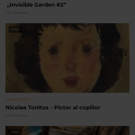
„Invisible Garden #2”
127 vizualizari
VIDEO
CLIPA DE ARTA
Nicolae Tonitza – Pictor al copiilor
145 vizualizari
VIDEO