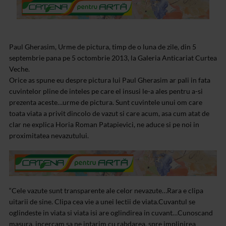
Paul Gherasim, Urme de pictura, timp de o luna de zile, din 5
septembrie pana pe 5 octombrie 2013, la Galeria Anticariat Curtea
Veche.
Orice as spune eu despre pictura lui Paul Gherasim ar pali in fata
cuvintelor pline de inteles pe care el insusi le-a ales pentru a-si
prezenta aceste…urme de pictura. Sunt cuvintele unui om care
toata viata a privit dincolo de vazut si care acum, asa cum atat de
clar ne explica Horia Roman Patapievici, ne aduce si pe noi in
proximitatea nevazutului.
“Cele vazute sunt transparente ale celor nevazute…Rara e clipa
uitarii de sine. Clipa cea vie a unei lectii de viata.
Cuvantul se
oglindeste in viata si viata isi are oglindirea in cuvant…
Cunoscand
masura, incercam sa ne intarim cu rabdarea, spre implinirea