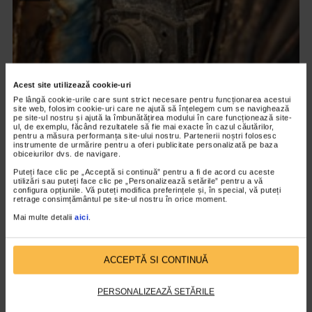
Acest site utilizează cookie-uri
Pe lângă cookie-urile care sunt strict necesare pentru funcționarea acestui
site web, folosim cookie-uri care ne ajută să înțelegem cum se navighează
pe site-ul nostru și ajută la îmbunătățirea modului în care funcționează site-
ul, de exemplu, făcând rezultatele să fie mai exacte în cazul căutărilor,
pentru a măsura performanța site-ului nostru. Partenerii noștri folosesc
instrumente de urmărire pentru a oferi publicitate personalizată pe baza
obiceiurilor dvs. de navigare.
CLIPA DE ARTA
ARTS and ARTISTS. Anca Coller – “Cenușa
Puteți face clic pe „Acceptă si continuă” pentru a fi de acord cu aceste
utilizări sau puteți face clic pe „Personalizează setările” pentru a vă
Memorie”
configura opțiunile. Vă puteți modifica preferințele și, în special, vă puteți
retrage consimțământul pe site-ul nostru în orice moment.
157 vizualizari
Mai multe detalii
aici
.
RECOMANDĂRI
ACCEPTĂ SI CONTINUĂ
PERSONALIZEAZĂ SETĂRILE