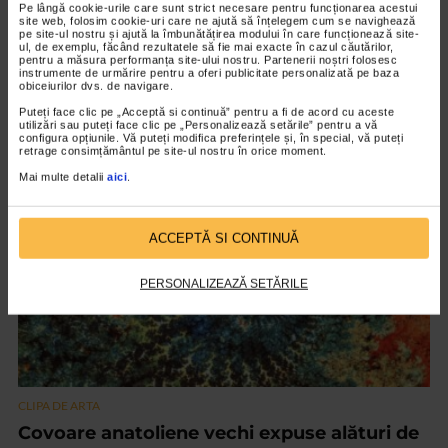
Pe lângă cookie-urile care sunt strict necesare pentru funcționarea acestui
site web, folosim cookie-uri care ne ajută să înțelegem cum se navighează
“Car cu boi” de Nicolae Grigorescu
pe site-ul nostru și ajută la îmbunătățirea modului în care funcționează site-
ul, de exemplu, făcând rezultatele să fie mai exacte în cazul căutărilor,
31/10/2025
pentru a măsura performanța site-ului nostru. Partenerii noștri folosesc
instrumente de urmărire pentru a oferi publicitate personalizată pe baza
Când ne gândim la picturile celebrului artist Nicolae Grigorescu,
obiceiurilor dvs. de navigare.
cu siguranță ne amintim de scena carului tras de boi. La Vila
Puteți face clic pe „Acceptă si continuă” pentru a fi de acord cu aceste
Catena aveți ocazia să vedeți lucrarea...
utilizări sau puteți face clic pe „Personalizează setările” pentru a vă
configura opțiunile. Vă puteți modifica preferințele și, în special, vă puteți
retrage consimțământul pe site-ul nostru în orice moment.
Mai multe detalii
aici
.
VIDEO
ACCEPTĂ SI CONTINUĂ
PERSONALIZEAZĂ SETĂRILE
CLIPA DE ARTA
Covoare anatoliene vechi expuse alături de