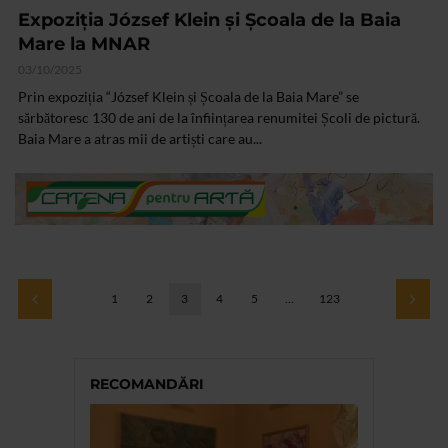
Expoziția József Klein și Școala de la Baia
Mare la MNAR
03/10/2025
Prin expoziția “József Klein și Școala de la Baia Mare” se
sărbătoresc 130 de ani de la înființarea renumitei Școli de pictură.
Baia Mare a atras mii de artiști care au...
1
2
3
4
5
…
123
RECOMANDĂRI