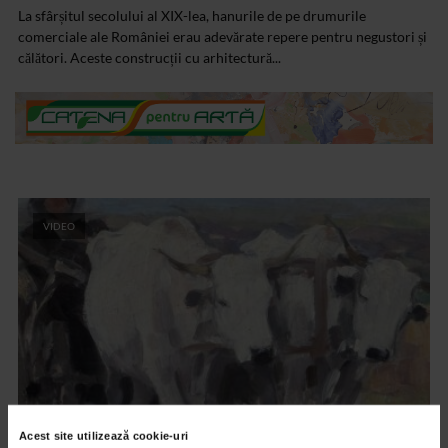
La sfârșitul secolului al XIX-lea, hanurile de pe drumurile
comerciale ale României erau adevărate repere pentru negustori și
călători. Aceste construcții cu arhitectură...
VIDEO
Acest site utilizează cookie-uri
CLIPA DE ARTA