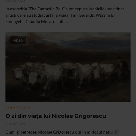
19/11/2025
În expozitia “The Fantastic Belt” sunt expuse lucrările unor tineri
artiști care au studiat arta la Haga: Tijn Gerards, Wassim El
Hodayebi, Claudia Moraru, Iulia...
VIDEO
CLIPA DE ARTA
O zi din viața lui Nicolae Grigorescu
13/11/2025
Cum își petrecea Nicolae Grigorescu o zi în mijlocul naturii?