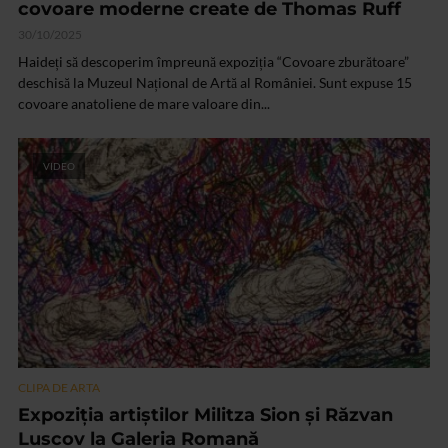
covoare moderne create de Thomas Ruff
30/10/2025
Haideți să descoperim împreună expoziția “Covoare zburătoare”
deschisă la Muzeul Național de Artă al României. Sunt expuse 15
covoare anatoliene de mare valoare din...
VIDEO
CLIPA DE ARTA
Expoziția artiștilor Militza Sion și Răzvan
Luscov la Galeria Romană