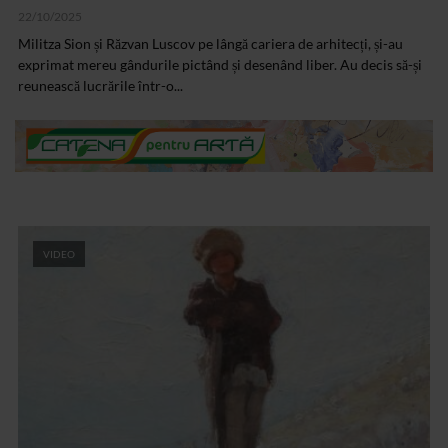
22/10/2025
Militza Sion și Răzvan Luscov pe lângă cariera de arhitecți, și-au
exprimat mereu gândurile pictând și desenând liber. Au decis să-și
reunească lucrările într-o...
VIDEO