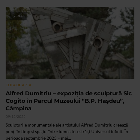
VIDEO
CLIPA DE ARTA
Alfred Dumitriu – expoziția de sculptură Sic
Cogito în Parcul Muzeului “B.P. Hașdeu”,
Câmpina
09/12/2025
Sculpturile monumentale ale artistului Alfred Dumitriu creează
punți în timp și spațiu, între lumea terestră și Universul infinit. În
perioada septembrie 2025 – mai...