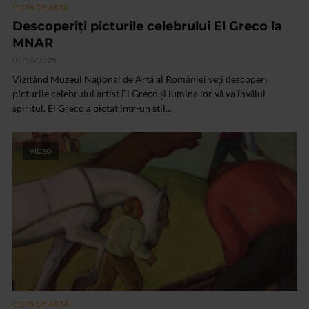
CLIPA DE ARTA
Descoperiți picturile celebrului El Greco la
MNAR
09/10/2025
Vizitând Muzeul Național de Artă al României veți descoperi
picturile celebrului artist El Greco și lumina lor vă va învălui
spiritul. El Greco a pictat într-un stil...
VIDEO
CLIPA DE ARTA