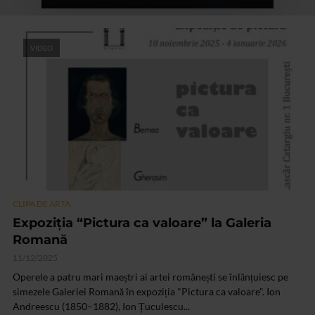
VIDEO
CLIPA DE ARTA
Expoziția “Pictura ca valoare” la Galeria
Romană
11/12/2025
Operele a patru mari maeștri ai artei românești se înlănțuiesc pe
simezele Galeriei Romană în expoziția "Pictura ca valoare". Ion
Andreescu (1850–1882), Ion Țuculescu...