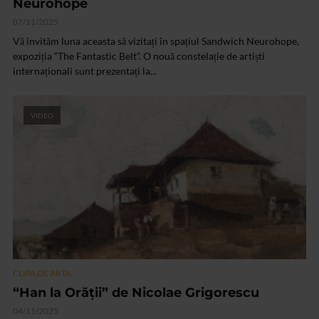
Neurohope
07/11/2025
Vă invităm luna aceasta să vizitați în spațiul Sandwich Neurohope,
expoziția “The Fantastic Belt”. O nouă constelație de artiști
internaționali sunt prezentați la...
VIDEO
CLIPA DE ARTA
“Han la Orății” de Nicolae Grigorescu
04/11/2025