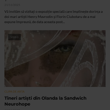
21/11/2025
Vă invităm să vizitați o expoziție specială care împlinește dorința a
doi mari artiști Henry Mavrodin și Florin Ciubotaru de a mai
expune împreună, de data aceasta post...
VIDEO
CLIPA DE ARTA
Tineri artiști din Olanda la Sandwich
Neurohope