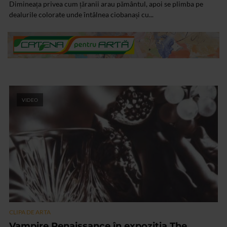
Dimineața privea cum țăranii arau pământul, apoi se plimba pe
dealurile colorate unde întâlnea ciobanași cu...
VIDEO
CLIPA DE ARTA
Vampire Renaissance în expoziția The