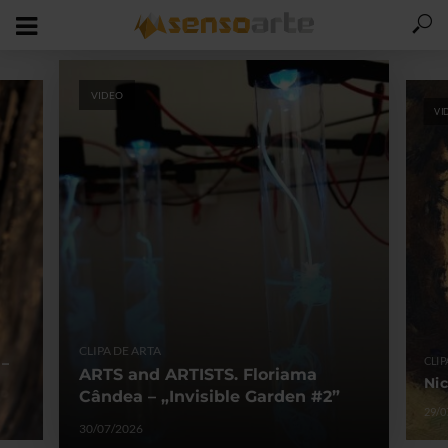
VIDEO
VI
CLIPA DE ARTA
 –
CLIP
ARTS and ARTISTS. Floriama
Nic
Cândea – „Invisible Garden #2”
29/0
30/07/2026