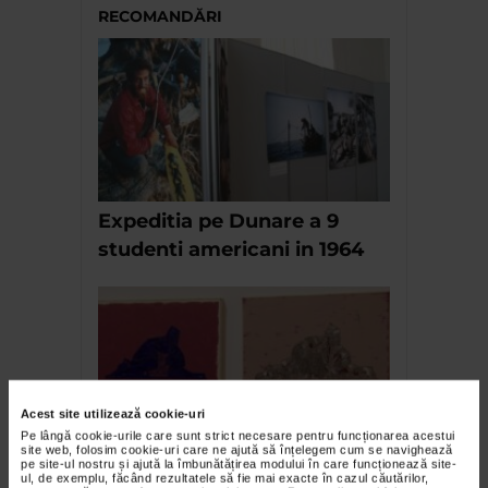
RECOMANDĂRI
Expeditia pe Dunare a 9
studenti americani in 1964
Acest site utilizează cookie-uri
Pe lângă cookie-urile care sunt strict necesare pentru funcționarea acestui
site web, folosim cookie-uri care ne ajută să înțelegem cum se navighează
pe site-ul nostru și ajută la îmbunătățirea modului în care funcționează site-
Zidirea lui Marin Gherasim la
ul, de exemplu, făcând rezultatele să fie mai exacte în cazul căutărilor,