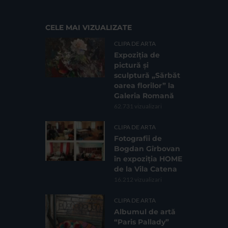
CELE MAI VIZUALIZATE
CLIPA DE ARTA
Expoziția de
pictură și
sculptură „Sărbăt
oarea florilor” la
Galeria Romană
62.731 vizualizari
CLIPA DE ARTA
Fotografii de
Bogdan Gîrbovan
în expoziția HOME
de la Vila Catena
16.212 vizualizari
CLIPA DE ARTA
Albumul de artă
“Paris Pallady”