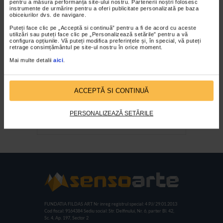
pentru a măsura performanța site-ului nostru. Partenerii noștri folosesc
Dalles
instrumente de urmărire pentru a oferi publicitate personalizată pe baza
obiceiurilor dvs. de navigare.
Puteți face clic pe „Acceptă si continuă” pentru a fi de acord cu aceste
utilizări sau puteți face clic pe „Personalizează setările” pentru a vă
configura opțiunile. Vă puteți modifica preferințele și, în special, vă puteți
retrage consimțământul pe site-ul nostru în orice moment.
Mai multe detalii
aici
.
ACCEPTĂ SI CONTINUĂ
Umbre si lumini in pictura
PERSONALIZEAZĂ SETĂRILE
franceza II
FUNDATIA FILDAS ART
Nr inreg registrul special: 4 PJ/ 29.01.2013
Cod fiscal: 9164384
Sediu social: Str. Delfinului, Nr. 6, parter Bl. 42,
Sc. 4, Ap. 197, Sector 2