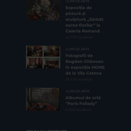
CLIPA DE ARTA
Expoziția de
pictură și
sculptură „Sărbăt
oarea florilor” la
Galeria Romană
62.735 vizualizari
CLIPA DE ARTA
Fotografii de
Bogdan Gîrbovan
în expoziția HOME
de la Vila Catena
16.218 vizualizari
CLIPA DE ARTA
Albumul de artă
“Paris Pallady”
6.602 vizualizari