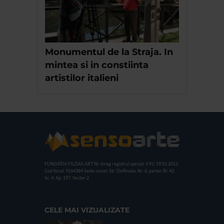
Monumentul de la Straja. In
mintea si in constiinta
artistilor italieni
FUNDATIA FILDAS ART
Nr inreg registrul special: 4 PJ/ 29.01.2013
Cod fiscal: 9164384
Sediu social: Str. Delfinului, Nr. 6, parter Bl. 42,
Sc. 4, Ap. 197, Sector 2
CELE MAI VIZUALIZATE