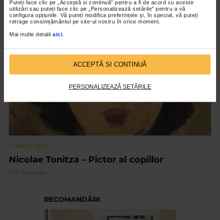
Puteți face clic pe „Acceptă si continuă” pentru a fi de acord cu aceste
150 vizualizari
utilizări sau puteți face clic pe „Personalizează setările” pentru a vă
configura opțiunile. Vă puteți modifica preferințele și, în special, vă puteți
retrage consimțământul pe site-ul nostru în orice moment.
VIDEO
Mai multe detalii
aici
.
ACCEPTĂ SI CONTINUĂ
PERSONALIZEAZĂ SETĂRILE
CLIPA DE ARTA
Nicolae Tonitza – Pictor al copiilor
175 vizualizari
RECOMANDĂRI