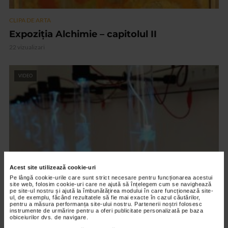
CLIPA DE ARTA
Expoziția Alchimie – capitolul II
22 vizualizari
VIDEO
Acest site utilizează cookie-uri
Pe lângă cookie-urile care sunt strict necesare pentru funcționarea acestui
site web, folosim cookie-uri care ne ajută să înțelegem cum se navighează
pe site-ul nostru și ajută la îmbunătățirea modului în care funcționează site-
CLIPA DE ARTA
ul, de exemplu, făcând rezultatele să fie mai exacte în cazul căutărilor,
pentru a măsura performanța site-ului nostru. Partenerii noștri folosesc
ARTS and ARTISTS. Floriama Cândea –
instrumente de urmărire pentru a oferi publicitate personalizată pe baza
obiceiurilor dvs. de navigare.
„Invisible Garden #2”