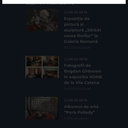
CELE MAI VIZUALIZATE
CLIPA DE ARTA
Expoziția de
pictură și
sculptură „Sărbăt
oarea florilor” la
Galeria Romană
62.731 vizualizari
CLIPA DE ARTA
Fotografii de
Bogdan Gîrbovan
în expoziția HOME
de la Vila Catena
16.212 vizualizari
CLIPA DE ARTA
Albumul de artă
“Paris Pallady”
6.596 vizualizari