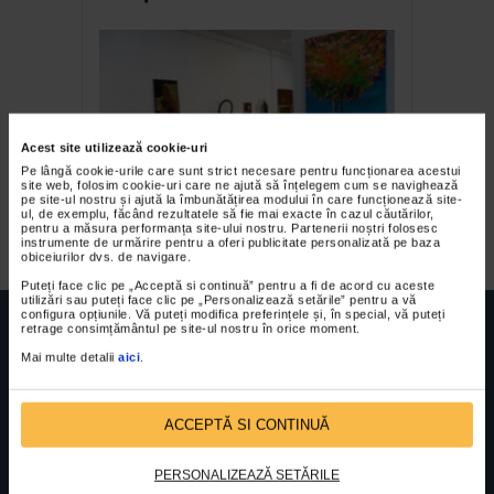
Acest site utilizează cookie-uri
Pe lângă cookie-urile care sunt strict necesare pentru funcționarea acestui
site web, folosim cookie-uri care ne ajută să înțelegem cum se navighează
pe site-ul nostru și ajută la îmbunătățirea modului în care funcționează site-
Expozitia Ambient Obiect 4
ul, de exemplu, făcând rezultatele să fie mai exacte în cazul căutărilor,
pentru a măsura performanța site-ului nostru. Partenerii noștri folosesc
instrumente de urmărire pentru a oferi publicitate personalizată pe baza
obiceiurilor dvs. de navigare.
Puteți face clic pe „Acceptă si continuă” pentru a fi de acord cu aceste
utilizări sau puteți face clic pe „Personalizează setările” pentru a vă
configura opțiunile. Vă puteți modifica preferințele și, în special, vă puteți
retrage consimțământul pe site-ul nostru în orice moment.
Mai multe detalii
aici
.
FUNDATIA FILDAS ART
Nr inreg registrul special: 4 PJ/ 29.01.2013
Cod fiscal: 9164384
Sediu social: Str. Delfinului, Nr. 6, parter Bl. 42,
ACCEPTĂ SI CONTINUĂ
Sc. 4, Ap. 197, Sector 2
PERSONALIZEAZĂ SETĂRILE