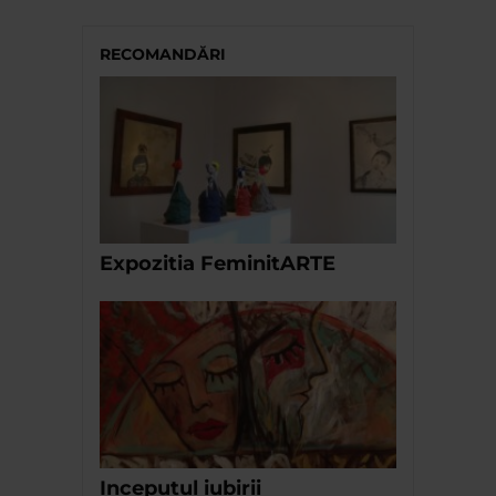
RECOMANDĂRI
Expozitia FeminitARTE
Inceputul iubirii