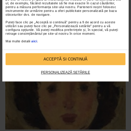
ul, de exemplu, făcând rezultatele să fie mai exacte în cazul căutărilor,
pentru a măsura performanța site-ului nostru. Partenerii noștri folosesc
instrumente de urmărire pentru a oferi publicitate personalizată pe baza
obiceiurilor dvs. de navigare.
Puteți face clic pe „Acceptă si continuă” pentru a fi de acord cu aceste
utilizări sau puteți face clic pe „Personalizează setările” pentru a vă
CLIPA DE ARTA
configura opțiunile. Vă puteți modifica preferințele și, în special, vă puteți
retrage consimțământul pe site-ul nostru în orice moment.
ARTS and ARTISTS. Floriama Cândea –
Mai multe detalii
aici
.
„Invisible Garden #2”
139 vizualizari
ACCEPTĂ SI CONTINUĂ
VIDEO
PERSONALIZEAZĂ SETĂRILE