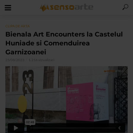
CLIPA DE ARTA
Bienala Art Encounters la Castelul
Huniade si Comenduirea
Garnizoanei
25/08/2023
1.216 vizualizari