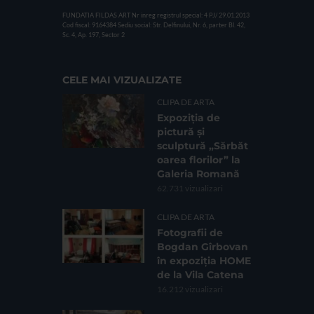
FUNDATIA FILDAS ART
Nr inreg registrul special: 4 PJ/ 29.01.2013
Cod fiscal: 9164384
Sediu social: Str. Delfinului, Nr. 6, parter Bl. 42,
Sc. 4, Ap. 197, Sector 2
CELE MAI VIZUALIZATE
CLIPA DE ARTA
Expoziția de
pictură și
sculptură „Sărbăt
oarea florilor” la
Galeria Romană
62.731 vizualizari
CLIPA DE ARTA
Fotografii de
Bogdan Gîrbovan
în expoziția HOME
de la Vila Catena
16.212 vizualizari