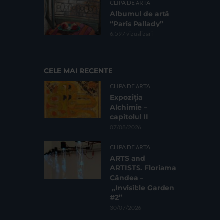
CLIPA DE ARTA
Albumul de artă
“Paris Pallady”
6.597 vizualizari
CELE MAI RECENTE
CLIPA DE ARTA
Expoziția
Alchimie –
capitolul II
07/08/2026
CLIPA DE ARTA
ARTS and
ARTISTS. Floriama
Cândea –
„Invisible Garden
#2”
30/07/2026