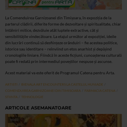
La Comenduirea Garnizoanei din Timișoara, în expoziția de la
parterul clădirii, diferite forme de dezvoltare și spiritualitate, chiar
întâlniri mitice, dezvăluie atât luptele extractive, cât și
sensibilitățile vindecătoare. La etajul următor al expoziției, ideile
din lucrări continuă să desființeze orânduiri – fie acestea politice,
istorice sau identitare – reînviind un etos anarhist și depășind
cronologiile liniare. Fiindcă în aceste ficțiuni, cunoașterea culturală
poate fi redată prin intermediul poveștilor nespuse și ascunse.
Acest material va este oferit de Programul Catena pentru Arta.
ARTISTI
BIENALA ART ENCOUNTERS LA CASTELUL HUNIADE
COMENDUIREA GARNIZOANEI DIN TIMISOARA
FARMACIA CATENA
STIINTA
TEHNOLOGIE
ARTICOLE ASEMANATOARE
VIDEO