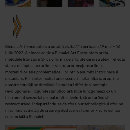
Bienala Art Encounters a putut fi vizitată în perioada 19 mai – 16
iulie 2023. A cincea ediție a Bienalei Art Encounters preia
metodele literaturii SF ca o formă de artă, ale cărei strategii reflectă
starea de fapt a lucrurilor – și a tuturor neajunsurilor și
moștenirilor sale problematice – printr-o anumită înstrăinare și
distanțare. Prin intermediul unor scenarii nefamiliare, propriile
noastre condiții se dezvăluie în moduri diferite și potențial
revoluționare. Ficțiunile științifico-artistice funcționează ca un
instrument senzorial pe mai multe niveluri, structurând și
restructurând, îndepărtându-se de sfera pur tehnologică și oferind
în schimb activități de creare și desfacerea lumilor – scrie echipa
curatorială a Bienalei.