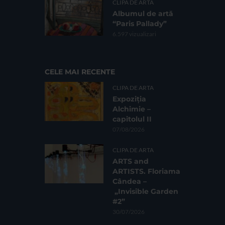
CLIPA DE ARTA
Albumul de artă
“Paris Pallady”
6.597 vizualizari
CELE MAI RECENTE
CLIPA DE ARTA
Expoziția
Alchimie –
capitolul II
07/08/2026
CLIPA DE ARTA
ARTS and
ARTISTS. Floriama
Cândea –
„Invisible Garden
#2”
30/07/2026