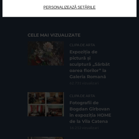
FUNDATIA FILDAS ART
Nr inreg registrul special: 4 PJ/ 29.01.2013
PERSONALIZEAZĂ SETĂRILE
Cod fiscal: 9164384
Sediu social: Str. Delfinului, Nr. 6, parter Bl. 42,
Sc. 4, Ap. 197, Sector 2
CELE MAI VIZUALIZATE
CLIPA DE ARTA
Expoziția de
pictură și
sculptură „Sărbăt
oarea florilor” la
Galeria Romană
62.731 vizualizari
CLIPA DE ARTA
Fotografii de
Bogdan Gîrbovan
în expoziția HOME
de la Vila Catena
16.212 vizualizari