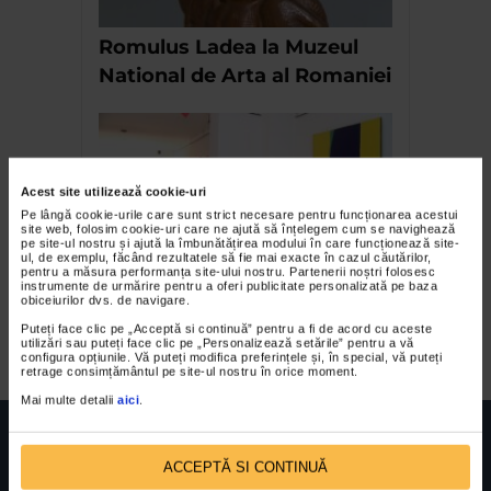
Romulus Ladea la Muzeul
National de Arta al Romaniei
Acest site utilizează cookie-uri
Pe lângă cookie-urile care sunt strict necesare pentru funcționarea acestui
site web, folosim cookie-uri care ne ajută să înțelegem cum se navighează
pe site-ul nostru și ajută la îmbunătățirea modului în care funcționează site-
ul, de exemplu, făcând rezultatele să fie mai exacte în cazul căutărilor,
pentru a măsura performanța site-ului nostru. Partenerii noștri folosesc
instrumente de urmărire pentru a oferi publicitate personalizată pe baza
Setran si Leonte la Galeria
obiceiurilor dvs. de navigare.
Moir
Puteți face clic pe „Acceptă si continuă” pentru a fi de acord cu aceste
utilizări sau puteți face clic pe „Personalizează setările” pentru a vă
configura opțiunile. Vă puteți modifica preferințele și, în special, vă puteți
retrage consimțământul pe site-ul nostru în orice moment.
Mai multe detalii
aici
.
ACCEPTĂ SI CONTINUĂ