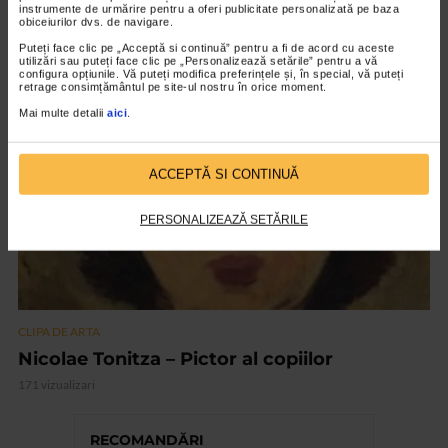
instrumente de urmărire pentru a oferi publicitate personalizată pe baza
„Invisible Garden #2”
obiceiurilor dvs. de navigare.
148 vizualizari
Puteți face clic pe „Acceptă si continuă” pentru a fi de acord cu aceste
utilizări sau puteți face clic pe „Personalizează setările” pentru a vă
configura opțiunile. Vă puteți modifica preferințele și, în special, vă puteți
retrage consimțământul pe site-ul nostru în orice moment.
VIDEO
Mai multe detalii
aici
.
ACCEPTĂ SI CONTINUĂ
PERSONALIZEAZĂ SETĂRILE
CLIPA DE ARTA
Nicolae Tonitza – Pictor al copiilor
171 vizualizari
RECOMANDĂRI