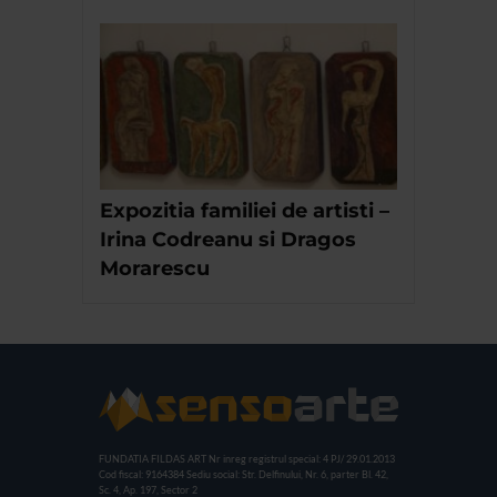
Expozitia familiei de artisti –
Irina Codreanu si Dragos
Morarescu
FUNDATIA FILDAS ART
Nr inreg registrul special: 4 PJ/ 29.01.2013
Cod fiscal: 9164384
Sediu social: Str. Delfinului, Nr. 6, parter Bl. 42,
Sc. 4, Ap. 197, Sector 2