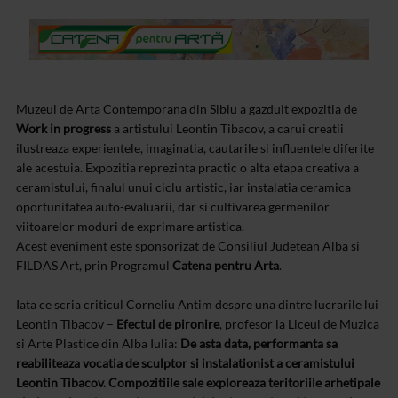
Muzeul de Arta Contemporana din Sibiu a gazduit expozitia de
Work in progress
a artistului Leontin Tibacov, a carui creatii
ilustreaza experientele, imaginatia, cautarile si influentele diferite
ale acestuia. Expozitia reprezinta practic o alta etapa creativa a
ceramistului, finalul unui ciclu artistic, iar instalatia ceramica
oportunitatea auto-evaluarii, dar si cultivarea germenilor
viitoarelor moduri de exprimare artistica.
Acest eveniment este sponsorizat de Consiliul Judetean Alba si
FILDAS Art, prin Programul
Catena pentru Arta
.
Iata ce scria criticul Corneliu Antim despre una dintre lucrarile lui
Leontin Tibacov –
Efectul de pironire
, profesor la Liceul de Muzica
si Arte Plastice din Alba Iulia:
De asta data, performanta sa
reabiliteaza vocatia de sculptor si instalationist a ceramistului
Leontin Tibacov. Compozitiile sale exploreaza teritoriile arhetipale