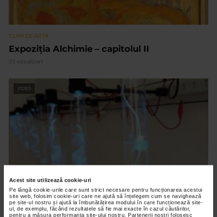
CLIPA DE ARTA
Expoziția Alchimie – capitolul II
21 vizualizari
VIDEO
Acest site utilizează cookie-uri
Pe lângă cookie-urile care sunt strict necesare pentru funcționarea acestui
site web, folosim cookie-uri care ne ajută să înțelegem cum se navighează
CLIPA DE ARTA
pe site-ul nostru și ajută la îmbunătățirea modului în care funcționează site-
ul, de exemplu, făcând rezultatele să fie mai exacte în cazul căutărilor,
ARTS and ARTISTS. Floriama Cândea –
pentru a măsura performanța site-ului nostru. Partenerii noștri folosesc