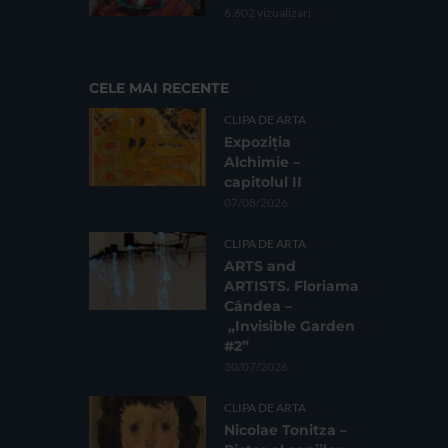
6.602 vizualizari
CELE MAI RECENTE
CLIPA DE ARTA
Expoziția
Alchimie –
capitolul II
07/08/2026
CLIPA DE ARTA
ARTS and
ARTISTS. Floriama
Cândea –
„Invisible Garden
#2”
30/07/2026
CLIPA DE ARTA
Nicolae Tonitza –