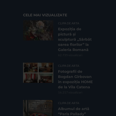
CELE MAI VIZUALIZATE
CLIPA DE ARTA
Expoziția de
pictură și
sculptură „Sărbăt
oarea florilor” la
Galeria Romană
62.735 vizualizari
CLIPA DE ARTA
Fotografii de
Bogdan Gîrbovan
în expoziția HOME
de la Vila Catena
16.217 vizualizari
CLIPA DE ARTA
Albumul de artă
“Paris Pallady”