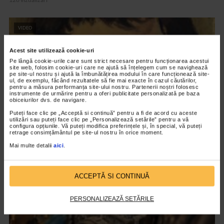
VIDEO
Acest site utilizează cookie-uri
Pe lângă cookie-urile care sunt strict necesare pentru funcționarea acestui
site web, folosim cookie-uri care ne ajută să înțelegem cum se navighează
pe site-ul nostru și ajută la îmbunătățirea modului în care funcționează site-
ul, de exemplu, făcând rezultatele să fie mai exacte în cazul căutărilor,
pentru a măsura performanța site-ului nostru. Partenerii noștri folosesc
instrumente de urmărire pentru a oferi publicitate personalizată pe baza
obiceiurilor dvs. de navigare.
Puteți face clic pe „Acceptă si continuă” pentru a fi de acord cu aceste
utilizări sau puteți face clic pe „Personalizează setările” pentru a vă
configura opțiunile. Vă puteți modifica preferințele și, în special, vă puteți
retrage consimțământul pe site-ul nostru în orice moment.
CLIPA DE ARTA
Mai multe detalii
aici
.
Nicolae Tonitza – Pictor al copiilor
144 vizualizari
ACCEPTĂ SI CONTINUĂ
PERSONALIZEAZĂ SETĂRILE
VIDEO