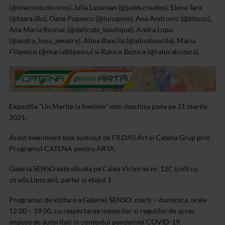
(@lowcostunicorns), Iulia Lazarean (@jules.creates), Elena Tara
(@tzara.illo), Oana Popescu (@iunapine), Ana Andronic (@bbuzu),
Ana Maria Rusnac (@delicate_boutique), Andra Lupu
(@andra_lupu_jewelry), Alina Bancila (@alinabancila), Maria
Filipescu (@mariafilipescu) si Raluca Buzura (@ralucabuzura).
Expozitia ”Un Martie la feminin” este deschisa pana pe 31 martie
2021.
Acest eveniment este sustinut de FILDAS Art si Catena Grup prin
Programul CATENA pentru ARTA.
Galeria SENSO este situata pe Calea Victoriei nr. 12C (colt cu
strada Lipscani), parter si etajul 1.
Programul de vizitare a Galeriei SENSO: marti – duminica, orele
12.00 – 19.00, cu respectarea masurilor si regulilor de acces
impuse de autoritati in contextul pandemiei COVID-19.