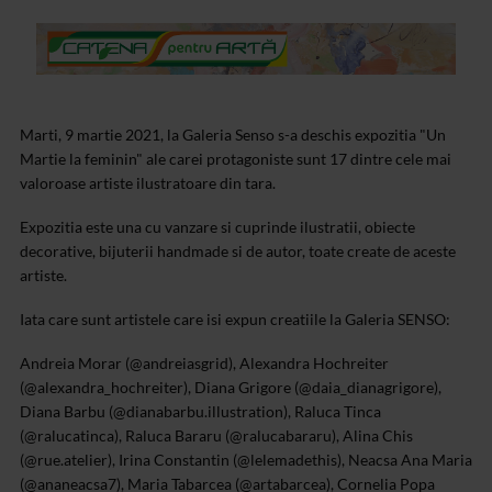
Marti, 9 martie 2021, la Galeria Senso s-a deschis expozitia "Un
Martie la feminin" ale carei protagoniste sunt 17 dintre cele mai
valoroase artiste ilustratoare din tara.
Expozitia este una cu vanzare si cuprinde ilustratii, obiecte
decorative, bijuterii handmade si de autor, toate create de aceste
artiste.
Iata care sunt artistele care isi expun creatiile la Galeria SENSO:
Andreia Morar (@andreiasgrid), Alexandra Hochreiter
(@alexandra_hochreiter), Diana Grigore (@daia_dianagrigore),
Diana Barbu (@dianabarbu.illustration), Raluca Tinca
(@ralucatinca), Raluca Bararu (@ralucabararu), Alina Chis
(@rue.atelier), Irina Constantin (@lelemadethis), Neacsa Ana Maria
(@ananeacsa7), Maria Tabarcea (@artabarcea), Cornelia Popa