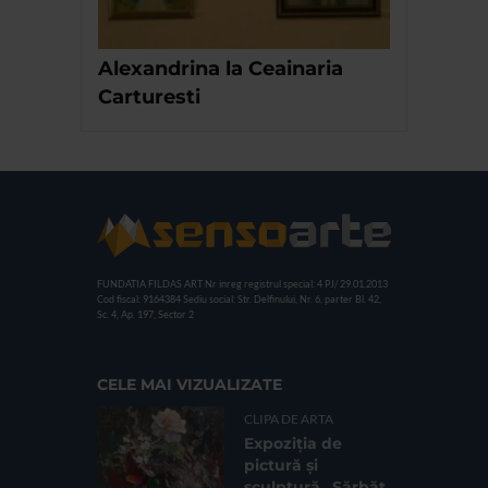
Alexandrina la Ceainaria
Carturesti
FUNDATIA FILDAS ART
Nr inreg registrul special: 4 PJ/ 29.01.2013
Cod fiscal: 9164384
Sediu social: Str. Delfinului, Nr. 6, parter Bl. 42,
Sc. 4, Ap. 197, Sector 2
CELE MAI VIZUALIZATE
CLIPA DE ARTA
Expoziția de
pictură și
sculptură „Sărbăt