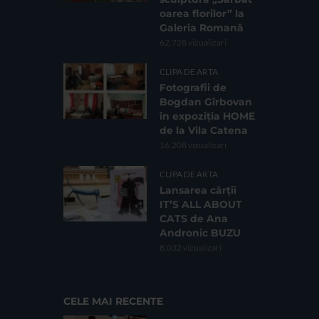
oarea florilor” la
Galeria Romană
62.728 vizualizari
CLIPA DE ARTA
Fotografii de
Bogdan Gîrbovan
în expoziția HOME
de la Vila Catena
16.208 vizualizari
CLIPA DE ARTA
Lansarea cărții
IT’S ALL ABOUT
CATS de Ana
Andronic BUZU
8.032 vizualizari
CELE MAI RECENTE