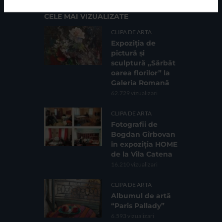
CELE MAI VIZUALIZATE
CLIPA DE ARTA
Expoziția de
pictură și
sculptură „Sărbăt
oarea florilor” la
Galeria Romană
62.729 vizualizari
CLIPA DE ARTA
Fotografii de
Bogdan Gîrbovan
în expoziția HOME
de la Vila Catena
16.210 vizualizari
CLIPA DE ARTA
Albumul de artă
“Paris Pallady”
6.593 vizualizari