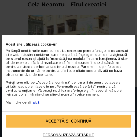
Cela Neamtu – Firul creatiei
Acest site utilizează cookie-uri
Pe lângă cookie-urile care sunt strict necesare pentru funcționarea acestui
site web, folosim cookie-uri care ne ajută să înțelegem cum se navighează
pe site-ul nostru și ajută la îmbunătățirea modului în care funcționează site-
ul, de exemplu, făcând rezultatele să fie mai exacte în cazul căutărilor,
Black Box la Galeria Senso
pentru a măsura performanța site-ului nostru. Partenerii noștri folosesc
instrumente de urmărire pentru a oferi publicitate personalizată pe baza
obiceiurilor dvs. de navigare.
Puteți face clic pe „Acceptă si continuă” pentru a fi de acord cu aceste
utilizări sau puteți face clic pe „Personalizează setările” pentru a vă
configura opțiunile. Vă puteți modifica preferințele și, în special, vă puteți
retrage consimțământul pe site-ul nostru în orice moment.
Mai multe detalii
aici
.
FUNDATIA FILDAS ART
Nr inreg registrul special: 4 PJ/ 29.01.2013
ACCEPTĂ SI CONTINUĂ
Cod fiscal: 9164384
Sediu social: Str. Delfinului, Nr. 6, parter Bl. 42,
Sc. 4, Ap. 197, Sector 2
PERSONALIZEAZĂ SETĂRILE