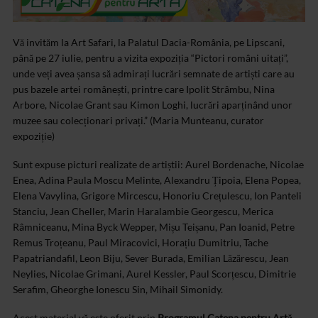
Vă invităm la Art Safari, la Palatul Dacia-România, pe Lipscani,
până pe 27 iulie, pentru a vizita expoziția “Pictori români uitați”,
unde veți avea șansa să admirați lucrări semnate de artiști care au
pus bazele artei românești, printre care Ipolit Strâmbu, Nina
Arbore, Nicolae Grant sau Kimon Loghi, lucrări aparținând unor
muzee sau colecționari privați.” (Maria Munteanu, curator
expoziție)
Sunt expuse picturi realizate de artiștii: Aurel Bordenache, Nicolae
Enea, Adina Paula Moscu Melinte, Alexandru Țipoia, Elena Popea,
Elena Vavylina, Grigore Mircescu, Honoriu Crețulescu, Ion Panteli
Stanciu, Jean Cheller, Marin Haralambie Georgescu, Merica
Râmniceanu, Mina Byck Wepper, Mișu Teișanu, Pan Ioanid, Petre
Remus Troțeanu, Paul Miracovici, Horațiu Dumitriu, Tache
Papatriandafil, Leon Biju, Sever Burada, Emilian Lăzărescu, Jean
Neylies, Nicolae Grimani, Aurel Kessler, Paul Scorțescu, Dimitrie
Serafim, Gheorghe Ionescu Sin, Mihail Simonidy.
Acest material vă este oferit prin
Programul Catena pentru Artă.