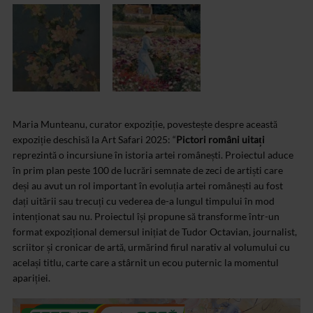
Maria Munteanu, curator expoziție, povestește despre această
expoziție deschisă la Art Safari 2025: “
Pictori români uitați
reprezintă o incursiune în istoria artei românești. Proiectul aduce
în prim plan peste 100 de lucrări semnate de zeci de artiști care
deși au avut un rol important în evoluția artei românești au fost
dați uitării sau trecuți cu vederea de-a lungul timpului în mod
intenționat sau nu. Proiectul își propune să transforme într-un
format expozițional demersul inițiat de Tudor Octavian, journalist,
scriitor și cronicar de artă, urmărind firul narativ al volumului cu
același titlu, carte care a stârnit un ecou puternic la momentul
apariției.