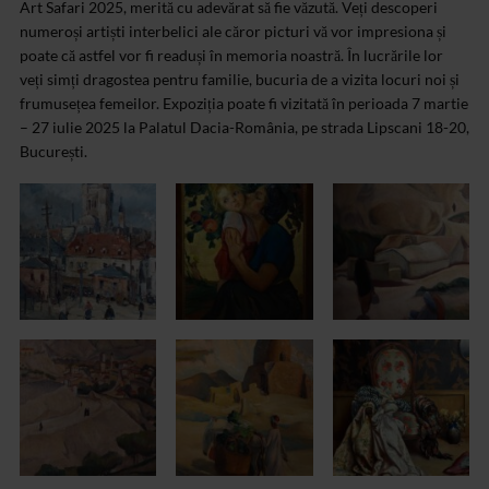
Art Safari 2025, merită cu adevărat să fie văzută. Veți descoperi
numeroși artiști interbelici ale căror picturi vă vor impresiona și
poate că astfel vor fi readuși în memoria noastră. În lucrările lor
veți simți dragostea pentru familie, bucuria de a vizita locuri noi și
frumusețea femeilor. Expoziția poate fi vizitată în perioada 7 martie
– 27 iulie 2025 la Palatul Dacia-România, pe strada Lipscani 18-20,
București.