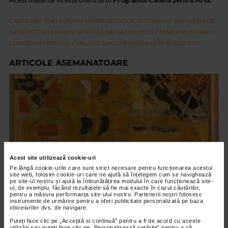
CARTEA PICTORI ROMANI UITATI DE TUDOR OCTAVIAN
EXPOZITIA DE
ARTA PICTORI ROMANI UITATI LA ART SAFARI 2025
MARIA MUNTEANU
CURATOR EXPOZITIE
PALATUL DACIA-ROMANIA DIN BUCURESTI
ARTICOLE ASEMANATOARE
VIDEO
Acest site utilizează cookie-uri
Pe lângă cookie-urile care sunt strict necesare pentru funcționarea acestui
site web, folosim cookie-uri care ne ajută să înțelegem cum se navighează
pe site-ul nostru și ajută la îmbunătățirea modului în care funcționează site-
ul, de exemplu, făcând rezultatele să fie mai exacte în cazul căutărilor,
pentru a măsura performanța site-ului nostru. Partenerii noștri folosesc
instrumente de urmărire pentru a oferi publicitate personalizată pe baza
CLIPA DE ARTA
obiceiurilor dvs. de navigare.
Expoziția Alchimie – capitolul II
Puteți face clic pe „Acceptă si continuă” pentru a fi de acord cu aceste
utilizări sau puteți face clic pe „Personalizează setările” pentru a vă