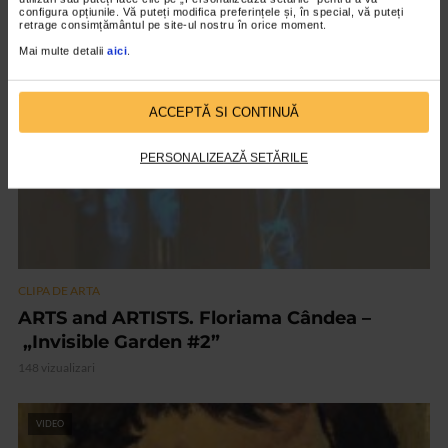
21 vizualizari
configura opțiunile. Vă puteți modifica preferințele și, în special, vă puteți
retrage consimțământul pe site-ul nostru în orice moment.
Mai multe detalii
aici
.
VIDEO
ACCEPTĂ SI CONTINUĂ
PERSONALIZEAZĂ SETĂRILE
CLIPA DE ARTA
ARTS and ARTISTS. Floriama Cândea –
„Invisible Garden #2”
148 vizualizari
VIDEO