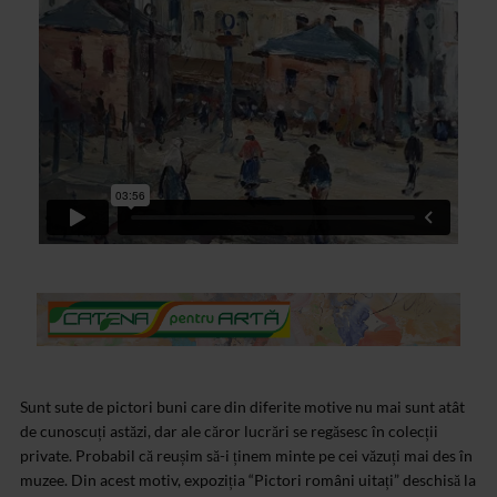
Sunt sute de pictori buni care din diferite motive nu mai sunt atât
de cunoscuți astăzi, dar ale căror lucrări se regăsesc în colecții
private. Probabil că reușim să-i ținem minte pe cei văzuți mai des în
muzee. Din acest motiv, expoziția “Pictori români uitați” deschisă la