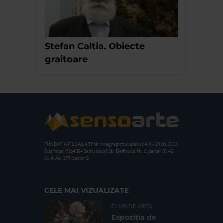
Stefan Caltia. Obiecte
graitoare
FUNDATIA FILDAS ART
Nr inreg registrul special: 4 PJ/ 29.01.2013
Cod fiscal: 9164384
Sediu social: Str. Delfinului, Nr. 6, parter Bl. 42,
Sc. 4, Ap. 197, Sector 2
CELE MAI VIZUALIZATE
CLIPA DE ARTA
Expoziția de