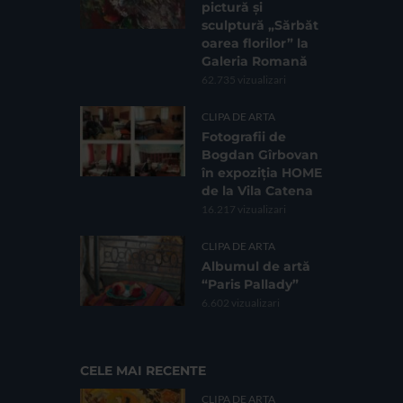
pictură și
sculptură „Sărbăt
oarea florilor” la
Galeria Romană
62.735 vizualizari
CLIPA DE ARTA
Fotografii de
Bogdan Gîrbovan
în expoziția HOME
de la Vila Catena
16.217 vizualizari
CLIPA DE ARTA
Albumul de artă
“Paris Pallady”
6.602 vizualizari
CELE MAI RECENTE
CLIPA DE ARTA