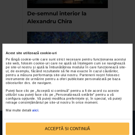
De-semnul interior la
Alexandru Chira
Acest site utilizează cookie-uri
Pe lângă cookie-urile care sunt strict necesare pentru funcționarea acestui
site web, folosim cookie-uri care ne ajută să înțelegem cum se navighează
pe site-ul nostru și ajută la îmbunătățirea modului în care funcționează site-
ul, de exemplu, făcând rezultatele să fie mai exacte în cazul căutărilor,
pentru a măsura performanța site-ului nostru. Partenerii noștri folosesc
instrumente de urmărire pentru a oferi publicitate personalizată pe baza
Romul Nutiu – Jocul cu
obiceiurilor dvs. de navigare.
hazardul
Puteți face clic pe „Acceptă si continuă” pentru a fi de acord cu aceste
utilizări sau puteți face clic pe „Personalizează setările” pentru a vă
configura opțiunile. Vă puteți modifica preferințele și, în special, vă puteți
retrage consimțământul pe site-ul nostru în orice moment.
Mai multe detalii
aici
.
ACCEPTĂ SI CONTINUĂ