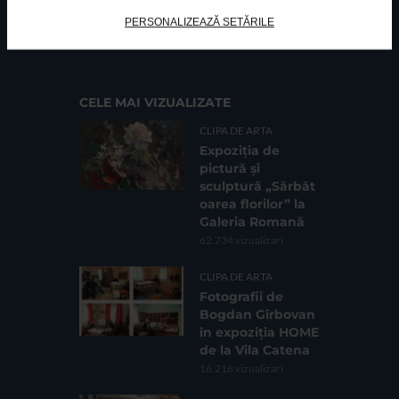
FUNDATIA FILDAS ART
Nr inreg registrul special: 4 PJ/ 29.01.2013
PERSONALIZEAZĂ SETĂRILE
Cod fiscal: 9164384
Sediu social: Str. Delfinului, Nr. 6, parter Bl. 42,
Sc. 4, Ap. 197, Sector 2
CELE MAI VIZUALIZATE
CLIPA DE ARTA
Expoziția de
pictură și
sculptură „Sărbăt
oarea florilor” la
Galeria Romană
62.734 vizualizari
CLIPA DE ARTA
Fotografii de
Bogdan Gîrbovan
în expoziția HOME
de la Vila Catena
16.216 vizualizari