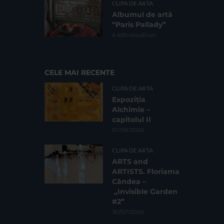
CLIPA DE ARTA
Albumul de artă
“Paris Pallady”
6.600 vizualizari
CELE MAI RECENTE
CLIPA DE ARTA
Expoziția
Alchimie –
capitolul II
07/08/2026
CLIPA DE ARTA
ARTS and
ARTISTS. Floriama
Cândea –
„Invisible Garden
#2”
30/07/2026