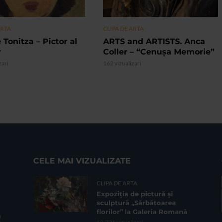
ARTA
CLIPA DE ARTA
 Tonitza – Pictor al
ARTS and ARTISTS. Anca
r
Coller – “Cenușa Memorie”
zari
162 vizualizari
CELE MAI VIZUALIZATE
CLIPA DE ARTA
Expoziția de pictură și
sculptură „Sărbătoarea
florilor” la Galeria Romană