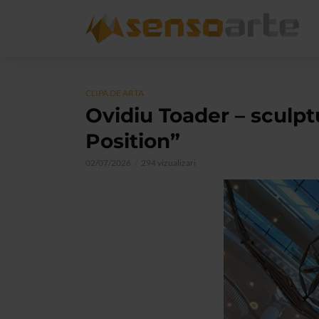
CLIPA DE ARTA
Ovidiu Toader – sculpt
Position”
02/07/2026
294 vizualizari