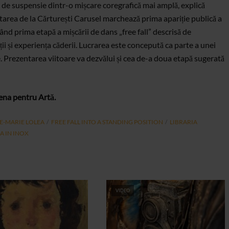
de suspensie dintr-o mișcare coregrafică mai amplă, explică
area de la Cărturești Carusel marchează prima apariție publică a
trând prima etapă a mișcării de dans „free fall” descrisă de
și experiența căderii. Lucrarea este concepută ca parte a unei
. Prezentarea viitoare va dezvălui și cea de-a doua etapă sugerată
na pentru Artă.
E-MARIE LOLEA
FREE FALL INTO A STANDING POSITION
LIBRARIA
A IN INOX
VIDEO