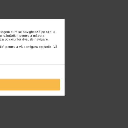
nțelegem cum se navighează pe site-ul
ul căutărilor, pentru a măsura
za obiceiurilor dvs. de navigare.
ile” pentru a vă configura opțiunile. Vă