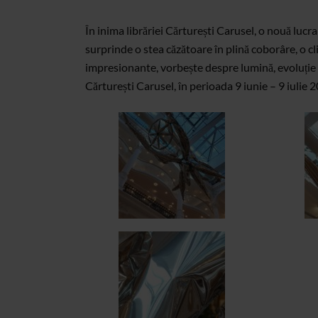
În inima librăriei Cărturești Carusel, o nouă lucra
surprinde o stea căzătoare în plină coborâre, o c
impresionante, vorbește despre lumină, evoluție și
Cărturești Carusel, în perioada 9 iunie – 9 iulie 