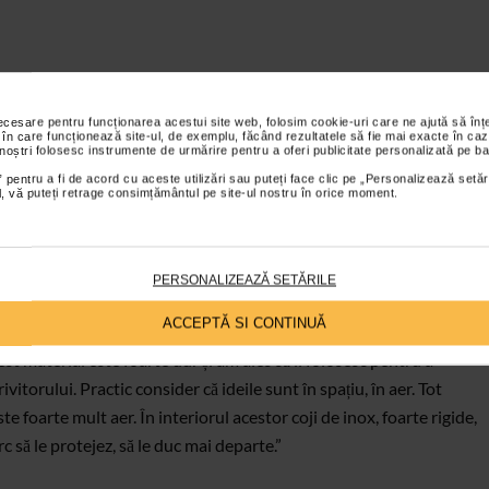
eastă sculptură: “Fiecare lucrare a mea are un desen care conține
i: floarea-de-colț sau floarea-reginei pentru că seamănă foarte
necesare pentru funcționarea acestui site web, folosim cookie-uri care ne ajută să î
 în care funcționează site-ul, de exemplu, făcând rezultatele să fie mai exacte în caz
 în combinație cu Floarea Vieții cu 8 petale, o floare pe care o
 noștri folosesc instrumente de urmărire pentru a oferi publicitate personalizată pe ba
 pentru a fi de acord cu aceste utilizări sau puteți face clic pe „Personalizează setăr
ial, vă puteți retrage consimțământul pe site-ul nostru în orice moment.
PERSONALIZEAZĂ SETĂRILE
ACCEPTĂ SI CONTINUĂ
est material este foarte dur și am ales să îl folosesc pentru a
ivitorului. Practic consider că ideile sunt în spațiu, în aer. Tot
ste foarte mult aer. În interiorul acestor coji de inox, foarte rigide,
rc să le protejez, să le duc mai departe.”