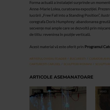
Forma actuală a instalației surprinde un moment 
Anne-Marie Lolea, curatoarea expoziției. Prezent
lucrării „Free Fall into a Standing Position”, ilus
coregrafa Doris Humphrey: abandonarea greutății 
secvențe mai ample care se dezvoltă prin mișcare
de titlu: revenirea în poziție verticală.
Acest material vă este oferit prin
Programul Cate
ARTISTUL OVIDIU TOADER
BUCURESTI
CURATOR ANN
CARTURESTI CARUSEL
SCULPTORI ROMANI
SCULPTUR
ARTICOLE ASEMANATOARE
VIDEO
VIDEO