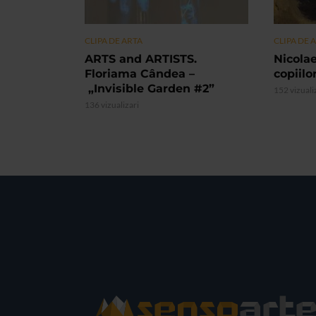
CLIPA DE ARTA
CLIPA DE 
ARTS and ARTISTS.
Nicolae
Floriama Cândea –
copiilo
„Invisible Garden #2”
152 vizuali
136 vizualizari