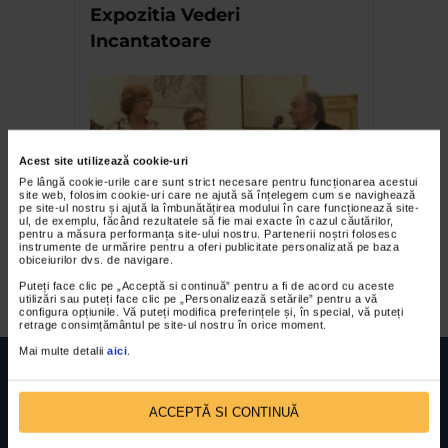
Expozitia Vederi
Incantatoare
Acest site utilizează cookie-uri
Pe lângă cookie-urile care sunt strict necesare pentru funcționarea acestui
site web, folosim cookie-uri care ne ajută să înțelegem cum se navighează
pe site-ul nostru și ajută la îmbunătățirea modului în care funcționează site-
ul, de exemplu, făcând rezultatele să fie mai exacte în cazul căutărilor,
pentru a măsura performanța site-ului nostru. Partenerii noștri folosesc
Expozitie aniversara la
instrumente de urmărire pentru a oferi publicitate personalizată pe baza
obiceiurilor dvs. de navigare.
Mogosoaia 2011
Puteți face clic pe „Acceptă si continuă” pentru a fi de acord cu aceste
utilizări sau puteți face clic pe „Personalizează setările” pentru a vă
configura opțiunile. Vă puteți modifica preferințele și, în special, vă puteți
retrage consimțământul pe site-ul nostru în orice moment.
Mai multe detalii
aici
.
ACCEPTĂ SI CONTINUĂ
FUNDATIA FILDAS ART
Nr inreg registrul special: 4 PJ/ 29.01.2013