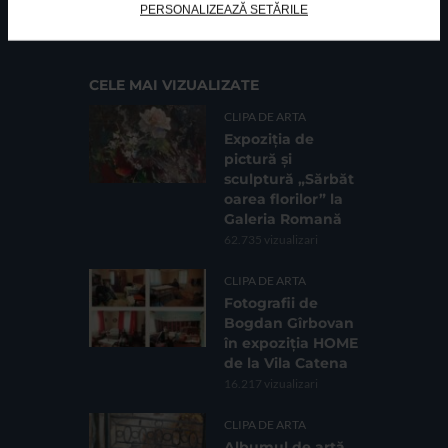
Cod fiscal: 9164384
Sediu social: Str. Delfinului, Nr. 6, parter Bl. 42,
PERSONALIZEAZĂ SETĂRILE
Sc. 4, Ap. 197, Sector 2
CELE MAI VIZUALIZATE
CLIPA DE ARTA
Expoziția de
pictură și
sculptură „Sărbăt
oarea florilor” la
Galeria Romană
62.735 vizualizari
CLIPA DE ARTA
Fotografii de
Bogdan Gîrbovan
în expoziția HOME
de la Vila Catena
16.217 vizualizari
CLIPA DE ARTA
Albumul de artă