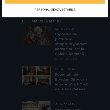
Cod fiscal: 9164384
Sediu social: Str. Delfinului, Nr. 6, parter Bl. 42,
Sc. 4, Ap. 197, Sector 2
PERSONALIZEAZĂ SETĂRILE
CELE MAI VIZUALIZATE
CLIPA DE ARTA
Expoziția de
pictură și
sculptură „Sărbăt
oarea florilor” la
Galeria Romană
62.726 vizualizari
CLIPA DE ARTA
Fotografii de
Bogdan Gîrbovan
în expoziția HOME
de la Vila Catena
16.206 vizualizari
CLIPA DE ARTA
Lansarea cărții