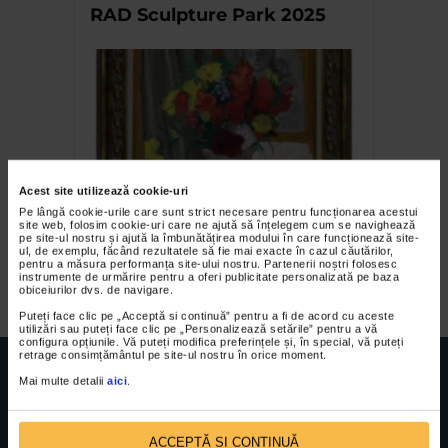
RAD Sculpture Park 2025
Acest site utilizează cookie-uri
Pe lângă cookie-urile care sunt strict necesare pentru funcționarea acestui
Farmecul discret al
site web, folosim cookie-uri care ne ajută să înțelegem cum se navighează
pe site-ul nostru și ajută la îmbunătățirea modului în care funcționează site-
picturilor lui Theodor
ul, de exemplu, făcând rezultatele să fie mai exacte în cazul căutărilor,
pentru a măsura performanța site-ului nostru. Partenerii noștri folosesc
Pallady
instrumente de urmărire pentru a oferi publicitate personalizată pe baza
obiceiurilor dvs. de navigare.
Puteți face clic pe „Acceptă si continuă” pentru a fi de acord cu aceste
utilizări sau puteți face clic pe „Personalizează setările” pentru a vă
configura opțiunile. Vă puteți modifica preferințele și, în special, vă puteți
retrage consimțământul pe site-ul nostru în orice moment.
Mai multe detalii
aici
.
ACCEPTĂ SI CONTINUĂ
FUNDATIA FILDAS ART
Nr inreg registrul special: 4 PJ/ 29.01.2013