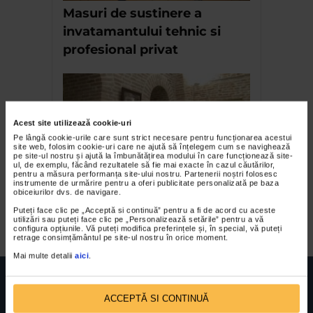
Masuri de sustinere a
invatamantului tehnic si
profesional privat
Acest site utilizează cookie-uri
Pe lângă cookie-urile care sunt strict necesare pentru funcționarea acestui
site web, folosim cookie-uri care ne ajută să înțelegem cum se navighează
pe site-ul nostru și ajută la îmbunătățirea modului în care funcționează site-
ul, de exemplu, făcând rezultatele să fie mai exacte în cazul căutărilor,
pentru a măsura performanța site-ului nostru. Partenerii noștri folosesc
instrumente de urmărire pentru a oferi publicitate personalizată pe baza
Expozitia – Balcic arc peste
obiceiurilor dvs. de navigare.
timp
Puteți face clic pe „Acceptă si continuă” pentru a fi de acord cu aceste
utilizări sau puteți face clic pe „Personalizează setările” pentru a vă
configura opțiunile. Vă puteți modifica preferințele și, în special, vă puteți
retrage consimțământul pe site-ul nostru în orice moment.
Mai multe detalii
aici
.
ACCEPTĂ SI CONTINUĂ