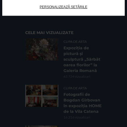
FUNDATIA FILDAS ART
Nr inreg registrul special: 4 PJ/ 29.01.2013
PERSONALIZEAZĂ SETĂRILE
Cod fiscal: 9164384
Sediu social: Str. Delfinului, Nr. 6, parter Bl. 42,
Sc. 4, Ap. 197, Sector 2
CELE MAI VIZUALIZATE
CLIPA DE ARTA
Expoziția de
pictură și
sculptură „Sărbăt
oarea florilor” la
Galeria Romană
62.734 vizualizari
CLIPA DE ARTA
Fotografii de
Bogdan Gîrbovan
în expoziția HOME
de la Vila Catena
16.216 vizualizari