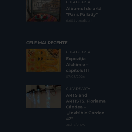
CLIPA DE ARTA
Albumul de artă
“Paris Pallady”
6.601 vizualizari
CELE MAI RECENTE
CLIPA DE ARTA
Expoziția
Alchimie –
capitolul II
07/08/2026
CLIPA DE ARTA
ARTS and
ARTISTS. Floriama
Cândea –
„Invisible Garden
#2”
30/07/2026