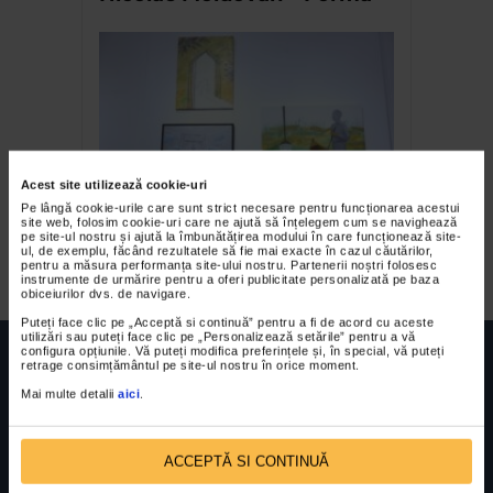
Acest site utilizează cookie-uri
Pe lângă cookie-urile care sunt strict necesare pentru funcționarea acestui
Utopie – expozitie de
site web, folosim cookie-uri care ne ajută să înțelegem cum se navighează
pe site-ul nostru și ajută la îmbunătățirea modului în care funcționează site-
grafica, pictura si sculptura
ul, de exemplu, făcând rezultatele să fie mai exacte în cazul căutărilor,
pentru a măsura performanța site-ului nostru. Partenerii noștri folosesc
instrumente de urmărire pentru a oferi publicitate personalizată pe baza
obiceiurilor dvs. de navigare.
Puteți face clic pe „Acceptă si continuă” pentru a fi de acord cu aceste
utilizări sau puteți face clic pe „Personalizează setările” pentru a vă
configura opțiunile. Vă puteți modifica preferințele și, în special, vă puteți
retrage consimțământul pe site-ul nostru în orice moment.
Mai multe detalii
aici
.
FUNDATIA FILDAS ART
Nr inreg registrul special: 4 PJ/ 29.01.2013
Cod fiscal: 9164384
Sediu social: Str. Delfinului, Nr. 6, parter Bl. 42,
ACCEPTĂ SI CONTINUĂ
Sc. 4, Ap. 197, Sector 2