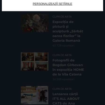
PERSONALIZEAZĂ SETĂRILE
CELE MAI VIZUALIZATE
CLIPA DE ARTA
Expoziția de
pictură și
sculptură „Sărbăt
oarea florilor” la
Galeria Romană
62.728 vizualizari
CLIPA DE ARTA
Fotografii de
Bogdan Gîrbovan
în expoziția HOME
de la Vila Catena
16.208 vizualizari
CLIPA DE ARTA
Lansarea cărții
IT’S ALL ABOUT
CATS de Ana