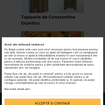
Tapiserie de Constantina
Dumitru
Acest site utilizează cookie-uri
Pe lângă cookie-urile care sunt strict necesare pentru funcționarea acestui
site web, folosim cookie-uri care ne ajută să înțelegem cum se navighează
pe site-ul nostru și ajută la îmbunătățirea modului în care funcționează site-
ul, de exemplu, făcând rezultatele să fie mai exacte în cazul căutărilor,
pentru a măsura performanța site-ului nostru. Partenerii noștri folosesc
instrumente de urmărire pentru a oferi publicitate personalizată pe baza
obiceiurilor dvs. de navigare.
Expoziția Alchimie –
Puteți face clic pe „Acceptă si continuă” pentru a fi de acord cu aceste
capitolul II
utilizări sau puteți face clic pe „Personalizează setările” pentru a vă
configura opțiunile. Vă puteți modifica preferințele și, în special, vă puteți
retrage consimțământul pe site-ul nostru în orice moment.
Mai multe detalii
aici
.
ACCEPTĂ SI CONTINUĂ