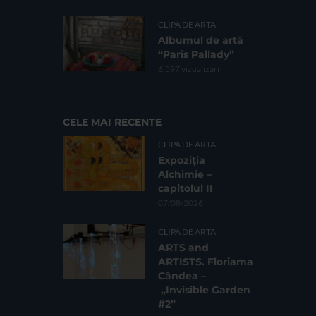
CLIPA DE ARTA
Albumul de artă
“Paris Pallady”
6.597 vizualizari
CELE MAI RECENTE
CLIPA DE ARTA
Expoziția
Alchimie –
capitolul II
07/08/2026
CLIPA DE ARTA
ARTS and
ARTISTS. Floriama
Cândea –
„Invisible Garden
#2”