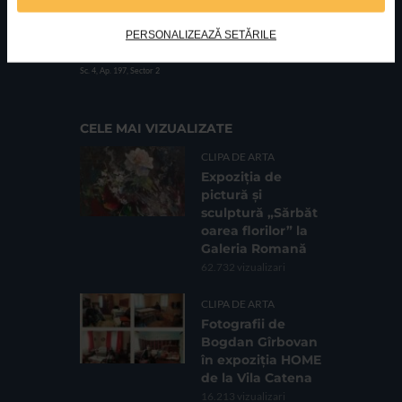
PERSONALIZEAZĂ SETĂRILE
FUNDATIA FILDAS ART
Nr inreg registrul special: 4 PJ/ 29.01.2013
Cod fiscal: 9164384
Sediu social: Str. Delfinului, Nr. 6, parter Bl. 42,
Sc. 4, Ap. 197, Sector 2
CELE MAI VIZUALIZATE
CLIPA DE ARTA
Expoziția de
pictură și
sculptură „Sărbăt
oarea florilor” la
Galeria Romană
62.732 vizualizari
CLIPA DE ARTA
Fotografii de
Bogdan Gîrbovan
în expoziția HOME
de la Vila Catena
16.213 vizualizari