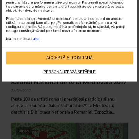
pentru a măsura performanța site-ului nostru. Partenerii noștri folosesc
instrumente de urmărire pentru a oferi publicitate personalizată pe baza
obiceiurilor dvs. de navigare.
VIDEO
Puteți face clic pe „Acceptă si continuă” pentru a fi de acord cu aceste
utilizări sau puteți face clic pe „Personalizează setările” pentru a vă
configura opțiunile. Vă puteți modifica preferințele și, în special, vă puteți
retrage consimțământul pe site-ul nostru în orice moment.
Mai multe detalii
aici
.
ACCEPTĂ SI CONTINUĂ
PERSONALIZEAZĂ SETĂRILE
CLIPA DE ARTA
Salonul National de Arta Medievala 2017
26/09/2017
Peste 100 de artisti romani prestigiosi participa si anul
acesta la renumitul Salon National de Arta Medievala,
deschis la Biblioteca Nationala a Romaniei. Expozitia...
VIDEO