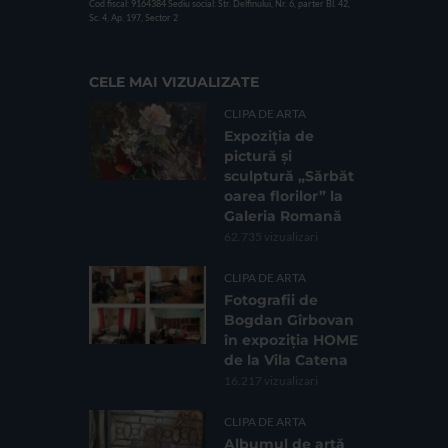
Cod fiscal: 9164384
Sediu social: Str. Delfinului, Nr. 6, parter Bl. 42,
Sc. 4, Ap. 197, Sector 2
CELE MAI VIZUALIZATE
CLIPA DE ARTA
Expoziția de
pictură și
sculptură „Sărbăt
oarea florilor” la
Galeria Romană
62.735 vizualizari
CLIPA DE ARTA
Fotografii de
Bogdan Gîrbovan
în expoziția HOME
de la Vila Catena
16.217 vizualizari
CLIPA DE ARTA
Albumul de artă