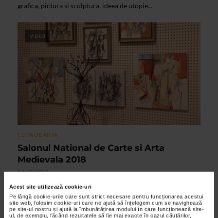
grafica, pictura si sculptura, ideea de utopie...
VIDEO
CLIPA DE ARTA
Salonul National de Carte si Arta
Medievala 2018
02/10/2018
La Biblioteca Nationala a Romaniei, se desfasoara in
Acest site utilizează cookie-uri
perioada 17 septembrie – 11 octombrie 2018, expozitia de
Pe lângă cookie-urile care sunt strict necesare pentru funcționarea acestui
site web, folosim cookie-uri care ne ajută să înțelegem cum se navighează
arta contemporana Ipostaze Medievale –...
pe site-ul nostru și ajută la îmbunătățirea modului în care funcționează site-
ul, de exemplu, făcând rezultatele să fie mai exacte în cazul căutărilor,