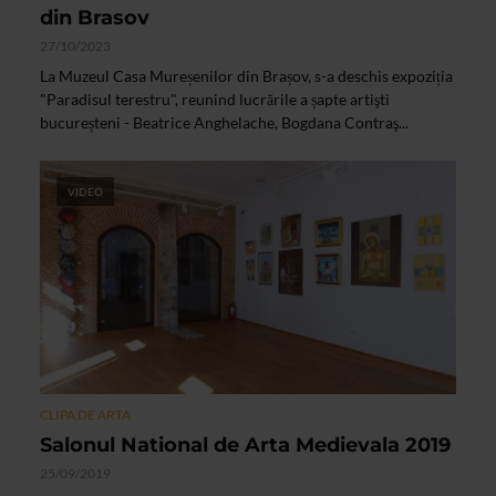
din Brasov
27/10/2023
La Muzeul Casa Mureșenilor din Brașov, s-a deschis expoziția
"Paradisul terestru", reunind lucrările a șapte artişti
bucureșteni - Beatrice Anghelache, Bogdana Contraş...
VIDEO
CLIPA DE ARTA
Salonul National de Arta Medievala 2019
25/09/2019