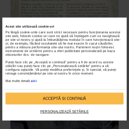
Acest site utilizează cookie-uri
Pe lângă cookie-urile care sunt strict necesare pentru funcționarea acestui
site web, folosim cookie-uri care ne ajută să înțelegem cum se navighează
pe site-ul nostru și ajută la îmbunătățirea modului în care funcționează site-
ul, de exemplu, făcând rezultatele să fie mai exacte în cazul căutărilor,
ALTE MATERIALE
pentru a măsura performanța site-ului nostru. Partenerii noștri folosesc
instrumente de urmărire pentru a oferi publicitate personalizată pe baza
EIBAB – BIENALA de CARTE – OBIECT,
obiceiurilor dvs. de navigare.
BUCURESTI 2015
Puteți face clic pe „Acceptă si continuă” pentru a fi de acord cu aceste
utilizări sau puteți face clic pe „Personalizează setările” pentru a vă
08/06/2015
configura opțiunile. Vă puteți modifica preferințele și, în special, vă puteți
retrage consimțământul pe site-ul nostru în orice moment.
EIBAB, BIENALA DE CARTE – OBIECT – BUCURESTI 2015
este organizata in acest an de catre ANAV – Asociatia
Mai multe detalii
aici
.
Nationala pentru Arte Vizuale Contemporane – in spatiul
cultural...
ACCEPTĂ SI CONTINUĂ
PERSONALIZEAZĂ SETĂRILE