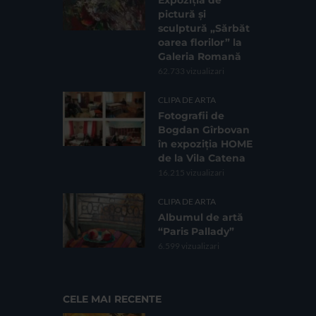
pictură și
sculptură „Sărbăt
oarea florilor” la
Galeria Romană
62.733 vizualizari
CLIPA DE ARTA
Fotografii de
Bogdan Gîrbovan
în expoziția HOME
de la Vila Catena
16.215 vizualizari
CLIPA DE ARTA
Albumul de artă
“Paris Pallady”
6.599 vizualizari
CELE MAI RECENTE