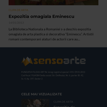
CLIPA DE ARTA
Expozitia omagiala Eminescu
14/01/2013
La Biblioteca Nationala a Romaniei s-a deschis expozitia
omagiala de arta plastica si decorativa “Eminescu”. Artistii
romani contemporani alaturi de actorii care au...
FUNDATIA FILDAS ART
Nr inreg registrul special: 4 PJ/ 29.01.2013
Cod fiscal: 9164384
Sediu social: Str. Delfinului, Nr. 6, parter Bl. 42,
Sc. 4, Ap. 197, Sector 2
CELE MAI VIZUALIZATE
CLIPA DE ARTA
Expoziția de