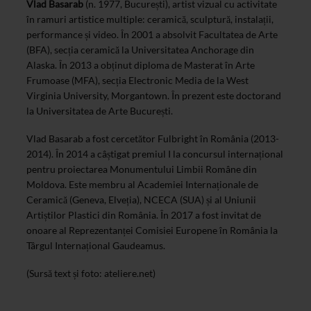
Vlad Basarab
(n. 1977, București), artist vizual cu activitate
în ramuri artistice multiple: ceramică, sculptură, instalații,
performance și video. În 2001 a absolvit Facultatea de Arte
(BFA), secția ceramică la Universitatea Anchorage din
Alaska. În 2013 a obținut diploma de Masterat în Arte
Frumoase (MFA), secția Electronic Media de la West
Virginia University, Morgantown. În prezent este doctorand
la Universitatea de Arte București.
Vlad Basarab a fost cercetător Fulbright în România (2013-
2014). În 2014 a câștigat premiul I la concursul internațional
pentru proiectarea Monumentului Limbii Române din
Moldova. Este membru al Academiei Internaționale de
Ceramică (Geneva, Elveția), NCECA (SUA) și al Uniunii
Artiștilor Plastici din România. În 2017 a fost invitat de
onoare al Reprezentanței Comisiei Europene în România la
Târgul Internațional Gaudeamus.
(Sursă text și foto: ateliere.net)