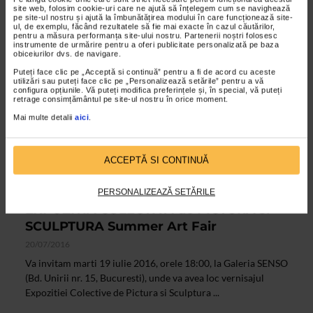
vernisajul Expozitiei de Pictura “Ademenitoare...
site web, folosim cookie-uri care ne ajută să înțelegem cum se navighează
pe site-ul nostru și ajută la îmbunătățirea modului în care funcționează site-
ul, de exemplu, făcând rezultatele să fie mai exacte în cazul căutărilor,
pentru a măsura performanța site-ului nostru. Partenerii noștri folosesc
instrumente de urmărire pentru a oferi publicitate personalizată pe baza
obiceiurilor dvs. de navigare.
Puteți face clic pe „Acceptă si continuă” pentru a fi de acord cu aceste
utilizări sau puteți face clic pe „Personalizează setările” pentru a vă
configura opțiunile. Vă puteți modifica preferințele și, în special, vă puteți
retrage consimțământul pe site-ul nostru în orice moment.
Mai multe detalii
aici
.
ACCEPTĂ SI CONTINUĂ
CLIPA DE ARTA
PERSONALIZEAZĂ SETĂRILE
EXPOZITIA COLECTIVA de PICTURA si
SCULPTURA Summer Art Fair
20/07/2016
Va invitam marti 19 iulie 2016, orele 18:00, la Galeria SENSO
(Bd. Unirii nr. 15, Bucuresti), unde va avea loc vernisajul
Expozitiei Colective de Pictura si Sculptura ...