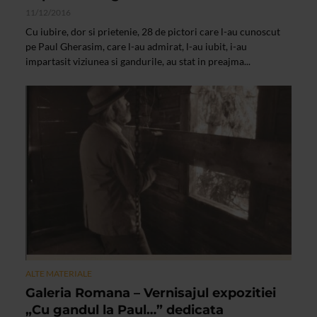
11/12/2016
Cu iubire, dor si prietenie, 28 de pictori care l-au cunoscut
pe Paul Gherasim, care l-au admirat, l-au iubit, i-au
impartasit viziunea si gandurile, au stat in preajma...
ALTE MATERIALE
Galeria Romana – Vernisajul expozitiei
„Cu gandul la Paul…” dedicata