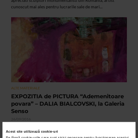
apreciati sculptori monumentalisti din Romania, artist
cunoscut mai ales pentru lucrarile sale de mari...
ALTE MATERIALE
EXPOZITIA de PICTURA “Ademenitoare
povara” – DALIA BIALCOVSKI, la Galeria
Senso
26/09/2016
Va invitam miercuri 5 octombrie 2016, orele 18:00, la
Acest site utilizează cookie-uri
Galeria SENSO (Bd. Unirii nr. 15, sector 5), unde va avea loc
Pe lângă cookie-urile care sunt strict necesare pentru funcționarea acestui