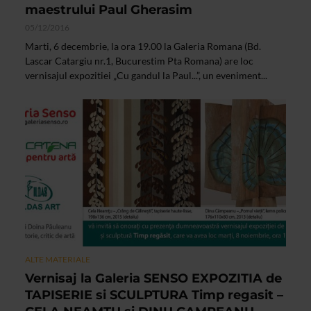
maestrului Paul Gherasim
05/12/2016
Marti, 6 decembrie, la ora 19.00 la Galeria Romana (Bd.
Lascar Catargiu nr.1, Bucurestim Pta Romana) are loc
vernisajul expozitiei „Cu gandul la Paul...”, un eveniment...
ALTE MATERIALE
Vernisaj la Galeria SENSO EXPOZITIA de
TAPISERIE si SCULPTURA Timp regasit –