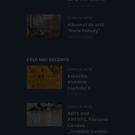
16.216 vizualizari
CLIPA DE ARTA
Albumul de artă
“Paris Pallady”
6.601 vizualizari
CELE MAI RECENTE
CLIPA DE ARTA
Expoziția
Alchimie –
capitolul II
07/08/2026
CLIPA DE ARTA
ARTS and
ARTISTS. Floriama
Cândea –
„Invisible Garden