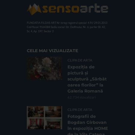
FUNDATIA FILDAS ART
Nr inreg registrul special: 4 PJ/ 29.01.2013
Cod fiscal: 9164384
Sediu social: Str. Delfinului, Nr. 6, parter Bl. 42,
Sc. 4, Ap. 197, Sector 2
CELE MAI VIZUALIZATE
CLIPA DE ARTA
Expoziția de
pictură și
sculptură „Sărbăt
oarea florilor” la
Galeria Romană
62.734 vizualizari
CLIPA DE ARTA
Fotografii de
Bogdan Gîrbovan
în expoziția HOME
de la Vila Catena