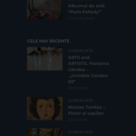
Albumul de artă
“Paris Pallady”
6.594 vizualizari
CELE MAI RECENTE
CLIPA DE ARTA
ARTS and
ARTISTS. Floriama
Cândea –
„Invisible Garden
#2”
30/07/2026
CLIPA DE ARTA
Nicolae Tonitza –
Pictor al copiilor
29/07/2026
CLIPA DE ARTA