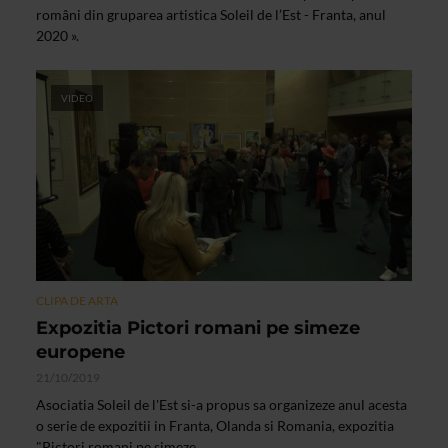
români din gruparea artistica Soleil de l’Est - Franta, anul
2020 ».
VIDEO
CLIPA DE ARTA
Expozitia Pictori romani pe simeze
europene
21/10/2019
Asociatia Soleil de l'Est si-a propus sa organizeze anul acesta
o serie de expozitii in Franta, Olanda si Romania, expozitia
"Pictori romani pe simeze...