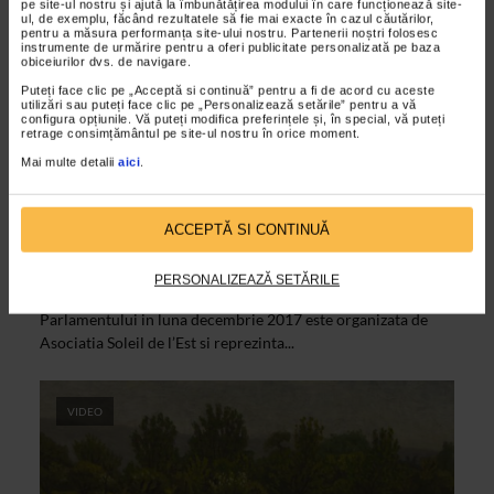
pe site-ul nostru și ajută la îmbunătățirea modului în care funcționează site-
ul, de exemplu, făcând rezultatele să fie mai exacte în cazul căutărilor,
pentru a măsura performanța site-ului nostru. Partenerii noștri folosesc
instrumente de urmărire pentru a oferi publicitate personalizată pe baza
obiceiurilor dvs. de navigare.
Puteți face clic pe „Acceptă si continuă” pentru a fi de acord cu aceste
utilizări sau puteți face clic pe „Personalizează setările” pentru a vă
configura opțiunile. Vă puteți modifica preferințele și, în special, vă puteți
retrage consimțământul pe site-ul nostru în orice moment.
Mai multe detalii
aici
.
CLIPA DE ARTA
Retrospectiva de pictura Paris –
ACCEPTĂ SI CONTINUĂ
Bucuresti
18/12/2017
PERSONALIZEAZĂ SETĂRILE
Expozitia de pictura deschisa in salile de la parterul Palatului
Parlamentului in luna decembrie 2017 este organizata de
Asociatia Soleil de l’Est si reprezinta...
VIDEO