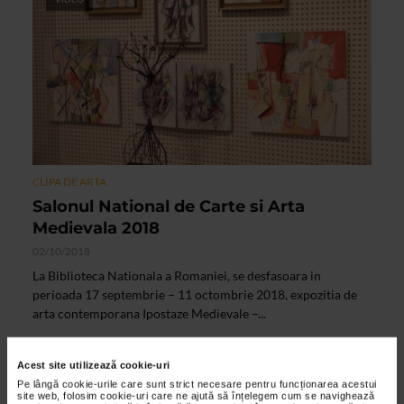
CLIPA DE ARTA
Salonul National de Carte si Arta
Medievala 2018
02/10/2018
La Biblioteca Nationala a Romaniei, se desfasoara in
perioada 17 septembrie – 11 octombrie 2018, expozitia de
arta contemporana Ipostaze Medievale –...
Acest site utilizează cookie-uri
VIDEO
Pe lângă cookie-urile care sunt strict necesare pentru funcționarea acestui
site web, folosim cookie-uri care ne ajută să înțelegem cum se navighează