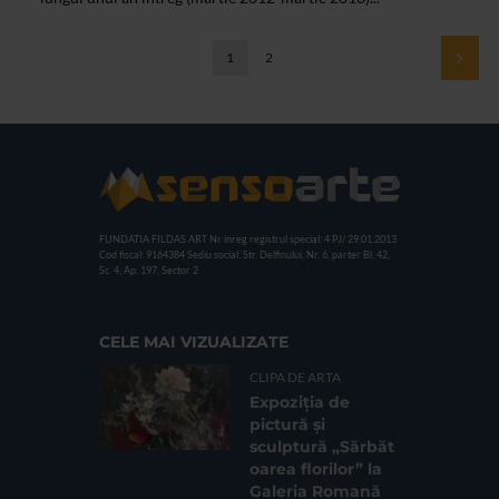
1
2
FUNDATIA FILDAS ART
Nr inreg registrul special: 4 PJ/ 29.01.2013
Cod fiscal: 9164384
Sediu social: Str. Delfinului, Nr. 6, parter Bl. 42,
Sc. 4, Ap. 197, Sector 2
CELE MAI VIZUALIZATE
CLIPA DE ARTA
Expoziția de
pictură și
sculptură „Sărbăt
oarea florilor” la
Galeria Romană