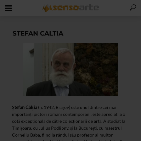
STEFAN CALTIA
Ștefan Câlția
(n. 1942, Brașov) este unul dintre cei mai
importanți pictori români contemporani, este apreciat la o
cotă excepțională de către colecționarii de artă. A studiat la
Timișoara, cu Julius Podlipny, și la București, cu maestrul
Corneliu Baba, fiind la rândul său profesor al multor