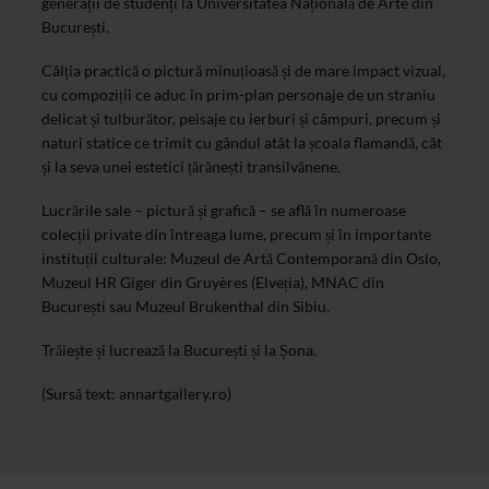
generații de studenți la Universitatea Națională de Arte din
București.
Câlția practică o pictură minuțioasă și de mare impact vizual,
cu compoziții ce aduc în prim-plan personaje de un straniu
delicat și tulburător, peisaje cu ierburi și câmpuri, precum și
naturi statice ce trimit cu gândul atât la școala flamandă, cât
și la seva unei estetici țărănești transilvănene.
Lucrările sale – pictură și grafică – se află în numeroase
colecții private din întreaga lume, precum și în importante
instituții culturale: Muzeul de Artă Contemporană din Oslo,
Muzeul HR Giger din Gruyères (Elveția), MNAC din
București sau Muzeul Brukenthal din Sibiu.
Trăiește și lucrează la București și la Șona.
(Sursă text: annartgallery.ro)