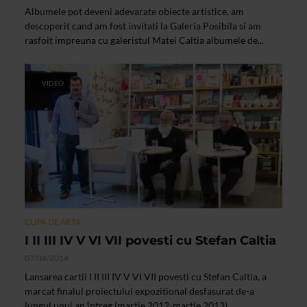
Albumele pot deveni adevarate obiecte artistice, am
descoperit cand am fost invitati la Galeria Posibila si am
rasfoit impreuna cu galeristul Matei Caltia albumele de...
VIDEO
CLIPA DE ARTA
I II III IV V VI VII povesti cu Stefan Caltia
07/04/2014
Lansarea cartii I II III IV V VI VII povesti cu Stefan Caltia, a
marcat finalul proiectului expozitional desfasurat de-a
lungul unui an întreg (martie 2012-martie 2013)...