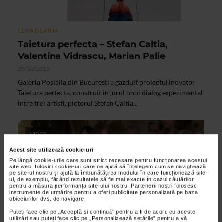
CLIPA DE ARTA
Taietura perfecta – Stefan Caltia,
Valentina Vidrascu, Marian Palie
28/10/2015
Galeria Posibila din Bucuresti a gazduit proiectul inovator
Taietura perfecta, construit in jurul unui dialog experimental
intre trei artisti, pictorul Stefan Caltia...
VIDEO
Acest site utilizează cookie-uri
Pe lângă cookie-urile care sunt strict necesare pentru funcționarea acestui
site web, folosim cookie-uri care ne ajută să înțelegem cum se navighează
pe site-ul nostru și ajută la îmbunătățirea modului în care funcționează site-
ul, de exemplu, făcând rezultatele să fie mai exacte în cazul căutărilor,
pentru a măsura performanța site-ului nostru. Partenerii noștri folosesc
instrumente de urmărire pentru a oferi publicitate personalizată pe baza
obiceiurilor dvs. de navigare.
Puteți face clic pe „Acceptă si continuă” pentru a fi de acord cu aceste
utilizări sau puteți face clic pe „Personalizează setările” pentru a vă